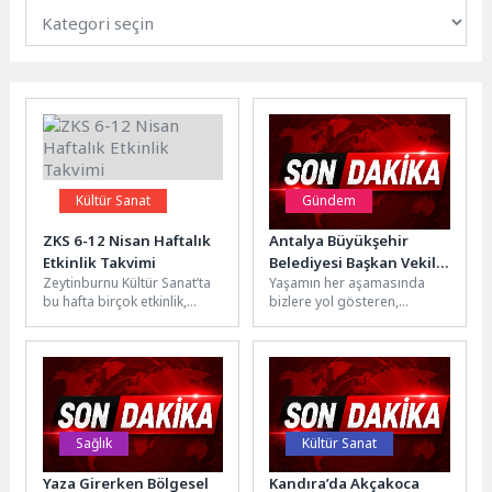
Kültür Sanat
Gündem
ZKS 6-12 Nisan Haftalık
Antalya Büyükşehir
Etkinlik Takvimi
Belediyesi Başkan Vekili
Zeytinburnu Kültür Sanat’ta
Yaşamın her aşamasında
Büşra Özdemir’in
bu hafta birçok etkinlik,
bizlere yol gösteren,
Babalar Günü Mesajı
Zeytinburnu Kültür Sanat’ta
deneyimleriyle rehberlik
sanatseverleri bekliyor.
eden, sevgileriyle güç veren
Zeytinburnu Kültür Sanat;...
ve aileleri için...
Sağlık
Kültür Sanat
Yaza Girerken Bölgesel
Kandıra’da Akçakoca