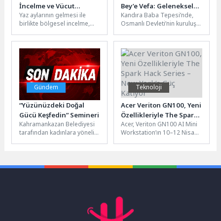
İncelme ve Vücut
Bey’e Vefa: Geleneksel
Yaz aylarının gelmesi ile
Kandıra Baba Tepesi’nde,
Şekillendirmede Medikal
Anma Programı 13
birlikte bölgesel incelme,
Osmanlı Devleti’nin kuruluş
Estetik Yaklaşımlar
Mayıs’ta
selülit görünümü ve vücut
döneminin önemli
şekillendirme
komutanlarından Akçakoca
uygulamalarına olan ilgi...
Bey ve silah arkadaşları
için...
Gündem
Teknoloji
“Yüzünüzdeki Doğal
Acer Veriton GN100, Yeni
Gücü Keşfedin” Semineri
Özellikleriyle The Spark
Kahramankazan Belediyesi
Acer, Veriton GN100 AI Mini
Hack Series – New York’a
tarafından kadınlara yönelik
Workstation’ın 10–12 Nisan
Güç Katıyor
“Yüzünüzdeki Doğal Gücü
2026’da gerçekleşecek olan
Keşfedin” semineri
ve NVIDIA tarafından
düzenlendi. Kadınlar
sunulan The Spark...
Lokali’nde gerçekleştirilen
seminerde, yüz...