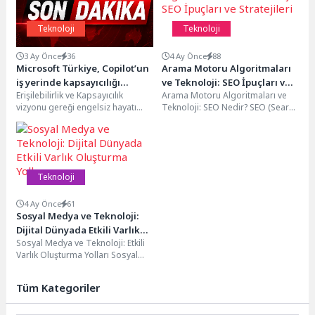
Teknoloji
Teknoloji
3 Ay Önce
36
4 Ay Önce
88
Microsoft Türkiye, Copilot’un
Arama Motoru Algoritmaları
iş yerinde kapsayıcılığı
ve Teknoloji: SEO İpuçları ve
Erişilebilirlik ve Kapsayıcılık
Arama Motoru Algoritmaları ve
kolaylaştıran özelliklerini
Stratejileri
vizyonu gereği engelsiz hayatı
Teknoloji: SEO Nedir? SEO (Search
tanıttığı eğitici videolarla
tüm fonksiyonlarının merkezine
Engine Optimization), web
farkındalığı yükseltiyor
koyan Microsoft, engellilerin
sitelerinin arama motorlarında...
sosyal, çalışma ve...
Teknoloji
4 Ay Önce
61
Sosyal Medya ve Teknoloji:
Dijital Dünyada Etkili Varlık
Sosyal Medya ve Teknoloji: Etkili
Oluşturma Yolları
Varlık Oluşturma Yolları Sosyal
medya ve teknolojinin bir araya
gelmesi,...
Tüm Kategoriler