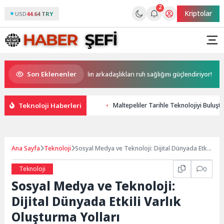
2
Kriptolar
USD
44.64 TRY
Son Eklenenler
 bırakıyor
Kadın arkadaşlıkları ruh sağlığını güçlendiriyor!
At
Teknoloji Haberleri
Maltepeliler Tarihle Teknolojiyi Buluşt
Ana Sayfa
Teknoloji
Sosyal Medya ve Teknoloji: Dijital Dünyada Etkili
Varlık Oluşturma Yolları
Teknoloji
0
Sosyal Medya ve Teknoloji:
Dijital Dünyada Etkili Varlık
Oluşturma Yolları