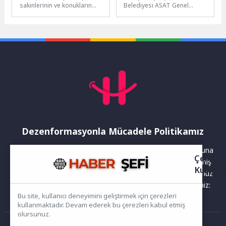
sakinlerinin ve konukların
Belediyesi ASAT Genel
Kurban Bayramı’nı daha
Müdürlüğü, Manavgat’ın
temiz ve sağlıklı bir ortamda
önemli turizm bölgeleri Ilıca
geçirmeleri...
ve Çolaklı’da içme suyu...
Dezenformasyonla Mücadele Politikamız
Yayınlanan haberler doğruluk ilkesi gözetilerek hazırlanır. Buna
Çerez
rağmen bazı içeriklerde eksik, hatalı veya güncelliğini yitirmiş
Kullanı
bilgiler bulunabilir.Yanlış veya yanıltıcı olduğunu düşündüğünüz
haberleri aşağıdaki iletişim kanallarından bize bildirebilirsiniz:
Bu site, kullanıcı deneyimini geliştirmek için çerezleri
kullanmaktadır. Devam ederek bu çerezleri kabul etmiş
olursunuz.