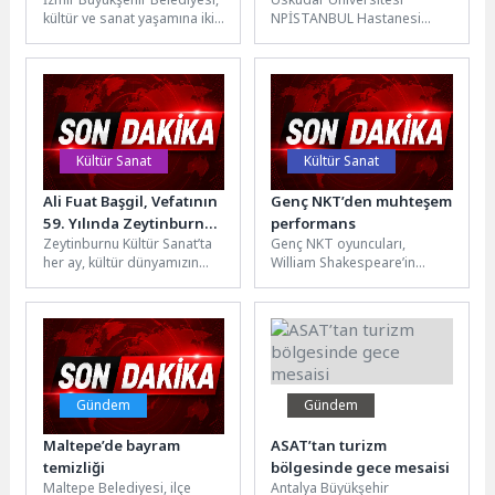
iki yeni orkestra
kültür ve sanat yaşamına iki
NPİSTANBUL Hastanesi
yeni orkestrayı kazandırıyor.
Çocuk ve Egen Psikiyatri
İzBB Smyrna Ensemble
Uzmanı Dr. Öğr. Üyesi Melek
Orkestrası...
Gözde Luş,...
Kültür Sanat
Kültür Sanat
Ali Fuat Başgil, Vefatının
Genç NKT’den muhteşem
59. Yılında Zeytinburnu
performans
Zeytinburnu Kültür Sanat’ta
Genç NKT oyuncuları,
Kültür Sanat’ta Anıldı!
her ay, kültür dünyamızın
William Shakespeare’in
önemli isimleri hatırlanıyor.
kaleme aldığı “Bir Yaz Gecesi
Hukuk, ilim, siyaset ve
Rüyası” ile seyirci karşısına
kültür...
çıktı....
Gündem
Gündem
Maltepe’de bayram
ASAT’tan turizm
temizliği
bölgesinde gece mesaisi
Maltepe Belediyesi, ilçe
Antalya Büyükşehir