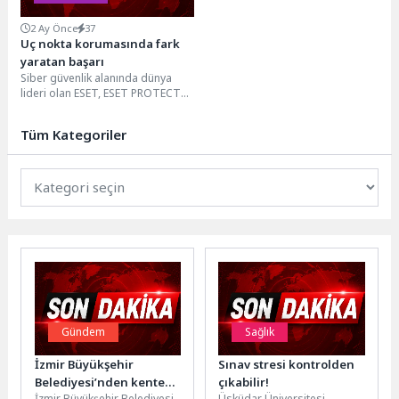
2 Ay Önce
37
Uç nokta korumasında fark
yaratan başarı
Siber güvenlik alanında dünya
lideri olan ESET, ESET PROTECT
ürünüyle 2026 Gartner® Magic
Quadrant™ for...
Tüm Kategoriler
Gündem
Sağlık
İzmir Büyükşehir
Sınav stresi kontrolden
Belediyesi’nden kente
çıkabilir!
İzmir Büyükşehir Belediyesi,
Üsküdar Üniversitesi