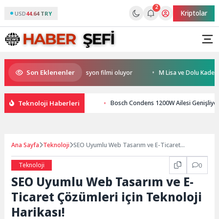
2
Kriptolar
USD
44.64 TRY
Son Eklenenler
ye’nin ilk IMAX® animasyon filmi oluyor
M Lisa ve Dolu Kadehi Ters Tut’
Teknoloji Haberleri
Bosch Condens 1200W Ailesi Genişliyor
Ana Sayfa
Teknoloji
SEO Uyumlu Web Tasarım ve E-Ticaret
Çözümleri için Teknoloji Harikası!
Teknoloji
0
SEO Uyumlu Web Tasarım ve E-
Ticaret Çözümleri için Teknoloji
Harikası!