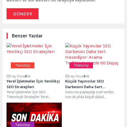
GÖNDER
Benzer Yazılar
Teknoloji
Teknoloji
5 Ay Önce
56
5 Ay Önce
38
Yerel İşletmeler İçin Yenilikçi
Küçük Yayıncılar SEO
SEO Stratejileri
Darbesini Daha Sert
Yerel İşletmeler İçin SEO:
Axios’un paylaştığı özel veriler,
Hissediyor: Arama Trafiğinde
Teknolojik Stratejiler Yerel
son iki yılda küçük dijital
Yüzde 60 Düşüş
işletmeler için SEO çalışmaları,
yayıncıların geleneksel arama
dijital pazarlama stratejilerinin
trafiğinde yüzde 60...
temel...
Teknoloji