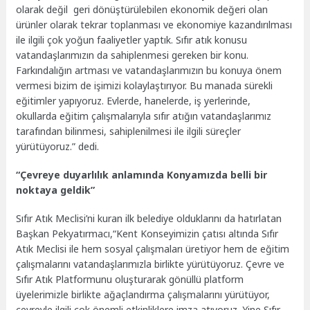
olarak değil geri dönüştürülebilen ekonomik değeri olan
ürünler olarak tekrar toplanması ve ekonomiye kazandırılması
ile ilgili çok yoğun faaliyetler yaptık. Sıfır atık konusu
vatandaşlarımızın da sahiplenmesi gereken bir konu.
Farkındalığın artması ve vatandaşlarımızın bu konuya önem
vermesi bizim de işimizi kolaylaştırıyor. Bu manada sürekli
eğitimler yapıyoruz. Evlerde, hanelerde, iş yerlerinde,
okullarda eğitim çalışmalarıyla sıfır atığın vatandaşlarımız
tarafından bilinmesi, sahiplenilmesi ile ilgili süreçler
yürütüyoruz.” dedi.
“Çevreye duyarlılık anlamında Konyamızda belli bir
noktaya geldik”
Sıfır Atık Meclisi’ni kuran ilk belediye olduklarını da hatırlatan
Başkan Pekyatırmacı,“Kent Konseyimizin çatısı altında Sıfır
Atık Meclisi ile hem sosyal çalışmaları üretiyor hem de eğitim
çalışmalarını vatandaşlarımızla birlikte yürütüyoruz. Çevre ve
Sıfır Atık Platformunu oluşturarak gönüllü platform
üyelerimizle birlikte ağaçlandırma çalışmalarını yürütüyor,
çevreyle ilgili çok önemli etkinliklere imza atıyoruz. Yine Sıfır