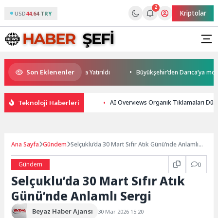
2
Kriptolar
USD
44.64 TRY
Son Eklenenler
Yatırım Potansiyeli Masaya Yatırıldı
Büyükşehir’den Darıca’ya modern 
Teknoloji Haberleri
AI Overviews Organik Tıklamaları Düş
Ana Sayfa
Gündem
Selçuklu’da 30 Mart Sıfır Atık Günü’nde Anlamlı
Sergi
Gündem
0
Selçuklu’da 30 Mart Sıfır Atık
Günü’nde Anlamlı Sergi
Beyaz Haber Ajansı
30 Mar 2026 15:20