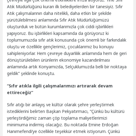
Atık Müdürlüğünü kuran ilk belediyelerden bir tanesiyiz. Sıfır
Atık çalışmalarının daha nitelikli, daha etkin bir şekilde
yürütülebilmesi anlamında Sıfır Atık Müdürlüğümüzü
oluşturduk ve bütün kurumlarımızla çok ciddi işbirlikleri
yapıyoruz. Bu işbirlikleri kapsamında da görüyoruz ki
toplumumuzda sıfır atık konusunda çok önemli bir farkındalık
oluştu ve özellikle gençlerimiz, çocuklarımız bu konuyu
sahipleniyorlar. Hem çevreye duyarlılık anlamında hem de geri
dönüştürülebilen ürünlerin ekonomiye kazandırılması
anlamında artık Konyamızda, Selçuklumuzda belli bir noktaya
geldik” şeklinde konuştu.
“Sıfır atıkla ilgili çalışmalarımızı artırarak devam
ettireceğiz”
Sıfır atığı bir anlayış ve kültür olarak şehre yerleştirmek
istediklerini belirten Başkan Pekyatırmacı, “Çünkü bu kültürü
yerleştirdiğimiz zaman çöp toplama maliyetlerimizi
minimuma indirmiş olacağız. Bu noktada Emine Erdoğan
Hanımefendi’ye özellikle teşekkür etmek istiyorum. Çünkü