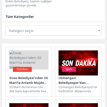
Didim Belediyesi, toplum sağlığını
güçlendirmeye yönelik
çalışmalarına bir yenisini daha
ekliyor. Anne adaylarının gebelik
Tüm Kategoriler
süreci,...
Gündem
Spor
Sivas Belediyesi’nden 30
Osmangazi
Mart’ta Anlamlı Müjde…
Belediyespor’dan
30 Mart Uluslararası Sıfır
Osmangazi Belediyespor’un
Badmintonda Tarihi
Atık Günü kapsamında Sivas
badminton altyapısında
Başarı
Belediyesi, çevre ve
yetişen sporcular,
sürdürülebilirlik alanında
üniversiteden ilkokula kadar
önemli bir...
tüm kategorilerde elde