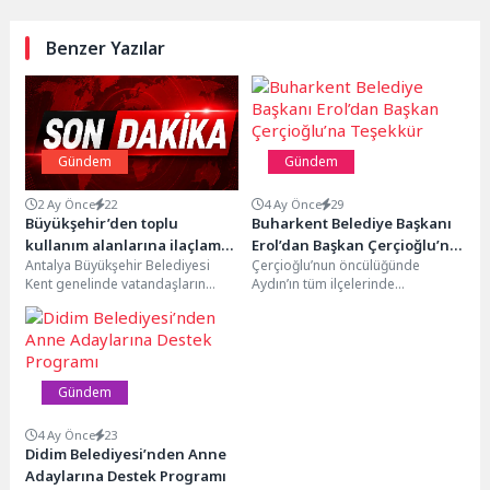
Benzer Yazılar
Gündem
Gündem
2 Ay Önce
22
4 Ay Önce
29
Büyükşehir’den toplu
Buharkent Belediye Başkanı
kullanım alanlarına ilaçlama
Erol’dan Başkan Çerçioğlu’na
Antalya Büyükşehir Belediyesi
Çerçioğlu’nun öncülüğünde
çalışması
Teşekkür
Kent genelinde vatandaşların
Aydın’ın tüm ilçelerinde
yoğun olarak kullandığı alanlarda
vatandaşlarla buluşturulan ulaşım
ilaçlama çalışmalarını aralıksız
altyapısı yatırımları sürüyor.Aydın
sürdürüyor. Antalya Büyükşehir...
Büyükşehir Belediyesi Fen İşleri...
Gündem
4 Ay Önce
23
Didim Belediyesi’nden Anne
Adaylarına Destek Programı