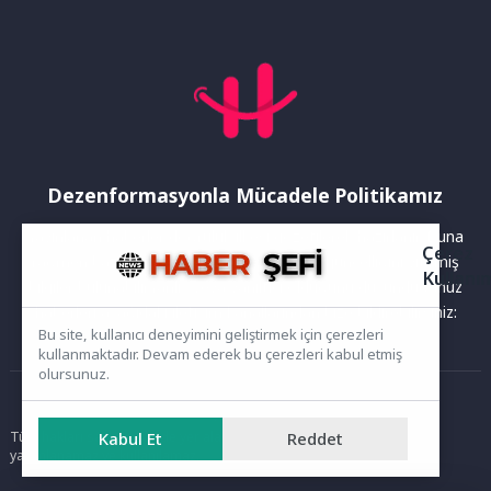
Dezenformasyonla Mücadele Politikamız
Yayınlanan haberler doğruluk ilkesi gözetilerek hazırlanır. Buna
Çerez
rağmen bazı içeriklerde eksik, hatalı veya güncelliğini yitirmiş
Kullanı
bilgiler bulunabilir.Yanlış veya yanıltıcı olduğunu düşündüğünüz
haberleri aşağıdaki iletişim kanallarından bize bildirebilirsiniz:
Bu site, kullanıcı deneyimini geliştirmek için çerezleri
kullanmaktadır. Devam ederek bu çerezleri kabul etmiş
olursunuz.
Ana Sayfa
Kabul Et
Reddet
Tüm hakları saklıdır. Sitede yer alan içerikler izinsiz kopyalanamaz,
yayımlanamaz ve kullanılamaz.