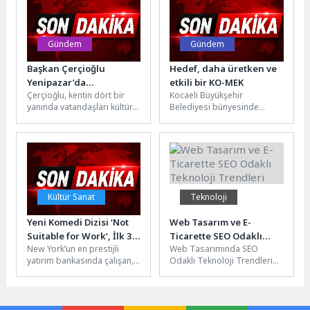
ettikleri Türkiye
şampiyonluklarıyla...
Gündem
Gündem
Başkan Çerçioğlu
Hedef, daha üretken ve
Yenipazar’da
etkili bir KO-MEK
Çerçioğlu, kentin dört bir
Kocaeli Büyükşehir
Vatandaşları Açık Hava
yanında vatandaşları kültür
Belediyesi bünyesinde
Sineması ile Buluşturdu
ve sanat etkinlikleri ile
yürütülen “KO-MEK Yeniden
buluşturmaya devam ediyor.
Konumlandırma Tasarım
Aydın...
Çalışmaları”, daha üretken ve
etkili bir...
Kültür Sanat
Teknoloji
Yeni Komedi Dizisi ‘Not
Web Tasarım ve E-
Suitable for Work’, İlk 3
Ticarette SEO Odaklı
New York’un en prestijli
Web Tasarımında SEO
Bölümüyle Şimdi Sadece
Teknoloji Trendleri
yatırım bankasında çalışan,
Odaklı Teknoloji Trendleri
Disney+’ta Yayında!
çekici ama hırslı bir birinci
Web tasarımı, bir web
sınıf analist olan AJ...
sitesinin görünümü ve
işlevselliği açısından...