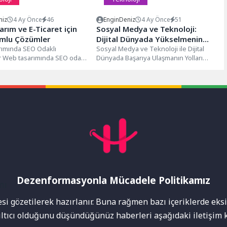
niz
4 Ay Önce
46
EnginDeniz
4 Ay Önce
51
rım ve E-Ticaret için
Sosyal Medya ve Teknoloji:
mlu Çözümler
Dijital Dünyada Yükselmenin
ımında SEO Odaklı
Yolları
Sosyal Medya ve Teknoloji ile Dijital
r Web tasarımında SEO odaklı
Dünyada Başarıya Ulaşmanın Yolları
r, bir web sitesinin arama
Sosyal medya ve teknolojinin hızla...
da...
Dezenformasyonla Mücadele Politikamız
mı
i gözetilerek hazırlanır. Buna rağmen bazı içeriklerde eksik
nıltıcı olduğunu düşündüğünüz haberleri aşağıdaki iletişim k