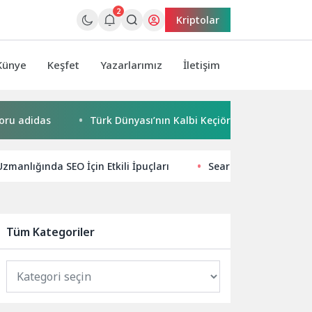
2
Kriptolar
Künye
Keşfet
Yazarlarımız
İletişim
idas
Türk Dünyası’nın Kalbi Keçiören’de Attı
Kaçak
manlığında SEO İçin Etkili İpuçları
Search Everywhere Op
Tüm Kategoriler