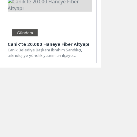
Gündem
Canik’te 20.000 Haneye Fiber Altyapı
Canik Belediye Başkanı İbrahim Sandıkçı,
teknolojiye yönelik yatırımları ilçeye
kazandırmaya devam ettiklerini ifade ederek
20.000...