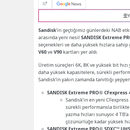
Y
Sandisk
’in geçtiğimiz günlerdeki NAB etki
arasında yeni nesil
SANDISK Extreme P
seçenekleri ve daha yüksek hızlara sahip
V60
ve
V90
kartları yer aldı.
Üretim süreçleri 6K, 8K ve yüksek bit hızı
daha yüksek kapasitelere, sürekli perform
Sandisk’in yakın zamanda tanıttığı yepyen
SANDISK Extreme PRO® CFexpress 4
Sandisk’in en yeni CFexpress 
sürekli performansla birlikt
yazma hızları sunuyor. 4 TB’a
çözünürlüğe kadar yüksek hızl
SANDISK Extreme PRO® SDXC™ UHS-