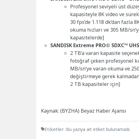
Profesyonel seviyeli üst düze
kapasiteyle 8K video ve sürekl
30 fps’de 1.118 dk’dan fazla 
okuma hızları ve 305 MB/sn’y
kapasitelerde]
SANDISK Extreme PRO® SDXC™ UHS-
2 TB’a varan kapasite seçenek
fotoğraf çeken profesyonel kul
MB/sn’ye varan okuma ve 250 
değiştirmeye gerek kalmadan
2 TB kapasiteler için]
Kaynak: (BYZHA) Beyaz Haber Ajansı
Etiketler :
Bu yazıya ait etiket bulunamadı.