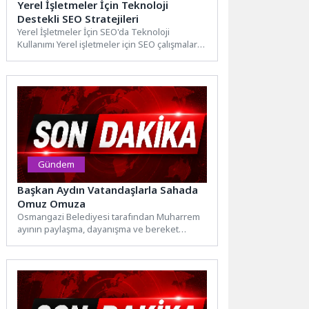
Yerel İşletmeler İçin Teknoloji
Destekli SEO Stratejileri
Yerel İşletmeler İçin SEO'da Teknoloji
Kullanımı Yerel işletmeler için SEO çalışmaları,
teknolojinin sağladığı imkanlardan
yararlanarak...
Gündem
Başkan Aydın Vatandaşlarla Sahada
Omuz Omuza
Osmangazi Belediyesi tarafından Muharrem
ayının paylaşma, dayanışma ve bereket
geleneğini yaşatmak amacıyla Hüdavendigar
Mahallesi’ndeki Mihraplı...