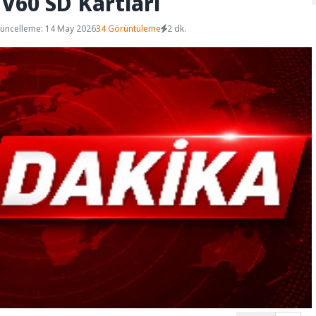
 V60 SD Kartları
üncelleme: 14 May 2026
34 Görüntüleme
2 dk.