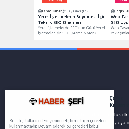
Esnaf Haber
5 Ay Önce
47
EnginDe
Yerel İşletmelerin Büyümesi İçin
Web Tasa
Teknik SEO Önerileri
SEO Uyu
Yerel İşletmelerde SEO'nun Gücü Yerel
Web Tasar
işletmeler için SEO (Arama Motoru
Yaklaşımla
Optimizasyonu), dijital varlıklarını ve
yaklaşımla
çevrimiçi...
motorların
Çerez
Kullanı
Yayınlanan haberler doğruluk ilkes
Bu site, kullanıcı deneyimini geliştirmek için çerezleri
bilgiler bulunabilir.Yanlış veya ya
kullanmaktadır. Devam ederek bu çerezleri kabul