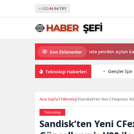
USD
44.64 TRY
Son Eklenenler
Saadet Mirci Semt Merkezi hayata yeniden açılan kapısı ol
Teknoloji Haberleri
Gençler İçin 
Ana Sayfa
Teknoloji
Sandisk’ten Yeni CFexpress 4.0
Teknoloji
Sandisk’ten Yeni CFe