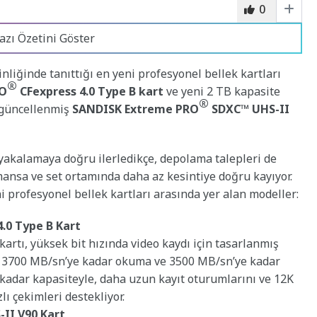
0
azı Özetini Göster
nliğinde tanıttığı en yeni profesyonel bellek kartları
®
RO
CFexpress 4.0 Type B
kart
ve yeni 2 TB kapasite
®
 güncellenmiş
SANDISK Extreme PRO
SDXC™ UHS-II
 yakalamaya doğru ilerledikçe, depolama talepleri de
ansa ve set ortamında daha az kesintiye doğru kayıyor.
i profesyonel bellek kartları arasında yer alan modeller:
.0 Type B Kart
kartı, yüksek bit hızında video kaydı için tasarlanmış
e 3700 MB/sn’ye kadar okuma ve 3500 MB/sn’ye kadar
 kadar kapasiteyle, daha uzun kayıt oturumlarını ve 12K
ı çekimleri destekliyor.
II V90 Kart