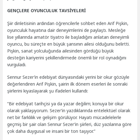
GENÇLERE OYUNCULUK TAVSİYELERİ
Şiir dinletisinin ardından öğrencilerle sohbet eden Arif Pişkin,
oyunculuk hayatına dair deneyimlerini de paylaştı. Mesleğe
lise yıllarında amatör tiyatro ile başladığını anlatan deneyimli
oyuncu, bu süreçte en büyük şansının ailesi olduğunu belirtti.
Pişkin, sanat yolculuğunda ailesinden gördüğü büyük
desteğin kariyerini şekillendirmede önemli bir rol oynadığını
vurguladı.
Sennur Sezer’in edebiyat dünyasındaki yerini bir okur gözüyle
değerlendiren Arif Pişkin, şairin ilk dönem eserleri ile sonraki
şiirlerini kıyaslayarak şu ifadeleri kullandı:
“Bir edebiyat tarihçisi ya da yazar değilim; konuya bir okur
olarak yaklaşıyorum. Sezer’in yazdıklarında entelektüel olarak
net bir farklılık ve gelişim görülüyor. Hayatı mücadelelerle
geçmiş bir şair olan Sennur Sezer’in şiirleri, düz yazılarına göre
çok daha duygusal ve insani bir ton taşıyor.”