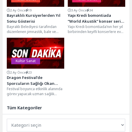
2 Ay Önce
19
3 Ay Önce
34
Bayraklılı Kursiyerlerden Yıl
Yapı Kredi bomontiada
Sonu Gösterisi
“World Akustik” konser serisi
Bayraklı Belediyesi tarafından
Yapı Kredi bomontiada’nın her yıl
Gaye Su Akyol ile başlıyor!
düzenlenen jimnastik, bale ve
birbirinden keyifli konserlere ev
modern dans kurslarına katılan
sahipliği yapan “World Akustik”
yüzlerce kursiyer, yıl sonu...
serisi, bu...
Kültür Sanat
2 Ay Önce
23
Dragon Festival’de
Sporcuların Sağlığı Okan
Festival boyunca etkinlik alanında
Sağlık Grubu’na Emanet
görev yapacak uzman sağlık
ekipleri, sporcuların ve
katılımcıların ihtiyaç duyabileceği
Tüm Kategoriler
sağlık...