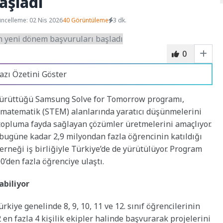
aşladı
ncelleme: 02 Nis 2026
40 Görüntüleme
3 dk.
0
azı Özetini Göster
yürüttüğü Samsung Solve for Tomorrow programı,
e matematik (STEM) alanlarında yaratıcı düşünmelerini
e topluma fayda sağlayan çözümler üretmelerini amaçlıyor.
ugüne kadar 2,9 milyondan fazla öğrencinin katıldığı
rneği iş birliğiyle Türkiye’de de yürütülüyor. Program
’den fazla öğrenciye ulaştı.
abiliyor
iye genelinde 8, 9, 10, 11 ve 12. sınıf öğrencilerinin
2 en fazla 4 kişilik ekipler halinde başvurarak projelerini