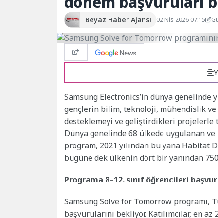
dönem başvuruları b
Beyaz Haber Ajansı
02 Nis 2026 07:15
Gü
Y
Samsung Electronics’in dünya genelinde 
gençlerin bilim, teknoloji, mühendislik v
desteklemeyi ve geliştirdikleri projelerl
Dünya genelinde 68 ülkede uygulanan ve b
program, 2021 yılından bu yana Habitat De
bugüne dek ülkenin dört bir yanından 7500
Programa 8–12. sınıf öğrencileri başvur
Samsung Solve for Tomorrow programı, Türk
başvurularını bekliyor. Katılımcılar, en az 