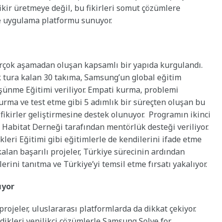
fikir üretmeye değil, bu fikirleri somut çözümlere
 uygulama platformu sunuyor.
çok aşamadan oluşan kapsamlı bir yapıda kurgulandı.
k tura kalan 30 takıma, Samsung’un global eğitim
ünme Eğitimi veriliyor. Empati kurma, problemi
turma ve test etme gibi 5 adımlık bir süreçten oluşan bu
k fikirler geliştirmesine destek olunuyor. Programın ikinci
Habitat Derneği tarafından mentörlük desteği veriliyor.
leri Eğitimi gibi eğitimlerle de kendilerini ifade etme
kalan başarılı projeler, Türkiye sürecinin ardından
rini tanıtma ve Türkiye’yi temsil etme fırsatı yakalıyor.
ıyor
ojeler, uluslararası platformlarda da dikkat çekiyor.
irdikleri yenilikçi çözümlerle Samsung Solve for