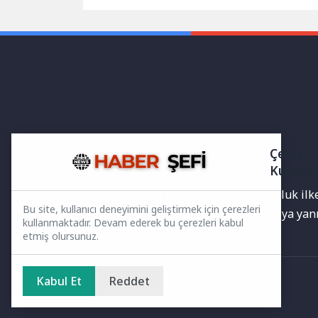
bu cihazların güvenli, verimli...
öğrenciler
kapsamınd
Çerez
Kullanı
Yayınlanan haberler doğruluk ilkes
Bu site, kullanıcı deneyimini geliştirmek için çerezleri
bilgiler bulunabilir.Yanlış veya ya
kullanmaktadır. Devam ederek bu çerezleri kabul
etmiş olursunuz.
Kabul Et
Reddet
Ana Sayfa