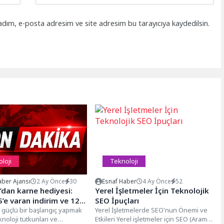
adım, e-posta adresim ve site adresim bu tarayıcıya kaydedilsin.
loji
Teknoloji
ber Ajansı
2 Ay Önce
30
Esnaf Haber
4 Ay Önce
52
dan karne hediyesi:
Yerel İşletmeler İçin Teknolojik
’e varan indirim ve 12
SEO İpuçları
rsatı!
ne güçlü bir başlangıç yapmak
Yerel İşletmelerde SEO'nun Önemi ve
knoloji tutkunları ve
Etkileri Yerel işletmeler için SEO (Arama