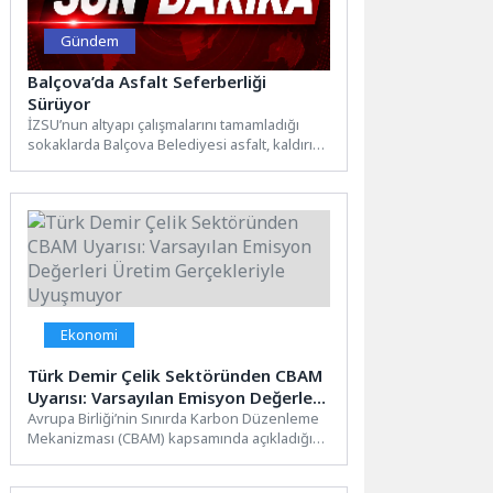
Gündem
Balçova’da Asfalt Seferberliği
Sürüyor
İZSU’nun altyapı çalışmalarını tamamladığı
sokaklarda Balçova Belediyesi asfalt, kaldırım
ve çevre düzenleme çalışmalarını aralıksız
sürdürüyor....
Ekonomi
Türk Demir Çelik Sektöründen CBAM
Uyarısı: Varsayılan Emisyon Değerleri
Üretim Gerçekleriyle Uyuşmuyor
Avrupa Birliği’nin Sınırda Karbon Düzenleme
Mekanizması (CBAM) kapsamında açıkladığı
varsayılan emisyon değerleri, Türkiye’nin
düşük karbonlu...