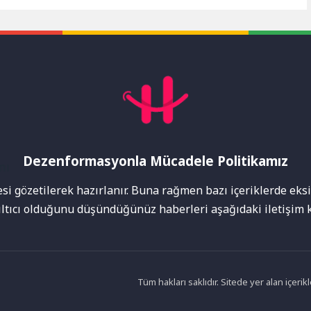
 için hazırlanan kampanya
Motoru Optimizasyonu) çalışmaları,
a...
dijital...
Dezenformasyonla Mücadele Politikamız
mı
i gözetilerek hazırlanır. Buna rağmen bazı içeriklerde eksik
nıltıcı olduğunu düşündüğünüz haberleri aşağıdaki iletişim k
Tüm hakları saklıdır. Sitede yer alan içer