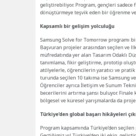
geliştirebiliyor. Program, gençleri sadece 
dönüştürmeye teşvik eden bir öğrenme ve
Kapsamlı bir gelişim yolculuğu
Samsung Solve for Tomorrow programı bir
Başvuran projeler arasından seçilen ve ll
müfredatında yer alan Tasarım Odaklı Düş
tanımlama, fikir geliştirme, prototip oluş
atölyelerle, öğrencilerin yaratıcı ve prati
turunda seçilen 10 takıma ise Samsung ve 
Öğrenciler ayrıca İletişim ve Sunum Teknik
becerilerini artırma şansı buluyor. Finale 
bölgesel ve küresel yarışmalarda da projele
Türkiye’den global başarı hikâyeleri çık
Program kapsamında Türkiye’den seçilen pr
Geçtiğimiz yıl Türkiye’den iki ekip, gelişt