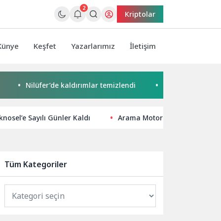
2
Kriptolar
Künye
Keşfet
Yazarlarımız
İletişim
Nilüfer’de kaldırımlar temizlendi
Başkan Pekyatırmacı’d
knosel’e Sayılı Günler Kaldı
Arama Motoru Optimizasyonu: Te
Tüm Kategoriler