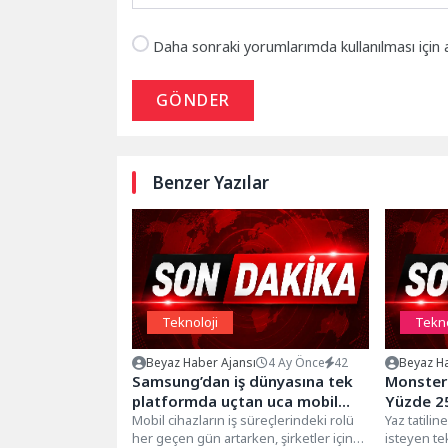
Daha sonraki yorumlarımda kullanılması için 
GÖNDER
Benzer Yazılar
Teknoloji
Tekno
Beyaz Haber Ajansı
4 Ay Önce
42
Beyaz Ha
Samsung’dan iş dünyasına tek
Monster’
platformda uçtan uca mobil
Yüzde 25
yönetim: Knox Suite
Mobil cihazların iş süreçlerindeki rolü
taksit fı
Yaz tatili
her geçen gün artarken, şirketler için
isteyen te