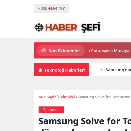
USD
44.64 TRY
Son Eklenenler
Haymana’nın Geleceği ve Yatırım Potansiyeli Masaya Yatırı
Teknoloji Haberleri
Samsung’dan 
Ana Sayfa
Teknoloji
Samsung Solve for Tomorrow p
Teknoloji
Samsung Solve for T