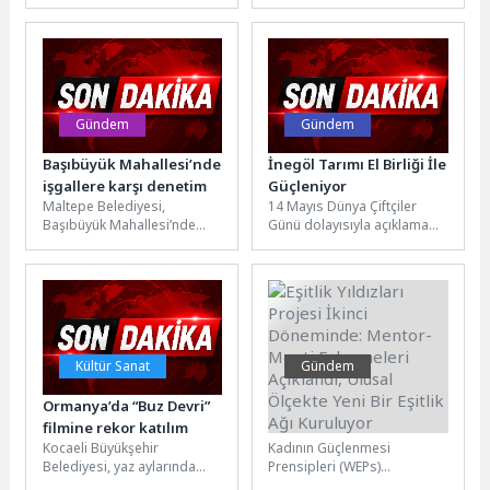
Münih şehrinde hayata
seslendirdiği Snappy;
geçirecekleri yeni yapı
etrafına neşe saçan, sorun
projesi ve şirketin...
çözmeye hevesli ve tam bir...
Gündem
Gündem
Başıbüyük Mahallesi’nde
İnegöl Tarımı El Birliği İle
işgallere karşı denetim
Güçleniyor
Maltepe Belediyesi,
14 Mayıs Dünya Çiftçiler
Başıbüyük Mahallesi’nde
Günü dolayısıyla açıklama
işgallere karşı çalışma
yapan İnegöl Belediye
başlattı. Çalışmalar
Başkanı Alper Taban, şehrin
kapsamında yol veya
sahip...
kaldırımları kapatan
malzemeler...
Kültür Sanat
Gündem
Ormanya’da “Buz Devri”
Eşitlik Yıldızları Projesi
filmine rekor katılım
İkinci Döneminde:
Kocaeli Büyükşehir
Kadının Güçlenmesi
Mentor-Menti
Belediyesi, yaz aylarında
Prensipleri (WEPs)
Eşleşmeleri Açıklandı,
vatandaşlara açık havada
doğrultusunda iş