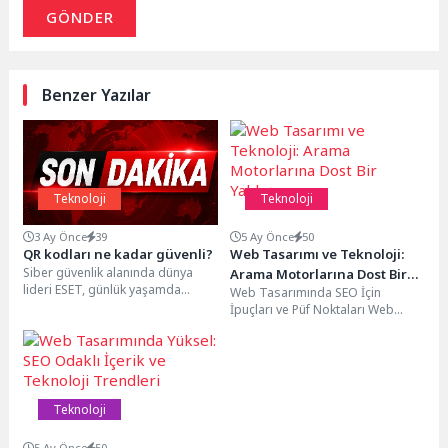
GÖNDER
Benzer Yazılar
Teknoloji
Teknoloji
3 Ay Önce
39
5 Ay Önce
50
QR kodları ne kadar güvenli?
Web Tasarımı ve Teknoloji:
Siber güvenlik alanında dünya
Arama Motorlarına Dost Bir
lideri ESET, günlük yaşamda
Web Tasarımında SEO İçin
Yaklaşım
yaygın şekilde kullanılan QR
İpuçları ve Püf Noktaları Web
kodların sunduğu kolaylığın
tasarımı sadece görsel estetiği
yanında...
değil, aynı...
Teknoloji
5 Ay Önce
50