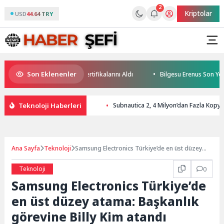
2
Kriptolar
USD
44.64 TRY
Son Eklenenler
de Geleceğin Yüzücüleri Sertifikalarını Aldı
Bilgesu Erenus Son Yolcu
Teknoloji Haberleri
Subnautica 2, 4 Milyon’dan Fazla Kopya 
Ana Sayfa
Teknoloji
Samsung Electronics Türkiye’de en üst düzey
atama: Başkanlık görevine Billy Kim atandı
Teknoloji
0
Samsung Electronics Türkiye’de
en üst düzey atama: Başkanlık
görevine Billy Kim atandı