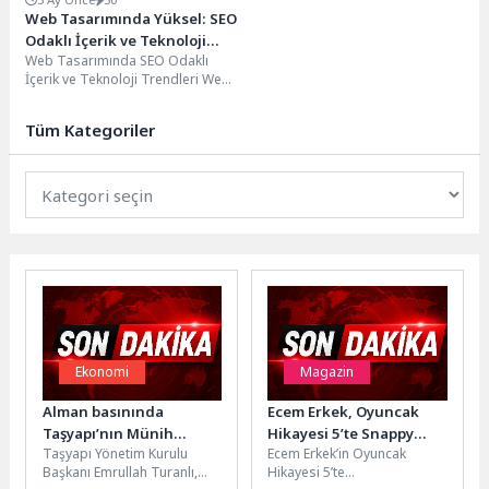
Web Tasarımında Yüksel: SEO
Odaklı İçerik ve Teknoloji
Web Tasarımında SEO Odaklı
Trendleri
İçerik ve Teknoloji Trendleri Web
sitelerinin günümüzde hızlı
açılması, web performansı...
Tüm Kategoriler
Ekonomi
Magazin
Alman basınında
Ecem Erkek, Oyuncak
Taşyapı’nın Münih
Hikayesi 5’te Snappy
Taşyapı Yönetim Kurulu
Ecem Erkek’in Oyuncak
Projesine yer verildi
Karakterini Seslendirdi
Başkanı Emrullah Turanlı,
Hikayesi 5’te