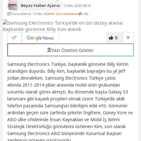
Beyaz Haber Ajansı
13 Nis 2026 08:16
Güncelleme: 13 Nis 2026
41 Görüntüleme
2 dk.
0
Yazı Özetini Göster
Samsung Electronics Türkiye, başkanlık görevine Billy Kim’in
atandığını duyurdu. Billy Kim, başkanlık bayrağını bu yıl Jeff
Jo’dan devralırken, Samsung Electronics Türkiye çatısı
altında 2011-2014 yılları arasında mobil ürün grubundan
sorumlu olarak görev almıştı. Bu dönemde başta Galaxy S3
lansmanı gibi başarılı projeleri olmak üzere Türkiye’de akıllı
telefon pazarında Samsung’un liderliğini elde etti. Görevinin
ardından geçen süre zarfında şirketin İngiltere, Güney Kore ve
ABD ülke ofislerinde İnsan Kaynakları ve Mobil İş Birimi
Stratejik Direktörlüğü görevlerini üstlenen Kim, son olarak
Samsung Electronics ABD bünyesinde Kurumsal Başkan
Yardımcısı görevini yürütüyordu.