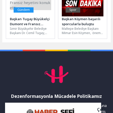
Gündem
Spor
Başkan Tugay Büyükelçi
Başkan Köymen başarılı
Dumont ve Fransız
sporcularla buluştu
İzmir Büyükşehir Belediye
Maltepe Belediye Başkanı
heyetini konuk etti
Başkanı Dr. Cemil Tugay,
Mimar Esin Köymen, önemli
Fransa’nın Ankara
başarılara imza atan
Büyükelçisi Isabelle Dumont,
Maltepeli sporcularla bir
İstanbul Başkonsolosu
araya geldi....
Nadia...
Dezenformasyonla Mücadele Politikamız
Yayınlanan haberler doğruluk ilkesi gözetilerek hazırlanır. Buna
Çerez
rağmen bazı içeriklerde eksik, hatalı veya güncelliğini yitirmiş