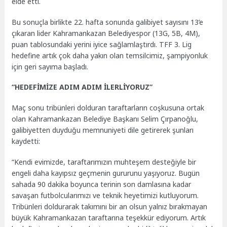
elde etti.
Bu sonuçla birlikte 22. hafta sonunda galibiyet sayısını 13’e
çıkaran lider Kahramankazan Belediyespor (13G, 5B, 4M),
puan tablosundaki yerini iyice sağlamlaştırdı. TFF 3. Lig
hedefine artık çok daha yakın olan temsilcimiz, şampiyonluk
için geri sayıma başladı.
“HEDEFİMİZE ADIM ADIM İLERLİYORUZ”
Maç sonu tribünleri dolduran taraftarların coşkusuna ortak
olan Kahramankazan Belediye Başkanı Selim Çırpanoğlu,
galibiyetten duyduğu memnuniyeti dile getirerek şunları
kaydetti:
“Kendi evimizde, taraftarımızın muhteşem desteğiyle bir
engeli daha kayıpsız geçmenin gururunu yaşıyoruz. Bugün
sahada 90 dakika boyunca terinin son damlasına kadar
savaşan futbolcularımızı ve teknik heyetimizi kutluyorum.
Tribünleri doldurarak takımını bir an olsun yalnız bırakmayan
büyük Kahramankazan taraftarına teşekkür ediyorum. Artık