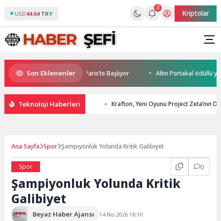
2
Kriptolar
USD
44.64 TRY
Son Eklenenler
ile World Cup Heyecanı Paris’te Başlıyor
Altın Portakal ödüllü yönet
Teknoloji Haberleri
Krafton, Yeni Oyunu Project Zeta’nın D
Ana Sayfa
Spor
Şampiyonluk Yolunda Kritik Galibiyet
Spor
0
Şampiyonluk Yolunda Kritik
Galibiyet
Beyaz Haber Ajansı
14 Nis 2026 18:10