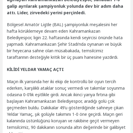
galip ayrılarak şampiyonluk yolunda dev bir adım daha
attı. Lider, zirvedeki yerini perçinledi.
Bölgesel Amatör Lig’de (BAL) şampiyonluk meşalesini her
hafta körüklemeye devam eden Kahramankazan
Belediyespor, ligin 22. haftasında kendi seyircisi önünde hata
yapmadı. Kahramankazan Şehir Stadı’nda oynanan ve büyük
bir heyecana sahne olan müsabakada, temsilcimiz
taraftarının desteğiyle kritik bir üç puanı hanesine yazdırdı.
KİLİDİ YELDAR YAMAÇ AÇTI
Maçın ilk yarısında her iki ekip de kontrollü bir oyun tercih
ederken, karşılıklı ataklar sonuç vermedi ve takımlar soyunma
odasına 0-0’lık eşitlikle girdi. Ancak ikinci yarıya fırtına gibi
başlayan Kahramankazan Belediyespor, aradığı golü çok
geçmeden buldu. Dakikalar 49’u gösterdiğinde sahneye çıkan
Yeldar Yamaç, şık golüyle takımını 1-0 öne geçirdi. Maçın geri
kalanında üstünlüğünü koruyan ve rakibine geçit vermeyen
temsilcimiz, 90 dakikanın sonunda altın değerinde bir galibiyet