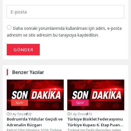
Daha sonraki yorumlarımda kullanılması için adım, e-posta
adresim ve site adresim bu tarayıcıya kaydedilsin.
GÖNDER
Benzer Yazılar
Spor
Spor
3 Ay Önce
32
1 Ay Önce
15
Bodrum’da Yıldızlar Geçidi ve
Türkiye Bisiklet Federasyonu
Adrenalin Rüzgarı
Türkiye Kupası 6. Etap Puanlı
Petrol Ofisi Maxima 2026 Türkiye
Türkiye'nin farklı illerinden gelen
Yol Yarışları sona erdi