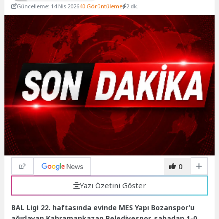
Güncelleme: 14 Nis 2026
40 Görüntüleme
2 dk.
0
Yazı Özetini Göster
BAL Ligi 22. haftasında evinde MES Yapı Bozanspor’u
ağırlayan Kahramankazan Belediyespor, sahadan 1-0