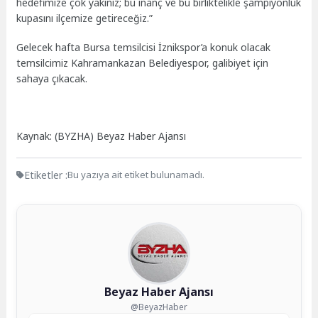
hedefimize çok yakınız; bu inanç ve bu birliktelikle şampiyonluk
kupasını ilçemize getireceğiz.”
Gelecek hafta Bursa temsilcisi İznikspor’a konuk olacak
temsilcimiz Kahramankazan Belediyespor, galibiyet için
sahaya çıkacak.
Kaynak: (BYZHA) Beyaz Haber Ajansı
Etiketler :
Bu yazıya ait etiket bulunamadı.
Beyaz Haber Ajansı
@BeyazHaber