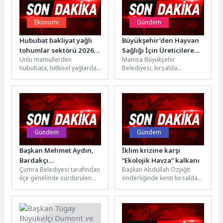
Ekonomi
Gündem
Hububat bakliyat yağlı
Büyükşehir’den Hayvan
tohumlar sektörü 2026
Sağlığı İçin Üreticilere
Unlu mamullerden
Manisa Büyükşehir
yılının ikinci yarısında
Destek
hububata, bitkisel yağlardan
Belediyesi, kırsalda
ihracat artışı hedefliyor
kedi-köpek mamasına,
hayvancılığın
bakliyatlardan şekerli
sürdürülebilirliğini
mamullere, baharatlardan
desteklemek ve Kırım Kongo
yağlı tohumlara geniş bir...
Kanamalı Ateşi (KKKA) riskine
karşı...
Gündem
Gündem
Başkan Mehmet Aydın,
İklim krizine karşı
Bardakçı
“Ekolojik Havza” kalkanı
Çumra Belediyesi tarafından
Başkan Abdullah Özyiğit
Mahallesi’ndeki Asfalt
ilçe genelinde sürdürülen
önderliğinde kenti kırsaldan,
Çalışmalarını Yerinde
ulaşım altyapısını
kırsalı da kentte ayırmayan
İnceledi
güçlendirme çalışmaları
Yenişehir Belediyesi, safran
kapsamında Bardakçı
başarısının ardından...
Mahallesi'nde asfalt serim...