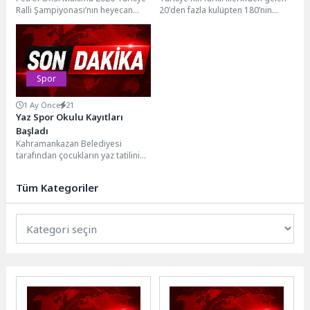
Ralli Şampiyonası’nın heyecan
20'den fazla kulüpten 180’nin
dolu ikinci ayağı "Rally Bodrum",
üzerinde U11, U13 ve U15
ünlü isimlerin...
sporcusu, üç...
Spor
1 Ay Önce
21
Yaz Spor Okulu Kayıtları
Başladı
Kahramankazan Belediyesi
tarafından çocukların yaz tatilini
verimli, sağlıklı ve eğlenceli
geçirmelerini sağlamak amacıyla
Tüm Kategoriler
düzenlenen Yaz...