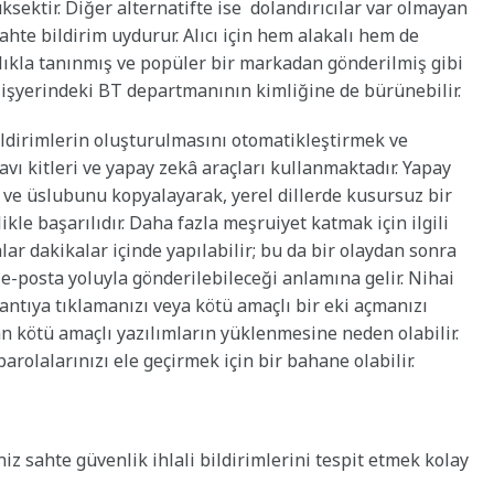
ksektir. Diğer alternatifte ise dolandırıcılar
var olmayan
ahte bildirim uydurur. Alıcı için hem alakalı hem de
lıkla tanınmış ve popüler bir markadan gönderilmiş gibi
ın işyerindeki BT departmanının kimliğine de bürünebilir.
bildirimlerin oluşturulmasını otomatikleştirmek ve
avı kitleri ve yapay zekâ araçları kullanmaktadır. Yapay
i ve üslubunu kopyalayarak, yerel dillerde kusursuz bir
kle başarılıdır. Daha fazla meşruiyet katmak için ilgili
ar dakikalar içinde yapılabilir; bu da bir olaydan sonra
 e-posta yoluyla gönderilebileceği anlamına gelir. Nihai
antıya tıklamanızı veya kötü amaçlı bir eki açmanızı
an kötü amaçlı yazılımların yüklenmesine neden olabilir.
 parolalarınızı ele geçirmek için bir bahane olabilir.
iz sahte güvenlik ihlali bildirimlerini tespit etmek kolay