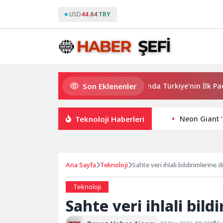
USD
44.64 TRY
Son Eklenenler
QNB Türkiye Ana Sponsorluğunda Türkiye’nin İlk Padel Türki
Teknoloji Haberleri
Neon Giant ‘
Ana Sayfa
Teknoloji
Sahte veri ihlali bildirimlerine 
Teknoloji
Sahte veri ihlali bild