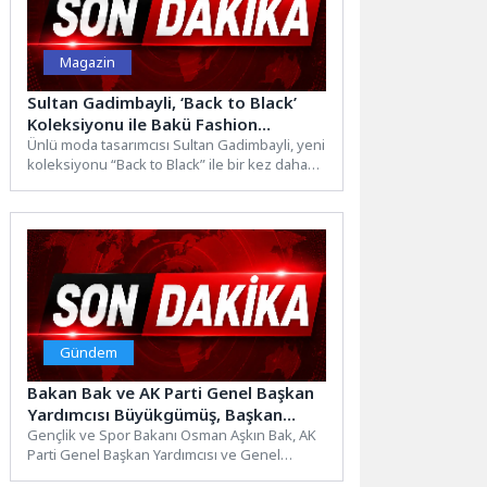
Magazin
Sultan Gadimbayli, ‘Back to Black’
Koleksiyonu ile Bakü Fashion
Week’de Güçlü Bir Duruş Sergiledi
Ünlü moda tasarımcısı Sultan Gadimbayli, yeni
koleksiyonu “Back to Black” ile bir kez daha
Bakü...
Gündem
Bakan Bak ve AK Parti Genel Başkan
Yardımcısı Büyükgümüş, Başkan
Altay’ı Ziyaret Etti
Gençlik ve Spor Bakanı Osman Aşkın Bak, AK
Parti Genel Başkan Yardımcısı ve Genel
Merkez...