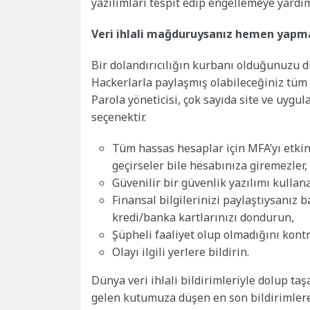
yazılımları tespit edip engellemeye yardım
Veri ihlali mağduruysanız hemen yapm
Bir dolandırıcılığın kurbanı olduğunuzu d
Hackerlarla paylaşmış olabileceğiniz tüm p
Parola yöneticisi, çok sayıda site ve uygul
seçenektir.
Tüm hassas hesaplar için MFA’yı etkinle
geçirseler bile hesabınıza giremezler,
Güvenilir bir güvenlik yazılımı kullan
Finansal bilgilerinizi paylaştıysanız
kredi/banka kartlarınızı dondurun,
Şüpheli faaliyet olup olmadığını kontr
Olayı ilgili yerlere bildirin.
Dünya veri ihlali bildirimleriyle dolup taş
gelen kutumuza düşen en son bildirimlere