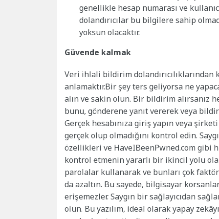
genellikle hesap numarası ve kullanıcı a
dolandırıcılar bu bilgilere sahip olma
yoksun olacaktır.
Güvende kalmak
Veri ihlali bildirim dolandırıcılıklarında
anlamaktır.Bir şey ters geliyorsa ne yapac
alın ve sakin olun. Bir bildirim alırsanı
bunu, gönderene yanıt vererek veya bildiri
Gerçek hesabınıza giriş yapın veya şirketi
gerçek olup olmadığını kontrol edin. Saygı
özellikleri ve HaveIBeenPwned.com gibi hiz
kontrol etmenin yararlı bir ikincil yolu ol
parolalar kullanarak ve bunları çok faktö
da azaltın. Bu sayede, bilgisayar korsanlar
erişemezler. Saygın bir sağlayıcıdan sağl
olun. Bu yazılım, ideal olarak yapay zekâyı