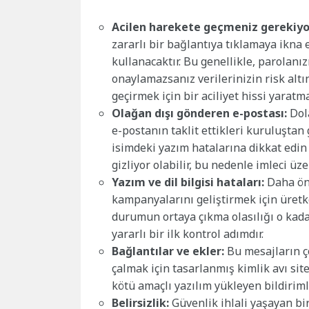
Acilen harekete geçmeniz gerekiyo
zararlı bir bağlantıya tıklamaya ikna 
kullanacaktır. Bu genellikle, parolanız
onaylamazsanız verilerinizin risk alt
geçirmek için bir aciliyet hissi yaratm
Olağan dışı gönderen e-postası:
Dol
e-postanın taklit ettikleri kuruluştan
isimdeki yazım hatalarına dikkat edin
gizliyor olabilir, bu nedenle imleci üze
Yazım ve dil bilgisi hataları:
Daha önc
kampanyalarını geliştirmek için üretk
durumun ortaya çıkma olasılığı o kadar
yararlı bir ilk kontrol adımdır.
Bağlantılar ve ekler:
Bu mesajların ço
çalmak için tasarlanmış kimlik avı site
kötü amaçlı yazılım yükleyen bildirimle
Belirsizlik:
Güvenlik ihlali yaşayan b