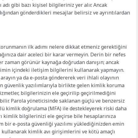
dı gibi bazı kişisel bilgileriniz yer alır. Ancak
dığından gönderdikleri mesajlar belirsiz ve ayrıntılardan
n korunmanın ilk adımı nelere dikkat etmeniz gerektiğini
ağınıza dair aceleci bir karar vermeyin. Derin bir nefes
z her zaman görünür kaynağa doğrudan danışın; ancak
min içindeki iletişim bilgilerini kullanarak yapmayın.
 arayın ya da e-posta göndererek veri ihlali olayının
n güvenlik yazılımlarıyla birlikte gelen kimlik koruma
metler, bilgilerinizin ele geçirilip geçirilmediğini
abilir. Parola yöneticisinde saklanan güçlü ve benzersiz
rlü kimlik doğrulama (MFA) ile destekleyerek riski daha
ı kimlik bilgilerinizi ele geçirse bile hesaplarınıza
am bir e-posta güvenliği yazılımı yüklediğinizden emin
 kullanarak kimlik avı girişimlerini ve kötü amaçlı