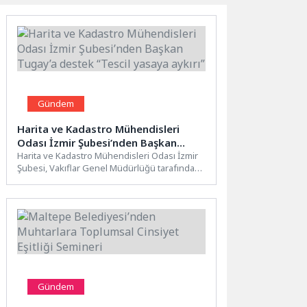
Gündem
Harita ve Kadastro Mühendisleri
Odası İzmir Şubesi’nden Başkan
Tugay’a destek “Tescil yasaya aykırı”
Harita ve Kadastro Mühendisleri Odası İzmir
Şubesi, Vakıflar Genel Müdürlüğü tarafından
el konulmaya çalışılan Meslek...
Gündem