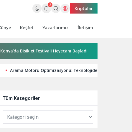
2
Kriptolar
Künye
Keşfet
Yazarlarımız
İletişim
Bisiklet Festivali Heyecanı Başladı
“Yaşamdan Yazıya” Atöl
Arama Motoru Optimizasyonu: Teknolojide Yükselmenin Ana
Tüm Kategoriler