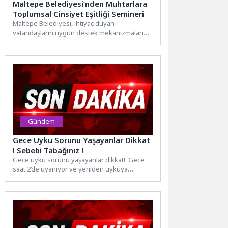
Maltepe Belediyesi’nden Muhtarlara
Toplumsal Cinsiyet Eşitliği Semineri
Maltepe Belediyesi, ihtiyaç duyan
vatandaşların uygun destek mekanizmalarına
daha güvenli biçimde ulaşması için mahalle
muhtarlarına...
Gündem
Gece Uyku Sorunu Yaşayanlar Dikkat
! Sebebi Tabağınız !
Gece uyku sorunu yaşayanlar dikkat! Gece
saat 2’de uyanıyor ve yeniden uykuya
geçmekte zorlanıyor musunuz?...