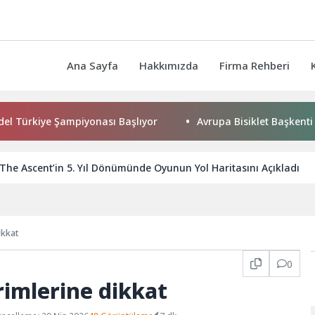
Ana Sayfa
Hakkımızda
Firma Rehberi
ye Şampiyonası Başlıyor
Avrupa Bisiklet Başkenti Konya’da 
The Ascent’in 5. Yıl Dönümünde Oyunun Yol Haritasını Açıkladı
dikkat
0
irimlerine dikkat