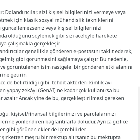
r:
Dolandırıcılar, sizi kişisel bilgilerinizi vermeye veya
etmek için klasik sosyal mühendislik tekniklerini
ı güncellemezseniz veya kişisel bilgilerinizi
ında olduğunu söylemek gibi sizi aceleyle harekete
aya çalışmakla gerçekleşir.
andırıcılar genellikle gönderen e-postasını taklit ederek,
 gelmiş gibi görünmesini sağlamaya çalışır. Bu nedenle,
 ve görüntülenen isim rastgele bir gönderen etki alanını
rine getirin.
e de belirtildiği gibi, tehdit aktörleri kimlik avı
en yapay zekâyı (GenAI) ne kadar çok kullanırsa bu
 azalır. Ancak yine de bu, gerçekleştirilmesi gereken
ğu, kişisel/finansal bilgilerinizi ve parolalarınızı
lerine yönlendiren bağlantılarla doludur. Ayrıca gizlice
r gibi görünen ekler de içerebilirler.
ir şirketten meşru bir mektup alırsanız bu mektupta