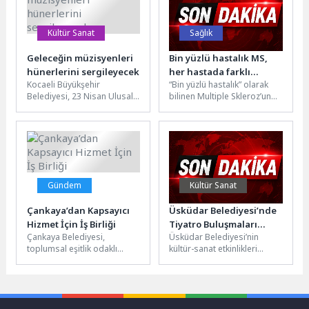
Kültür Sanat
Sağlık
Geleceğin müzisyenleri
Bin yüzlü hastalık MS,
hünerlerini sergileyecek
her hastada farklı
Kocaeli Büyükşehir
“Bin yüzlü hastalık” olarak
seyredebiliyor
Belediyesi, 23 Nisan Ulusal
bilinen Multiple Skleroz’un
Egemenlik ve Çocuk Bayramı
her hastada farklı
etkinlikleri kapsamında ses
seyredebildiğini belirten
yarışması düzenleyecek....
İstanbul Atlas Üniversitesi...
Gündem
Kültür Sanat
Çankaya’dan Kapsayıcı
Üsküdar Belediyesi’nde
Hizmet İçin İş Birliği
Tiyatro Buluşmaları
Çankaya Belediyesi,
Üsküdar Belediyesi’nin
Devam Ediyor
toplumsal eşitlik odaklı
kültür-sanat etkinlikleri
çalışmalarına bir yenisini
kapsamında düzenlediği
daha ekleyerek dikkat çekici
“Tiyatro Buluşmaları”, Nisan
bir projeye imza...
ayında tiyatro dünyasının
önemli isimlerinden Prof....