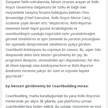
Dünyanın farklı noktalarında, lüksün zirvesini arayan ve Rolls-
Royce tasarımına olağanüstü bir tutku ile bağlı olan
müşterilerle tanışma fırsatını bulduğunu belirten Chris
Brownridge (Chief Executive, Rolls-Royce Motor Cars),
sözlerine şöyle devam etti: “
Müşterilerin, Rolls-Royce’un
tamamen kendi hayal gücüne bırakıldığında ve
coachbuilding’in sunduğu özgürlükle neler yaratabileceğini
görmek istediklerini ve aynı zamanda bu yaratım yolculuğunu
her aşamada deneyimlemek istediklerini açıkça gördüm.
Coachbuild Koleksiyonu bu vizyonun bir sonucu. Bu, süper lüks
dünyasında daha önce benzeri görülmemiş bir şey. Bu
programın deneyimi, otomobilden ayrı düşünülemez; her ikisi
de ilham kaynağı olan koleksiyonerlerin ve Rolls-Royce’un
kendisinin mirasına yakışır bir özen ve vizyonla hayata
geçirilecek
.”
Eşi benzeri görülmemiş bir Coachbuilding mirası
Coachbuilding, marka kurulduğundan bu yana Rolls-Royce’un
merkezinde yer alıyor. İlk yıllarda, şasi platformu uzman
coachbuilder’lara teslim edilirdi. Bu ustalar, müşterinin en ince