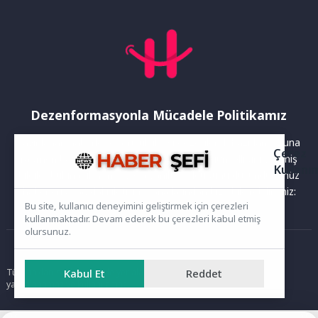
Dezenformasyonla Mücadele Politikamız
Yayınlanan haberler doğruluk ilkesi gözetilerek hazırlanır. Buna
Çerez
rağmen bazı içeriklerde eksik, hatalı veya güncelliğini yitirmiş
Kullanı
bilgiler bulunabilir.Yanlış veya yanıltıcı olduğunu düşündüğünüz
haberleri aşağıdaki iletişim kanallarından bize bildirebilirsiniz:
Bu site, kullanıcı deneyimini geliştirmek için çerezleri
kullanmaktadır. Devam ederek bu çerezleri kabul etmiş
olursunuz.
Ana Sayfa
Tüm hakları saklıdır. Sitede yer alan içerikler izinsiz kopyalanamaz,
Kabul Et
Reddet
yayımlanamaz ve kullanılamaz.