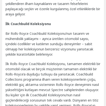
şekillendiren ilham kaynaklarını ve tasarım felsefelerini
paylaşacağı seçkin ve özenle kurgulanmış özel etkinliklerde bir
araya geliyor.
İlk Coachbuild Koleksiyonu
Bir Rolls-Royce Coachbuild Koleksiyonu’nun tasarım ve
mühendislik yaklaşımı – ayrıca üretilen otomobil sayısı,
içindeki özellikler ve katılımın sunduğu deneyimler – sabit
olmayıp her koleksiyonun benzersiz vizyonunu yansıtacak
şekilde küratörlükle belirleniyor.
İlk Rolls-Royce Coachbuild Koleksiyonu, tamamen elektrikli bir
otomobil olacak ve birçok müşterinin tamamen elektrikli bir
Rolls-Royce’a duyduğu tutkuyu da yansıtacak. Coachbuild
Collections programına ilham veren koleksiyonerlerin çoğu,
elektrikli güç aktarma sisteminin Rolls-Royce deneyimini nasıl
yükselttiğini kutlayan mevcut Spectre sahiplerinden oluşuyor.
Bu kişiler için ilk Coachbuild Koleksiyonu’nun nasıl
güçlendirileceği sorusunun tek cevabı vardı. Dünyanın en titiz
koleksiyonerlerinin bu şekilde yanıt vermesi, Rolls-Royce’un