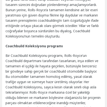
tasarım sürecini doğrudan yönlendirmeyi amaçlamıyorlardı.
Bunun yerine, Rolls-Royce’a tamamen kendisine ait bir eseri
yaratması için güven duyma fikrine ilgi duydular ve markanın
tasarım prensiplerini coachbuilding’in tam özgürlüğüyle ifade
ettiğinde ortaya çıkacak olanı görmek istediler. Yıllar ve farklı
coğrafyalar boyunca sürdürülen bu diyalog, Coachbuild
Koleksiyonu’nun temelini oluşturdu.
Coachbuild Koleksiyonu programı
Bir Coachbuild Koleksiyonu programı, Rolls-Royce’un
Coachbuild departmanı tarafından tasarlanan, inşa edilen ve
tamamen el işçiliği ile hayata geçirilen, bütünüyle benzersiz
bir gövdeye sahip gerçek bir coachbuild otomobille başlıyor.
Bu otomobiller tamamen homolog edilmiş, yasal olarak
trafiğe uygun ve sürmeye hazır üretilmiş oluyorlar. Her
Coachbuild Koleksiyonu, sayıca kesin olarak sınırlı olup asla
tekrarlanmıyor. Rolls-Royce markasına özel bir yakınlığı
olduğu bilenen ve markanın böylesine olağanüstü bir projenin
parçası olmaktan etkileneceğine inandığı müşteriler,