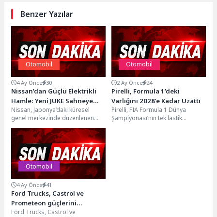
Benzer Yazılar
Otomobil
Otomobil
4 Ay Önce
30
2 Ay Önce
24
Nissan’dan Güçlü Elektrikli
Pirelli, Formula 1’deki
Hamle: Yeni JUKE Sahneye
Varlığını 2028’e Kadar Uzattı
Nissan, Japonya’daki küresel
Pirelli, FIA Formula 1 Dünya
Çıktı
genel merkezinde düzenlenen
Şampiyonası’nın tek lastik
Vision etkinliğinde tamamen yeni,
tedarikçisi olarak Formula 1’deki
tam elektrikli JUKE’u tanıttı ve...
varlığını 2028 yılı...
Otomobil
4 Ay Önce
41
Ford Trucks, Castrol ve
Prometeon güçlerini
Ford Trucks, Castrol ve
birleştirdi: “Kaptanlar Kulübü