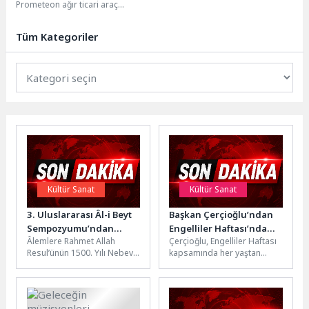
Prometeon ağır ticari araç
Senin Şehrinde” başlıyor
performansını bütünsel bir
deneyimle sahaya taşıyor. 24
Tüm Kategoriler
Nisan...
Kültür Sanat
Kültür Sanat
3. Uluslararası Âl-i Beyt
Başkan Çerçioğlu’ndan
Sempozyumu’ndan
Engelliler Haftası’nda
Âlemlere Rahmet Allah
Çerçioğlu, Engelliler Haftası
insanlığa çağrı…
Anlamlı Etkinlikler
Resul’ünün 1500. Yılı Nebevî
kapsamında her yaştan
Mevlid anısına Üsküdar
vatandaşı birbirinden
Üniversitesi ev sahipliğinde
anlamlı etkinliklerle
düzenlenen “Nebevî...
buluşturdu.Aydın Büyükşehir
Belediye Başkanı Özlem...