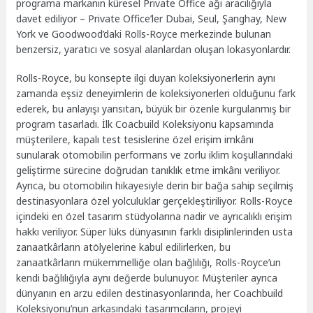
programa markanın küresel Private Office ağı aracılığıyla
davet ediliyor – Private Office’ler Dubai, Seul, Şanghay, New
York ve Goodwood’daki Rolls-Royce merkezinde bulunan
benzersiz, yaratıcı ve sosyal alanlardan oluşan lokasyonlardır.
Rolls-Royce, bu konsepte ilgi duyan koleksiyonerlerin aynı
zamanda eşsiz deneyimlerin de koleksiyonerleri olduğunu fark
ederek, bu anlayışı yansıtan, büyük bir özenle kurgulanmış bir
program tasarladı. İlk Coacbuild Koleksiyonu kapsamında
müşterilere, kapalı test tesislerine özel erişim imkânı
sunularak otomobilin performans ve zorlu iklim koşullarındaki
geliştirme sürecine doğrudan tanıklık etme imkânı veriliyor.
Ayrıca, bu otomobilin hikayesiyle derin bir bağa sahip seçilmiş
destinasyonlara özel yolculuklar gerçekleştiriliyor. Rolls-Royce
içindeki en özel tasarım stüdyolarına nadir ve ayrıcalıklı erişim
hakkı veriliyor. Süper lüks dünyasının farklı disiplinlerinden usta
zanaatkârların atölyelerine kabul edilirlerken, bu
zanaatkârların mükemmelliğe olan bağlılığı, Rolls-Royce’un
kendi bağlılığıyla aynı değerde bulunuyor. Müşteriler ayrıca
dünyanın en arzu edilen destinasyonlarında, her Coachbuild
Koleksiyonu’nun arkasındaki tasarımcıların, projeyi