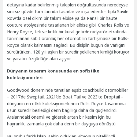
detayına kadar belirlenmiş talepleri doğrultusunda neredeyse
sınırsız gövde formlarında tasarlar ve inşa ederdi – tıpkı Savile
Row’da özel dikim bir takım elbise ya da Parisli bir haute
couture atölyesinde tasarlanan bir elbise gibi. Charles Rolls ve
Henry Royce, tek ve kritik bir kural getirdi: radyatör etrafında
tanımlanan sabit oranlar, her otomobilin tartışmasız bir Rolls-
Royce olarak kalmasını sağladı. Bu disiplin bugün de varlığını
sürdürürken, 120 yılı aşkın bir süredir şekillenen kimliği koruyor
ve yaratıcı özgürlüğe alan açıyor.
Dünyanın tasarım konusunda en sofistike
koleksiyonerleri
Goodwood döneminde tanıtılan eşsiz coachbuild otomobiller
– 2017’de Sweptail, 2021’de Boat Tail ve 2023’te Droptail –
dünyanın en etkili koleksiyonerlerinin Rolls-Royce tasarımına
uzun süredir beslediği derin bağlılığı daha da güçlendirdi.
Aralarındaki önemli ve giderek artan bir kesim için bu
hayranlık, zamanla çok daha derin bir duyguya dönüştü.
Bu grubu farklı kılan, sahip oldukları vizyonun niteliğiydi,