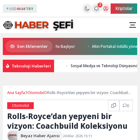
2
Kriptolar
USD
44.64 TRY
Son Eklenenler
World Cup Heyecanı Paris’te Başlıyor
Altın Portakal ödüllü yönetmen 
Teknoloji Haberleri
Sosyal Medya ve Teknoloji Dünyasında 
Ana Sayfa
Otomobil
Rolls-Royce’dan yepyeni bir vizyon: Coachbuild
Koleksiyonu
Otomobil
0
Rolls-Royce’dan yepyeni bir
vizyon: Coachbuild Koleksiyonu
Beyaz Haber Ajansı
24 Mar 2026 15:11