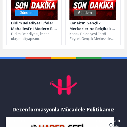
Gündem
Gündem
Didim Belediyesi Efeler
Konak’ın Gençlik
Mahallesi’ni Modern Bir
Merkezlerine Belçikalı ve
Didim Belediyesi, kentin
Konak Belediyesi Ferdi
Görünüme Kavuşturuyor
Kıbrıslı gençlerden tam
ulaşım altyapısını
Zeyrek Gençlik Merkezi ile
not
güçlendirmek ve yaşam
Alsancak Türkan Saylan
kalitesini artırmak amacıyla
Kültür Merkezi içerisinde
yürüttüğü yol yapım, bakım...
bulunan Gençlik...
Dezenformasyonla Mücadele Politikamız
Yayınlanan haberler doğruluk ilkesi gözetilerek hazırlanır. Buna
Çerez
rağmen bazı içeriklerde eksik, hatalı veya güncelliğini yitirmiş