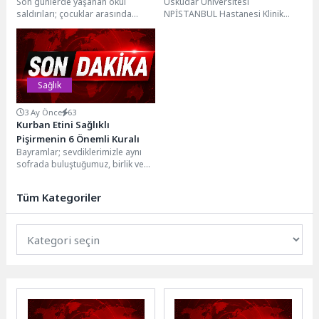
Son günlerde yaşanan okul
Üsküdar Üniversitesi
Gerekenler
saldırıları; çocuklar arasında
NPİSTANBUL Hastanesi Klinik
şiddet, akran zorbalığı ve uyum
Psikolog Zeynep Betül Alp, aşırı
problemlerini yeniden gündeme...
sıcakların beyin fonksiyonları,
bilişsel performans, ruh...
Sağlık
3 Ay Önce
63
Kurban Etini Sağlıklı
Pişirmenin 6 Önemli Kuralı
Bayramlar; sevdiklerimizle aynı
sofrada buluştuğumuz, birlik ve
beraberliğin güçlendiği,
paylaşmanın en güzel duygularla
Tüm Kategoriler
yaşandığı özel...