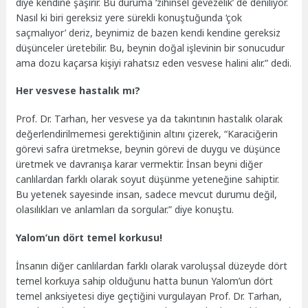
diye kendine şaşırır. Bu duruma ‘zihinsel gevezelik’ de deniliyor.
Nasıl ki biri gereksiz yere sürekli konuştuğunda ‘çok
saçmalıyor’ deriz, beynimiz de bazen kendi kendine gereksiz
düşünceler üretebilir. Bu, beynin doğal işlevinin bir sonucudur
ama dozu kaçarsa kişiyi rahatsız eden vesvese halini alır.” dedi.
Her vesvese hastalık mı?
Prof. Dr. Tarhan, her vesvese ya da takıntının hastalık olarak
değerlendirilmemesi gerektiğinin altını çizerek, “Karaciğerin
görevi safra üretmekse, beynin görevi de duygu ve düşünce
üretmek ve davranışa karar vermektir. İnsan beyni diğer
canlılardan farklı olarak soyut düşünme yeteneğine sahiptir.
Bu yetenek sayesinde insan, sadece mevcut durumu değil,
olasılıkları ve anlamları da sorgular.” diye konuştu.
Yalom’un dört temel korkusu!
İnsanın diğer canlılardan farklı olarak varoluşsal düzeyde dört
temel korkuya sahip olduğunu hatta bunun Yalom’un dört
temel anksiyetesi diye geçtiğini vurgulayan Prof. Dr. Tarhan,