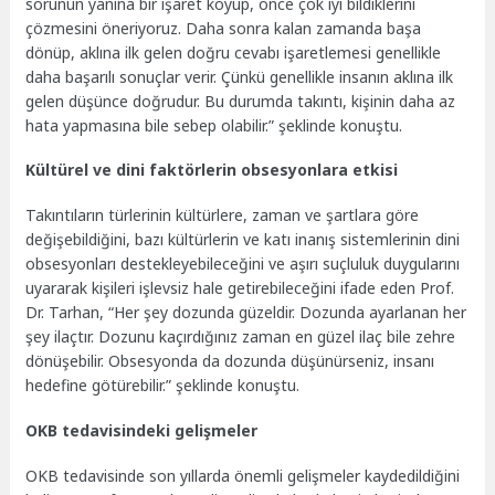
sorunun yanına bir işaret koyup, önce çok iyi bildiklerini
çözmesini öneriyoruz. Daha sonra kalan zamanda başa
dönüp, aklına ilk gelen doğru cevabı işaretlemesi genellikle
daha başarılı sonuçlar verir. Çünkü genellikle insanın aklına ilk
gelen düşünce doğrudur. Bu durumda takıntı, kişinin daha az
hata yapmasına bile sebep olabilir.” şeklinde konuştu.
Kültürel ve dini faktörlerin obsesyonlara etkisi
Takıntıların türlerinin kültürlere, zaman ve şartlara göre
değişebildiğini, bazı kültürlerin ve katı inanış sistemlerinin dini
obsesyonları destekleyebileceğini ve aşırı suçluluk duygularını
uyararak kişileri işlevsiz hale getirebileceğini ifade eden Prof.
Dr. Tarhan, “Her şey dozunda güzeldir. Dozunda ayarlanan her
şey ilaçtır. Dozunu kaçırdığınız zaman en güzel ilaç bile zehre
dönüşebilir. Obsesyonda da dozunda düşünürseniz, insanı
hedefine götürebilir.” şeklinde konuştu.
OKB tedavisindeki gelişmeler
OKB tedavisinde son yıllarda önemli gelişmeler kaydedildiğini