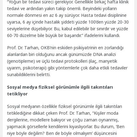
“Yoğun bir tedavi süreci gerekiyor. Genellikle birkaç hafta klinik
tedavi ve ardından yakın takip önemli. Beyindeki yolların
normale dönmesi en az 6 ay sürüyor. Hasta tedavi disiplinine
uyarsa, 6 ay içinde hastalık şiddeti yüzde 100’den yüzde 20-30
seviyelerine düşebiliyor. Bu, kabul edilebilir bir sınırdır ve yüzde
60-70 düzelme bile büyük bir başarıdır.” ifadelerini kullandı.
Prof. Dr. Tarhan, OKB’nin eskiden psikiyatrinin en zorlandığı
alanlardan biri olduğunu ancak günümüzde DNA analizi
(genotipleme) ve üçlü tedavi protokolleri (ilaç, manyetik
uyarım, psikoterapi) gibi yöntemlerle çok daha etkili tedaviler
sunabildiklerini belirtti.
Sosyal medya fiziksel görünümle ilgili takıntıları
tetikliyor
Sosyal medyanın özellikle fiziksel görünümle ilgili takıntıları
tetiklediğine dikkat çeken Prof. Dr. Tarhan, “Kişiler moda
dergilerine, modellere bakıyor ve çoğu zaman oynanmış,
yapmacık görsellerle kendilerini kıyaslıyorlar. Bu durum, ‘Ben
niye böyle değilim? Ben de böyle olmalıyım’ düşüncesini