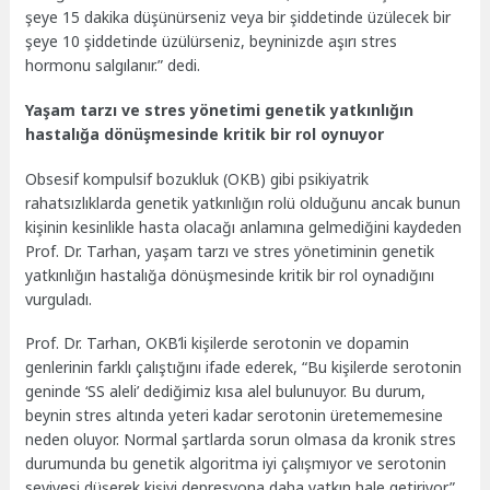
şeye 15 dakika düşünürseniz veya bir şiddetinde üzülecek bir
şeye 10 şiddetinde üzülürseniz, beyninizde aşırı stres
hormonu salgılanır.” dedi.
Yaşam tarzı ve stres yönetimi genetik yatkınlığın
hastalığa dönüşmesinde kritik bir rol oynuyor
Obsesif kompulsif bozukluk (OKB) gibi psikiyatrik
rahatsızlıklarda genetik yatkınlığın rolü olduğunu ancak bunun
kişinin kesinlikle hasta olacağı anlamına gelmediğini kaydeden
Prof. Dr. Tarhan, yaşam tarzı ve stres yönetiminin genetik
yatkınlığın hastalığa dönüşmesinde kritik bir rol oynadığını
vurguladı.
Prof. Dr. Tarhan, OKB’li kişilerde serotonin ve dopamin
genlerinin farklı çalıştığını ifade ederek, “Bu kişilerde serotonin
geninde ‘SS aleli’ dediğimiz kısa alel bulunuyor. Bu durum,
beynin stres altında yeteri kadar serotonin üretememesine
neden oluyor. Normal şartlarda sorun olmasa da kronik stres
durumunda bu genetik algoritma iyi çalışmıyor ve serotonin
seviyesi düşerek kişiyi depresyona daha yatkın hale getiriyor.”