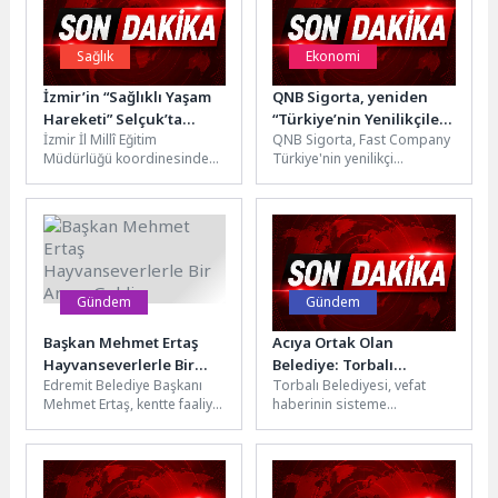
Sağlık
Ekonomi
İzmir’in “Sağlıklı Yaşam
QNB Sigorta, yeniden
Hareketi” Selçuk’ta
“Türkiye’nin Yenilikçileri
İzmir İl Millî Eğitim
QNB Sigorta, Fast Company
Devam Etti
Çeken 50 Şirketi”
Müdürlüğü koordinesinde
Türkiye'nin yenilikçi
listesinde
ve Türkiye Yeşilay Cemiyeti iş
çalışanları çekmek,
birliğiyle yürütülen Yeşilay
geliştirmek ve elde tutmak
İzmir...
için uygun çalışma...
Gündem
Gündem
Başkan Mehmet Ertaş
Acıya Ortak Olan
Hayvanseverlerle Bir
Belediye: Torbalı
Edremit Belediye Başkanı
Torbalı Belediyesi, vefat
Araya Geldi
Belediyesi
Mehmet Ertaş, kentte faaliyet
haberinin sisteme
gösteren hayvan hakları
düşmesinin ardından
savunucuları ve dernek
harekete geçerek cenaze
temsilcileriyle bir...
sahiplerinin tüm ihtiyaçlarını
karşılıyor. Taziyeden...