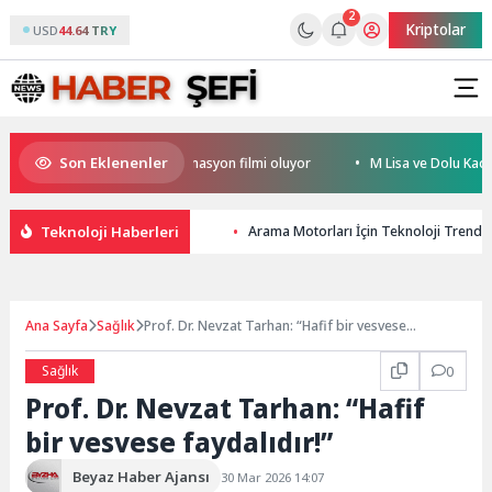
2
Kriptolar
USD
44.64 TRY
Son Eklenenler
rkiye’nin ilk IMAX® animasyon filmi oluyor
M Lisa ve Dolu Kadehi Ters 
Teknoloji Haberleri
Arama Motorları İçin Teknoloji Trendler
Ana Sayfa
Sağlık
Prof. Dr. Nevzat Tarhan: “Hafif bir vesvese
faydalıdır!”
Sağlık
0
Prof. Dr. Nevzat Tarhan: “Hafif
bir vesvese faydalıdır!”
Beyaz Haber Ajansı
30 Mar 2026 14:07