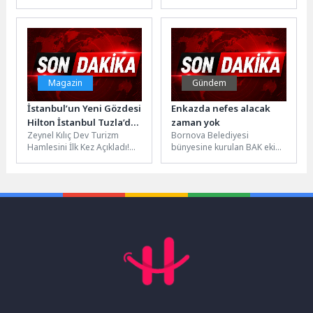
eşsiz ve zorlu vakalarla yeni
Giyer 2’ filminin
WILD Ekranlarında
sezonda da aralıksız
kaçırılmayacak, yüksek
Başlıyor!
mücadeleye
moda temalı dünya
ediyor. “Veteriner...
prömiyerini canlı olarak...
Magazin
Gündem
İstanbul’un Yeni Gözdesi
Enkazda nefes alacak
Hilton İstanbul Tuzla’da
zaman yok
Zeynel Kılıç Dev Turizm
Bornova Belediyesi
Yıldızlar Geçidi!
Hamlesini İlk Kez Açıkladı!
bünyesine kurulan BAK ekibi,
Bodrum'a Ada Projesi
AFAD İzmir Müdürlüğü’nde
Geliyorİş, turizm, cemiyet
gerçekleştirdiği deprem
ve...
tatbikatında enkaz arama-
kurtarma ve...