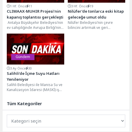
1 Hf. Önce
11
3 Hf. Önce
19
CLIMAAX-MUHIR Projesi’nin
Nilüfer’de tonlarca eski kitap
kapanış toplantısı gerçekleşti
geleceğe umut oldu
Antalya Büyükşehir Belediyesi’nin
Nilüfer Belediyesi’nin çevre
ev sahipliğinde Avrupa Birliği’nin
bilincini artırmak ve geri
desteklediği CLIMAAX-MUHIR
dönüşüme katkı sağlamak
Projesi kapanış toplantısı
amacıyla başlattığı kitap geri
düzenlendi. Antalya Büyükşehir...
dönüşüm...
Gündem
3 Ay Önce
30
Salihli’de İçme Suyu Hatları
Yenileniyor
Salihli Belediyesi ile Manisa Su ve
Kanalizasyon İdaresi (MASKİ) iş
birliğinde yürütülen çalışmalar
kapsamında, Şehitler...
Tüm Kategoriler