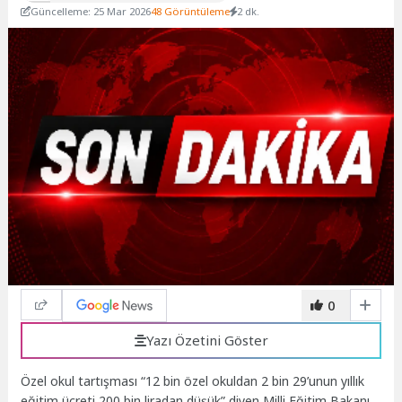
Güncelleme: 25 Mar 2026
48 Görüntüleme
2 dk.
0
Yazı Özetini Göster
Özel okul
tartışması “
12 bin özel okuldan 2 bin 29’unun yıllık
eğitim ücreti 200 bin liradan düşük” diyen Milli Eğitim Bakanı