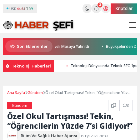
2
Kriptolar
USD
44.64 TRY
Son Eklenenler
eleceği ve Yatırım Potansiyeli Masaya Yatırıldı
Büyükşehir’den Darıca’
Teknoloji Haberleri
Teknoloji Dünyasında Teknik SEO İpuçla
Ana Sayfa
Gündem
Özel Okul Tartışması! Tekin, “Öğrencilerin Yüzde
7’si Gidiyor!”
Gündem
0
Özel Okul Tartışması! Tekin,
“Öğrencilerin Yüzde 7’si Gidiyor!”
Bilim Ve Sağlık Haber Ajansı
15 Eyl 2025 20:30