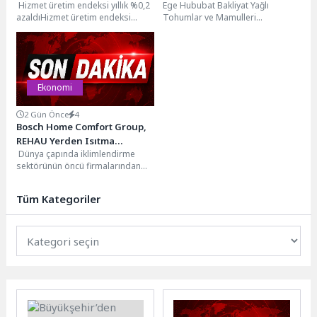
Hizmet üretim endeksi yıllık %0,2
Ege Hububat Bakliyat Yağlı
İhracatçıları Birliği’nde
azaldıHizmet üretim endeksi
Tohumlar ve Mamulleri
Muhammet Öztürk Güven
(2021=100) 2026 yılı Mayıs ayında
İhracatçıları Birliği Genel
Tazeledi
bir önceki...
Kurulu’nda Muhammet Öztürk
ikinci kez...
Ekonomi
2 Gün Önce
4
Bosch Home Comfort Group,
REHAU Yerden Isıtma
Dünya çapında iklimlendirme
Sistemleri’nin Türkiye’deki
sektörünün öncü firmalarından
tek yetkili distribütörü oldu
Bosch Home Comfort Group,
yerden ısıtma sistemleri şirketi
Tüm Kategoriler
REHAU...