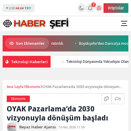
2
Kriptolar
USD
44.64 TRY
Son Eklenenler
atırım Potansiyeli Masaya Yatırıldı
Büyükşehir’den Darıca’ya modern ul
Teknoloji Haberleri
Teknoloji Dünyasında Yükselişte Olan
Ana Sayfa
Ekonomi
OYAK Pazarlama’da 2030 vizyonuyla dönüşüm
başladı
Ekonomi
0
OYAK Pazarlama’da 2030
vizyonuyla dönüşüm başladı
Beyaz Haber Ajansı
10 Nis 2026 11:59