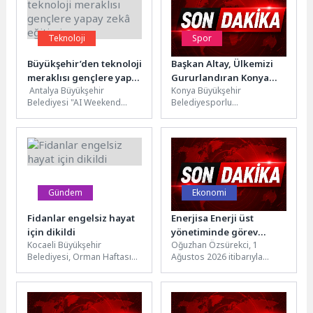
Teknoloji
Spor
Büyükşehir’den teknoloji
Başkan Altay, Ülkemizi
meraklısı gençlere yapay
Gururlandıran Konya
Antalya Büyükşehir
Konya Büyükşehir
zekâ eğitimi
Büyükşehir
Belediyesi "AI Weekend
Belediyesporlu
Belediyesporlu
Antalya 2026" etkinliğiyle
tekvandocular, Almanya’nın
Tekvandocuları Tebrik
gençleri yapay zekayla
Nürnberg şehrinde
Etti
buluşturdu. HUB Antalya
düzenlenen 11. WT
Girişimcilik...
Başkanlık Kupası’nda elde
ettikleri derecelerle...
Gündem
Ekonomi
Fidanlar engelsiz hayat
Enerjisa Enerji üst
için dikildi
yönetiminde görev
Kocaeli Büyükşehir
Oğuzhan Özsürekci, 1
değişimi
Belediyesi, Orman Haftası
Ağustos 2026 itibarıyla
kapsamında özel
Enerjisa Enerji CEO’luğu
gereksinimli bireyleri
görevini üstlenirken, Dağıtım
doğayla buluşturan bir
Şirketleri Genel Müdürlüğü...
etkinlik gerçekleştirdi. Bu...