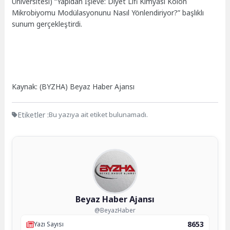
Üniversitesi) “Yapıdan İşleve: Diyet Lifi Kimyası Kolon
Mikrobiyomu Modülasyonunu Nasıl Yönlendiriyor?” başlıklı
sunum gerçekleştirdi.
Kaynak: (BYZHA) Beyaz Haber Ajansı
Etiketler :
Bu yazıya ait etiket bulunamadı.
Beyaz Haber Ajansı
@BeyazHaber
8653
Yazı Sayısı