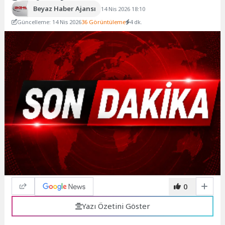
Beyaz Haber Ajansı
14 Nis 2026 18:10
Güncelleme: 14 Nis 2026
36 Görüntüleme
4 dk.
0
Yazı Özetini Göster