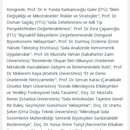
Kongrede, Prof. Dr. H. Funda Karbancıoğlu Güler (İTÜ) “İklim
Değişikliği ve Mikotoksinler: Riskler ve Stratejiler”, Prof. Dr.
Osman Sağdıç (YTÜ) “Gıda Zehirlenmesi ve Adli Tıp
Perspektifinden Değerlendirilmesi”, Prof. Dr. Esra Çapanoğlu
(İTÜ) “Biyoaktif Bileşenlerin Değerlenmesinde Döngüsel
Biyoekonomi Yaklaşımları”, Prof. Dr. Durmuş Özdemir (İzmir
Yüksek Teknoloji Enstitüsü) “Gıda Analizinde Kemometrik
Uygulamalar”, Prof. Dr. Mustafa Yaman (Sabahattin Zaim
Üniversitesi) “Besinlerde Oluşan İleri Glikasyon Ürünlerinin
Metabolik Hastalıkların Gelişimi ve İlerlemesindeki Rolü”, Prof.
Dr. Mükerem Kaya (Atatürk Üniversitesi) “Et ve Deniz
Ürünlerinde Nitrozaminler”, Prof. Dr. Sercan Karav (Çanakkale
Onsekiz Mart Üniversitesi) “Konak-Mikrobiyota Etkileşimleri
ve Yenilikçi Fonksiyonel Gıda Tasarımı”, Doç. Dr. Mustafa
Bener (İstanbul Üniversitesi) “Gıda Antioksidan Tayinine Genel
Bir Bakış: Geçmişten Günümüze Yaklaşımlar”, Doç. Dr. Urartu
Şeker (Orta Doğu Teknik Üniversitesi) “Mikrobiyal Gıda
Sistemlerini Mühendisliği: Sentetik Biyolojiden Sürdürülebilir
Beslenmeye”, Doç. Dr. Yunus Emre Tunçil (Necmettin Erbakan