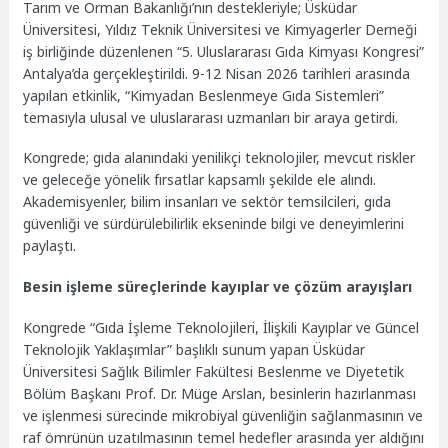
Tarım ve Orman Bakanlığı’nın destekleriyle; Üsküdar
Üniversitesi, Yıldız Teknik Üniversitesi ve Kimyagerler Derneği
iş birliğinde düzenlenen “5. Uluslararası Gıda Kimyası Kongresi”
Antalya’da gerçekleştirildi. 9-12 Nisan 2026 tarihleri arasında
yapılan etkinlik, “Kimyadan Beslenmeye Gıda Sistemleri”
temasıyla ulusal ve uluslararası uzmanları bir araya getirdi.
Kongrede; gıda alanındaki yenilikçi teknolojiler, mevcut riskler
ve geleceğe yönelik fırsatlar kapsamlı şekilde ele alındı.
Akademisyenler, bilim insanları ve sektör temsilcileri, gıda
güvenliği ve sürdürülebilirlik ekseninde bilgi ve deneyimlerini
paylaştı.
Besin işleme süreçlerinde kayıplar ve çözüm arayışları
Kongrede “Gıda İşleme Teknolojileri, İlişkili Kayıplar ve Güncel
Teknolojik Yaklaşımlar” başlıklı sunum yapan Üsküdar
Üniversitesi Sağlık Bilimler Fakültesi Beslenme ve Diyetetik
Bölüm Başkanı Prof. Dr. Müge Arslan, besinlerin hazırlanması
ve işlenmesi sürecinde mikrobiyal güvenliğin sağlanmasının ve
raf ömrünün uzatılmasının temel hedefler arasında yer aldığını