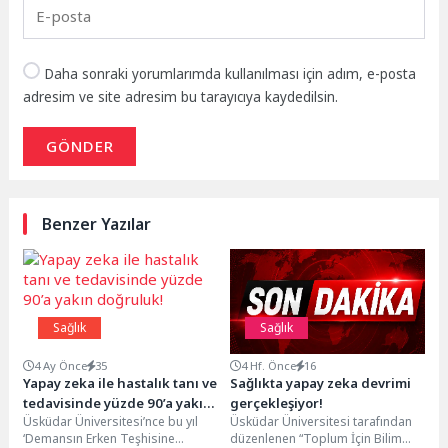
Daha sonraki yorumlarımda kullanılması için adım, e-posta
adresim ve site adresim bu tarayıcıya kaydedilsin.
GÖNDER
Benzer Yazılar
Sağlık
Sağlık
4 Ay Önce
35
4 Hf. Önce
16
Yapay zeka ile hastalık tanı ve
Sağlıkta yapay zeka devrimi
tedavisinde yüzde 90’a yakın
gerçekleşiyor!
Üsküdar Üniversitesi’nce bu yıl
Üsküdar Üniversitesi tarafından
doğruluk!
‘Demansın Erken Teşhisine
düzenlenen “Toplum İçin Bilim