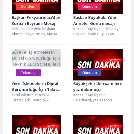
Gündem
Gündem
Başkan Pekyatırmacı’dan
Başkan Büyükakın’dan
Kurban Bayramı Mesajı
Anneler Günü mesajı
Selçuklu Belediye Başkanı
Kocaeli Büyükşehir Belediye
Ahmet Pekyatırmacı, Kurban
Başkanı Tahir Büyükakın,
Bayramı dolayısıyla bir
Anneler Günü dolayısıyla
kutlama mesajı
yayımladığı mesajında
yayımladı.Başkan
insanlık tarihi boyunca
Pekyatırmacı mesajında şu...
medeniyetleri...
Teknoloji
Gündem
Yerel İşletmelerin Dijital
Büyükşehir’den sahillere
Görünürlüğü İçin Teknik
yaz dokunuşu
Yerel İşletmeler İçin SEO
Kocaeli Büyükşehir
SEO Stratejileri
Stratejileri: Teknolojik
Belediyesi, yaz sezonu
Yaklaşımlar Yerel işletmeler
öncesinde Karamürsel ve
için SEO stratejileri
çevresindeki sahillerde
belirlerken teknolojik
hazırlık çalışmalarını aralıksız
yaklaşımları...
sürdürüyor. Bu...