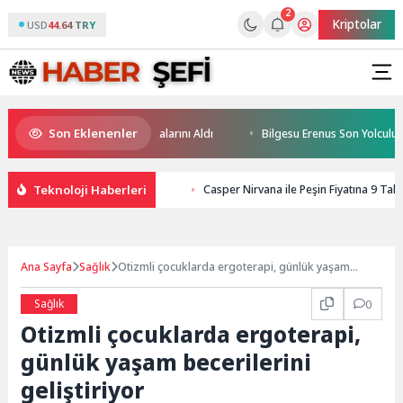
2
Kriptolar
USD
44.64 TRY
Son Eklenenler
ceğin Yüzücüleri Sertifikalarını Aldı
Bilgesu Erenus Son Yolculuğuna 
Teknoloji Haberleri
Casper Nirvana ile Peşin Fiyatına 9 Taksi
Ana Sayfa
Sağlık
Otizmli çocuklarda ergoterapi, günlük yaşam
becerilerini geliştiriyor
Sağlık
0
Otizmli çocuklarda ergoterapi,
günlük yaşam becerilerini
geliştiriyor