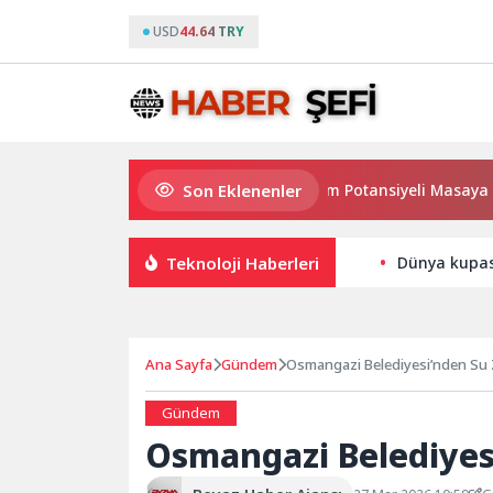
USD
44.64 TRY
Son Eklenenler
Haymana’nın Geleceği ve Yatırım Potansiyeli Masaya Yatırıl
Teknoloji Haberleri
Dünya kupas
Ana Sayfa
Gündem
Osmangazi Belediyesi’nden Su 
Gündem
Osmangazi Belediyesi