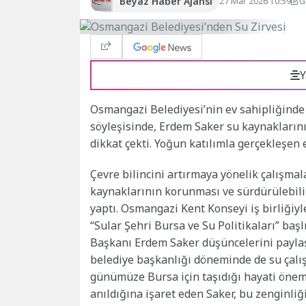
Beyaz Haber Ajansı
27 Mar 2026 10:59
G
Y
Osmangazi Belediyesi’nin ev sahipliğinde 
söyleşisinde, Erdem Saker su kaynakların
dikkat çekti. Yoğun katılımla gerçekleşen e
Çevre bilincini artırmaya yönelik çalışma
kaynaklarının korunması ve sürdürülebilir
yaptı. Osmangazi Kent Konseyi iş birliğiy
“Sular Şehri Bursa ve Su Politikaları” ba
Başkanı Erdem Saker düşüncelerini paylaşt
belediye başkanlığı döneminde de su çalı
günümüze Bursa için taşıdığı hayati önemi 
anıldığına işaret eden Saker, bu zenginl