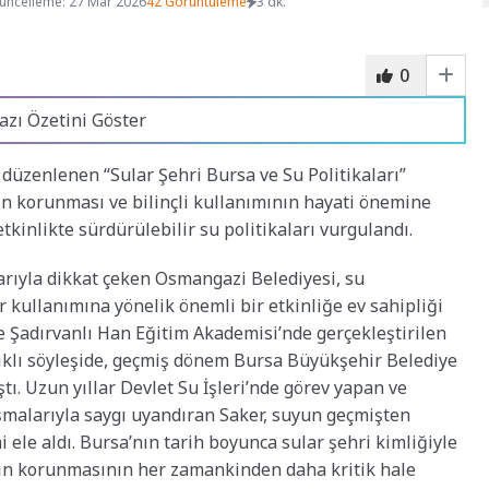
üncelleme: 27 Mar 2026
42 Görüntüleme
3 dk.
0
azı Özetini Göster
düzenlenen “Sular Şehri Bursa ve Su Politikaları”
ın korunması ve bilinçli kullanımının hayati önemine
tkinlikte sürdürülebilir su politikaları vurgulandı.
larıyla dikkat çeken Osmangazi Belediyesi, su
 kullanımına yönelik önemli bir etkinliğe ev sahipliği
le Şadırvanlı Han Eğitim Akademisi’nde gerçekleştirilen
şlıklı söyleşide, geçmiş dönem Bursa Büyükşehir Belediye
ı. Uzun yıllar Devlet Su İşleri’nde görev yapan ve
şmalarıyla saygı uyandıran Saker, suyun geçmişten
ele aldı. Bursa’nın tarih boyunca sular şehri kimliğiyle
iğin korunmasının her zamankinden daha kritik hale