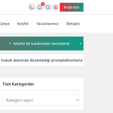
2
Kriptolar
Künye
Keşfet
Yazarlarımız
İletişim
Nilüfer’de kaldırımlar temizlendi
Başkan Pekyatırmacı’d
ve hukuk alanında düzenlediği promptathonlarla yapay zeka kullan
Tüm Kategoriler