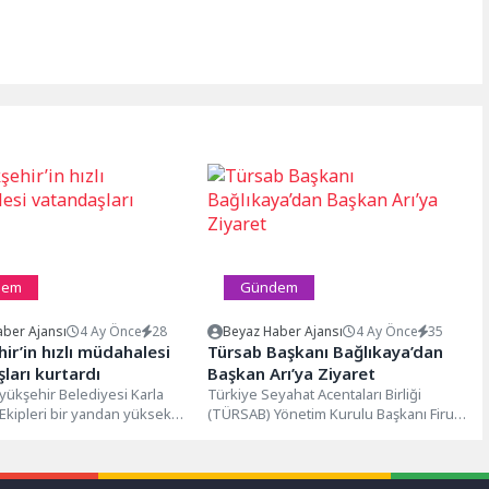
dem
Gündem
ber Ajansı
4 Ay Önce
28
Beyaz Haber Ajansı
4 Ay Önce
35
ir’in hızlı müdahalesi
Türsab Başkanı Bağlıkaya’dan
ları kurtardı
Başkan Arı’ya Ziyaret
yükşehir Belediyesi Karla
Türkiye Seyahat Acentaları Birliği
kipleri bir yandan yüksek
(TÜRSAB) Yönetim Kurulu Başkanı Firuz
 etkisini gösteren kar
Bağlıkaya, beraberinde TÜRSAB
şı...
Başdanışmanı Talip Aldemir...