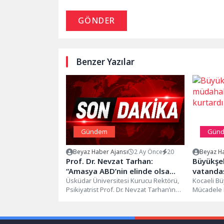
GÖNDER
Benzer Yazılar
Gündem
Gün
Beyaz Haber Ajansı
2 Ay Önce
20
Beyaz Ha
Prof. Dr. Nevzat Tarhan:
Büyükşeh
“Amasya ABD’nin elinde olsa
vatandaş
Paris gibi turizm merkezi
Üsküdar Üniversitesi Kurucu Rektörü,
Kocaeli Bü
Psikiyatrist Prof. Dr. Nevzat Tarhan’ın
Mücadele E
olurdu”
katılımıyla, Amasya Genelgesinin
kesimlerde
107’inci yıldönümünde Amasya...
yağışına kar