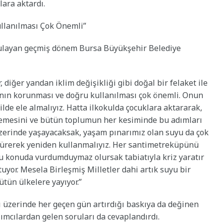
lara aktardı.
llanılması Çok Önemli”
rgulayan geçmiş dönem Bursa Büyükşehir Belediye
diğer yandan iklim değişikliği gibi doğal bir felaket ile
rının korunması ve doğru kullanılması çok önemli. Onun
ilde ele almalıyız. Hatta ilkokulda çocuklara aktararak,
lmemesini ve bütün toplumun her kesiminde bu adımları
üzerinde yaşayacaksak, yaşam pınarımız olan suyu da çok
türerek yeniden kullanmalıyız. Her santimetreküpünü
bu konuda vurdumduymaz olursak tabiatıyla kriz yaratır
or. Mesela Birleşmiş Milletler dahi artık suyu bir
tün ülkelere yayıyor.”
ı üzerinde her geçen gün artırdığı baskıya da değinen
ımcılardan gelen soruları da cevaplandırdı.