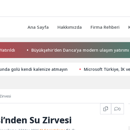
Ana Sayfa
Hakkımızda
Firma Rehberi
dı
Büyükşehir’den Darıca’ya modern ulaşım yatırımı
ında golü kendi kalenize atmayın
Microsoft Türkiye, İK 
Zirvesi
0
’nden Su Zirvesi