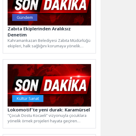
Gündem
Zabıta Ekiplerinden Aralıksız
Denetim
Kahramankazan Belediyesi Zabıta Müdürlüğü
ekipleri, halk sağlığını korumaya yönelik
denetimlerini ilçe genelinde aralıksız
sürdürüyor.Market ve...
Kültür Sanat
Lokomotif’te yeni durak: Karamürsel
“Çocuk Dostu Kocaeli” vizyonuyla çocuklara
yönelik örnek projeleri hayata geçiren
Kocaeli Büyükşehir Belediyesi, “Lokomotif
Çocuk...