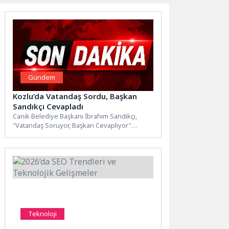
Gündem
Kozlu’da Vatandaş Sordu, Başkan
Sandıkçı Cevapladı
Canik Belediye Başkanı İbrahim Sandıkçı,
"Vatandaş Soruyor, Başkan Cevaplıyor"
programıyla Kozlu Mahallesi'nde
vatandaşların sorularını yanıtladı.Canik...
Teknoloji