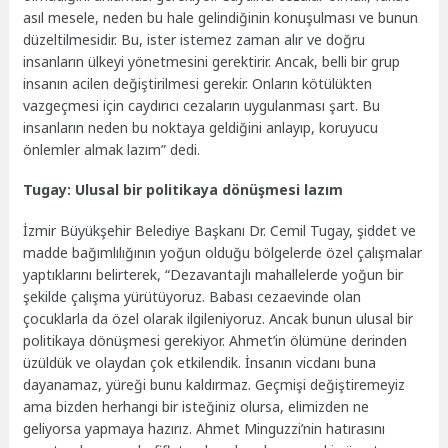
asıl mesele, neden bu hale gelindiğinin konuşulması ve bunun
düzeltilmesidir. Bu, ister istemez zaman alır ve doğru
insanların ülkeyi yönetmesini gerektirir. Ancak, belli bir grup
insanın acilen değiştirilmesi gerekir. Onların kötülükten
vazgeçmesi için caydırıcı cezaların uygulanması şart. Bu
insanların neden bu noktaya geldiğini anlayıp, koruyucu
önlemler almak lazım” dedi.
Tugay: Ulusal bir politikaya dönüşmesi lazım
İzmir Büyükşehir Belediye Başkanı Dr. Cemil Tugay, şiddet ve
madde bağımlılığının yoğun olduğu bölgelerde özel çalışmalar
yaptıklarını belirterek, “Dezavantajlı mahallelerde yoğun bir
şekilde çalışma yürütüyoruz. Babası cezaevinde olan
çocuklarla da özel olarak ilgileniyoruz. Ancak bunun ulusal bir
politikaya dönüşmesi gerekiyor. Ahmet’in ölümüne derinden
üzüldük ve olaydan çok etkilendik. İnsanın vicdanı buna
dayanamaz, yüreği bunu kaldırmaz. Geçmişi değiştiremeyiz
ama bizden herhangi bir isteğiniz olursa, elimizden ne
geliyorsa yapmaya hazırız. Ahmet Minguzzi’nin hatırasını