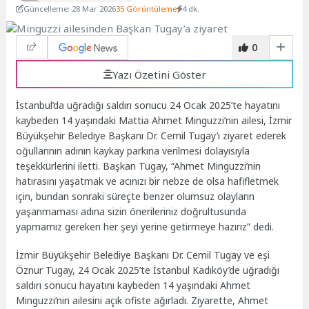
Güncelleme: 28 Mar 2026
35 Görüntüleme
4 dk.
0
Yazı Özetini Göster
İstanbul’da uğradığı saldırı sonucu 24 Ocak 2025’te hayatını
kaybeden 14 yaşındaki Mattia Ahmet Minguzzi’nin ailesi, İzmir
Büyükşehir Belediye Başkanı Dr. Cemil Tugay’ı ziyaret ederek
oğullarının adının kaykay parkına verilmesi dolayısıyla
teşekkürlerini iletti. Başkan Tugay, “Ahmet Minguzzi’nin
hatırasını yaşatmak ve acınızı bir nebze de olsa hafifletmek
için, bundan sonraki süreçte benzer olumsuz olayların
yaşanmaması adına sizin önerileriniz doğrultusunda
yapmamız gereken her şeyi yerine getirmeye hazırız” dedi.
İzmir Büyükşehir Belediye Başkanı Dr. Cemil Tugay ve eşi
Öznur Tugay, 24 Ocak 2025’te İstanbul Kadıköy’de uğradığı
saldırı sonucu hayatını kaybeden 14 yaşındaki Ahmet
Minguzzi’nin ailesini açık ofiste ağırladı. Ziyarette, Ahmet