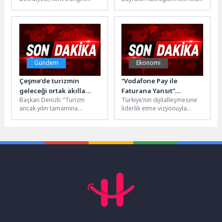
rahatlatmak ve ulaşımı daha
iş birliğinde düzenlenen
güvenli ve akıcı hale
ücretsiz meslek edindirme
getirmek amacıyla...
kursları, kadınların...
Gündem
Ekonomi
Çeşme’de turizmin
“Vodafone Pay ile
geleceği ortak akılla
Faturana Yansıt”
Başkan Denizli: “Turizm
Türkiye’nin dijitalleşmesine
konuşuldu
Ekosistemine Pazarama
ancak yılın tamamına
liderlik etme vizyonuyla
da Eklendi
yayıldığında gerçek anlamda
faaliyet
kent ekonomisine katkı
gösteren Vodafone, yeni
sağlayabilir. Çeşme’nin
nesil mobil cüzdan
yalnızca...
uygulaması Vodafone Pay ve
Vodafone...