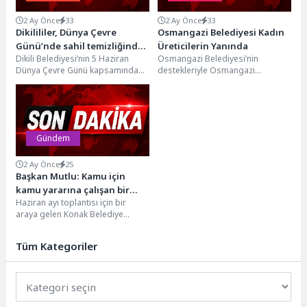
2 Ay Önce
33
2 Ay Önce
33
Dikilililer, Dünya Çevre
Osmangazi Belediyesi Kadın
Günü’nde sahil temizliğinde
Üreticilerin Yanında
Dikili Belediyesi’nin 5 Haziran
Osmangazi Belediyesi’nin
buluştu
Dünya Çevre Günü kapsamında
destekleriyle Osmangazi
düzenlediği sahil temizliği
Meydanı’nda kurulan Kadın
etkinliğinde öğrenciler,
Girişimciler Sokağı, kadın
vatandaşlar ve...
üreticileri vatandaşlarla
buluşturdu. Osmangazi
Belediyesi,...
Gündem
2 Ay Önce
25
Başkan Mutlu: Kamu için
kamu yararına çalışan bir
Haziran ayı toplantısı için bir
belediyeyiz
araya gelen Konak Belediye
Meclisi’nden çöp aracı müjdesi
çıktı. Çöp...
Tüm Kategoriler