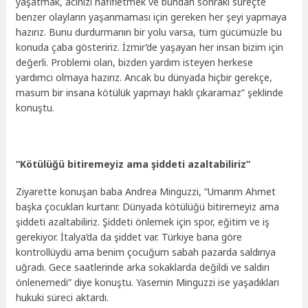
yaşatmak, acınızı hafifletmek ve bundan sonraki süreçte
benzer olayların yaşanmaması için gereken her şeyi yapmaya
hazırız. Bunu durdurmanın bir yolu varsa, tüm gücümüzle bu
konuda çaba gösteririz. İzmir’de yaşayan her insan bizim için
değerli. Problemi olan, bizden yardım isteyen herkese
yardımcı olmaya hazırız. Ancak bu dünyada hiçbir gerekçe,
masum bir insana kötülük yapmayı haklı çıkaramaz” şeklinde
konuştu.
“Kötülüğü bitiremeyiz ama şiddeti azaltabiliriz”
Ziyarette konuşan baba Andrea Minguzzi, “Umarım Ahmet
başka çocukları kurtarır. Dünyada kötülüğü bitiremeyiz ama
şiddeti azaltabiliriz. Şiddeti önlemek için spor, eğitim ve iş
gerekiyor. İtalya’da da şiddet var. Türkiye bana göre
kontrollüydü ama benim çocuğum sabah pazarda saldırıya
uğradı. Gece saatlerinde arka sokaklarda değildi ve saldırı
önlenemedi” diye konuştu. Yasemin Minguzzi ise yaşadıkları
hukuki süreci aktardı.