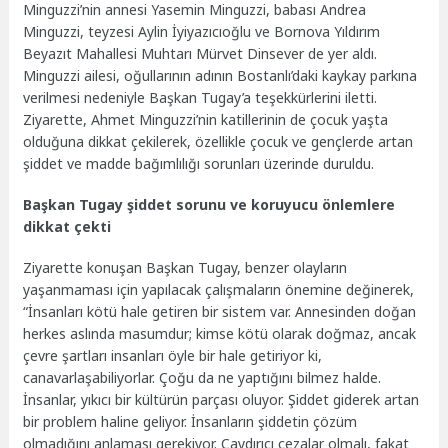
Minguzzi’nin annesi Yasemin Minguzzi, babası Andrea
Minguzzi, teyzesi Aylin İyiyazıcıoğlu ve Bornova Yıldırım
Beyazıt Mahallesi Muhtarı Mürvet Dinsever de yer aldı.
Minguzzi ailesi, oğullarının adının Bostanlı’daki kaykay parkına
verilmesi nedeniyle Başkan Tugay’a teşekkürlerini iletti.
Ziyarette, Ahmet Minguzzi’nin katillerinin de çocuk yaşta
olduğuna dikkat çekilerek, özellikle çocuk ve gençlerde artan
şiddet ve madde bağımlılığı sorunları üzerinde duruldu.
Başkan Tugay şiddet sorunu ve koruyucu önlemlere
dikkat çekti
Ziyarette konuşan Başkan Tugay, benzer olayların
yaşanmaması için yapılacak çalışmaların önemine değinerek,
“İnsanları kötü hale getiren bir sistem var. Annesinden doğan
herkes aslında masumdur; kimse kötü olarak doğmaz, ancak
çevre şartları insanları öyle bir hale getiriyor ki,
canavarlaşabiliyorlar. Çoğu da ne yaptığını bilmez halde.
İnsanlar, yıkıcı bir kültürün parçası oluyor. Şiddet giderek artan
bir problem haline geliyor. İnsanların şiddetin çözüm
olmadığını anlaması gerekiyor. Caydırıcı cezalar olmalı, fakat