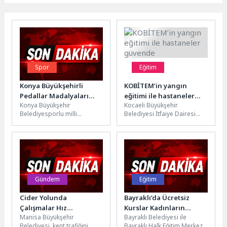
Spor
Eğitim
Konya Büyükşehirli
KOBİTEM’in yangın
Pedallar Madalyaları
eğitimi ile hastaneler
Konya Büyükşehir
Kocaeli Büyükşehir
Toplamaya Devam Ediyor
güvende
Belediyesporlu milli
Belediyesi İtfaiye Dairesi
bisikletçiler Ramazan Yılmaz
Başkanlığı’na bağlı Eğitim
ve Mustafa Tarakçı, Çekya’da
Birimi (KOBİTEM) tarafından
düzenlenen uluslararası
kamu ve özel hastanelerde...
organizasyonlarda elde...
Gündem
Eğitim
Cider Yolunda
Bayraklı’da Ücretsiz
Çalışmalar Hız
Kurslar Kadınların
Manisa Büyükşehir
Bayraklı Belediyesi ile
Kesmeden Devam Ediyor
Geleceğine Yön Veriyor
Belediyesi, kent trafiğini
Bayraklı Halk Eğitim Merkezi