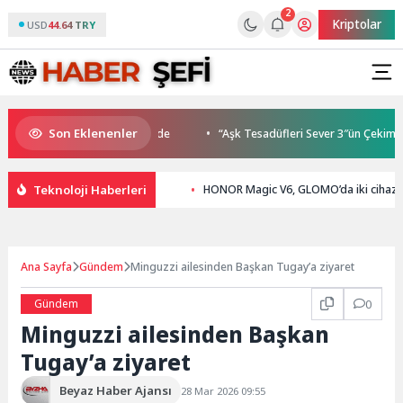
2
Kriptolar
USD
44.64 TRY
Son Eklenenler
uluşmaları gençleri İzmir’de
“Aşk Tesadüfleri Sever 3″ün Çekimleri 
Teknoloji Haberleri
HONOR Magic V6, GLOMO’da iki cihaz ö
Ana Sayfa
Gündem
Minguzzi ailesinden Başkan Tugay’a ziyaret
Gündem
0
Minguzzi ailesinden Başkan
Tugay’a ziyaret
Beyaz Haber Ajansı
28 Mar 2026 09:55