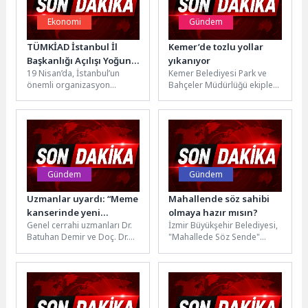
Ekonomi
Gündem
TÜMKİAD İstanbul İl
Kemer’de tozlu yollar
Başkanlığı Açılışı Yoğun
yıkanıyor
19 Nisan’da, İstanbul’un
Kemer Belediyesi Park ve
Katılımla Gerçekleşti
önemli organizasyon
Bahçeler Müdürlüğü ekipleri,
alanlarından Yahya Kemal
ilçe genelindeki çalışmalar
Beyatlı Kongre Merkezi’nde
nedeniyle tozlanan yolları
gerçekleştirilen TÜMKİAD
yıkayarak vatandaşların...
İstanbul İl...
Gündem
Gündem
Uzmanlar uyardı: “Meme
Mahallende söz sahibi
kanserinde yeni
olmaya hazır mısın?
Genel cerrahi uzmanları Dr.
İzmir Büyükşehir Belediyesi,
lezyonlar 6 ay içinde
Batuhan Demir ve Doç. Dr.
"Mahallede Söz Sende"
gelişebilir”
Özhan Çetindağ ile Radyoloji
programıyla İzmirlileri kent
Uzmanı Dr....
yönetimine doğrudan
katılmaya davet ediyor.
Odak...