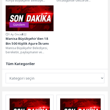
Konya Büyükşehir Belediye
öncülüğünde Gebze’de
Başkanı Uğur İbrahim Altay,
düzenlenen DUT-CitySync
birliğin Karaman’da düzenlenen...
çalıştayında vatandaşlar ve
uzmanlar ortak akılla kentin
mevcut...
Gündem
1 Ay Önce
22
Manisa Büyükşehir’den 18
Bin 500 Kişilik Aşure İkramı
Manisa Büyükşehir Belediyesi,
bereketin, paylaşmanın ve
dayanışmanın simgesi olan
Muharrem ayı dolayısıyla il
Tüm Kategoriler
genelinde aşure...