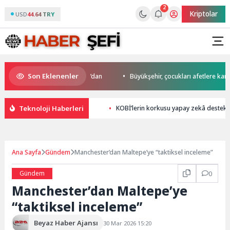
2
Kriptolar
USD
44.64 TRY
Son Eklenenler
’da start Başkan Büyükakın’dan
Büyükşehir, çocukları afetlere karşı bi
Teknoloji Haberleri
KOBİ’lerin korkusu yapay zekâ destekli 
Ana Sayfa
Gündem
Manchester’dan Maltepe’ye “taktiksel inceleme”
Gündem
0
Manchester’dan Maltepe’ye
“taktiksel inceleme”
Beyaz Haber Ajansı
30 Mar 2026 15:20