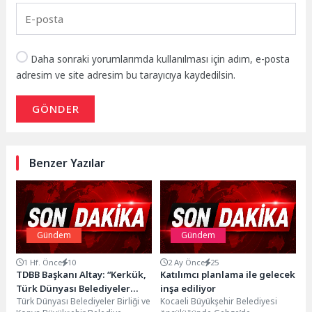
Daha sonraki yorumlarımda kullanılması için adım, e-posta
adresim ve site adresim bu tarayıcıya kaydedilsin.
GÖNDER
Benzer Yazılar
Gündem
Gündem
1 Hf. Önce
10
2 Ay Önce
25
TDBB Başkanı Altay: “Kerkük,
Katılımcı planlama ile gelecek
Türk Dünyası Belediyeler
inşa ediliyor
Türk Dünyası Belediyeler Birliği ve
Kocaeli Büyükşehir Belediyesi
Birliği’nin Resmi Üyesi Oldu”