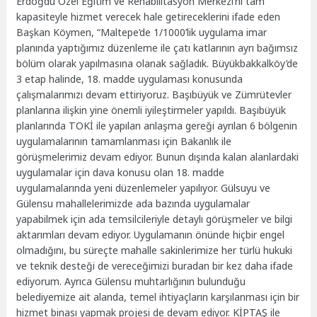
Erdoğdu Özel Eğitim ve Rehabilitasyon Merkezi’ni tam
kapasiteyle hizmet verecek hale getireceklerini ifade eden
Başkan Köymen, “Maltepe’de 1/1000’lik uygulama imar
planında yaptığımız düzenleme ile çatı katlarının ayrı bağımsız
bölüm olarak yapılmasına olanak sağladık. Büyükbakkalköy’de
3 etap halinde, 18. madde uygulaması konusunda
çalışmalarımızı devam ettiriyoruz. Başıbüyük ve Zümrütevler
planlarına ilişkin yine önemli iyileştirmeler yapıldı. Başıbüyük
planlarında TOKİ ile yapılan anlaşma gereği ayrılan 6 bölgenin
uygulamalarının tamamlanması için Bakanlık ile
görüşmelerimiz devam ediyor. Bunun dışında kalan alanlardaki
uygulamalar için dava konusu olan 18. madde
uygulamalarında yeni düzenlemeler yapılıyor. Gülsuyu ve
Gülensu mahallelerimizde ada bazında uygulamalar
yapabilmek için ada temsilcileriyle detaylı görüşmeler ve bilgi
aktarımları devam ediyor. Uygulamanın önünde hiçbir engel
olmadığını, bu süreçte mahalle sakinlerimize her türlü hukuki
ve teknik desteği de vereceğimizi buradan bir kez daha ifade
ediyorum. Ayrıca Gülensu muhtarlığının bulunduğu
belediyemize ait alanda, temel ihtiyaçların karşılanması için bir
hizmet binası yapmak projesi de devam ediyor. KİPTAŞ ile