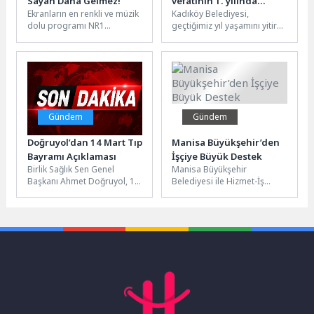
Sayan Daha Gelmez!
vefatının 1. yılında
Ekranların en renkli ve müzik
Kadıköy Belediyesi,
Kadıköy Belediyesi’nin
dolu programı NR1
geçtiğimiz yıl yaşamını yitiren
Caddebostan Kültür
Magazin, bu hafta da
Türk müziğinin usta
Merkezi’nde
bomba gibi bir bölümle...
ismi İlhan Şeşen anısına özel
düzenleyeceği etkinlikle
bir anma gecesi...
anılacak.
Gündem
Gündem
Doğruyol’dan 14 Mart Tıp
Manisa Büyükşehir’den
Bayramı Açıklaması
İşçiye Büyük Destek
Birlik Sağlık Sen Genel
Manisa Büyükşehir
Başkanı Ahmet Doğruyol, 14
Belediyesi ile Hizmet-İş
Mart Tıp Bayramı nedeniyle
Sendikası arasında, kadrolu
bir açıklama
işçileri kapsayan toplu iş
yayınladı.n“Bayram...
sözleşmesi imzalandı. Yeni...