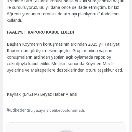
üzerinde tam tasarruf konusundaki hukuki süreçlerimizi başarı
ile sürdürüyoruz. Bu yıl daha önce de ifade etmiştim, bir kız
öğrenci yurdunun temelini de atmayı planlıyoruz” ifadelerini
kullandı.
FAALİYET RAPORU KABUL EDİLDİ
Başkan Köymen’in konuşmasının ardından 2025 yılı Faaliyet
Raporu’nun görüşülmesine geçildi. Gruplar adına yapılan
konuşmaların ardından yapılan açık oylamada rapor, oy
çokluğuyla kabul edildi. Meclisin sonunda Köymen Meclis
üyelerine ve Maltepelilere desteklerinden ötürü teşekkür etti.
Kaynak: (BYZHA) Beyaz Haber Ajansı
Etiketler :
Bu yazıya ait etiket bulunamadı.