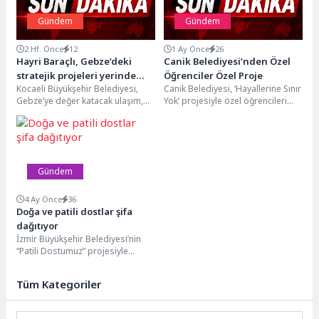
Gündem
Gündem
2 Hf. Önce
12
1 Ay Önce
26
Hayri Baraçlı, Gebze’deki
Canik Belediyesi’nden Özel
stratejik projeleri yerinde
Öğrenciler Özel Proje
Kocaeli Büyükşehir Belediyesi,
Canik Belediyesi, ‘Hayallerine Sınır
inceledi
Gebze’ye değer katacak ulaşım,
Yok’ projesiyle özel öğrencileri
üstyapı ve sosyal yaşam
sanat etkinlikleri ve bilimsel
projelerini aralıksız sürdürüyor.
gözlem aktiviteleriyle bir...
Kentin...
Gündem
4 Ay Önce
36
Doğa ve patili dostlar şifa
dağıtıyor
İzmir Büyükşehir Belediyesi’nin
“Patili Dostumuz” projesiyle
engelli çocuklar ve aileleri,
hayvanlar ve bitkilerle kurdukları
Tüm Kategoriler
bağ...