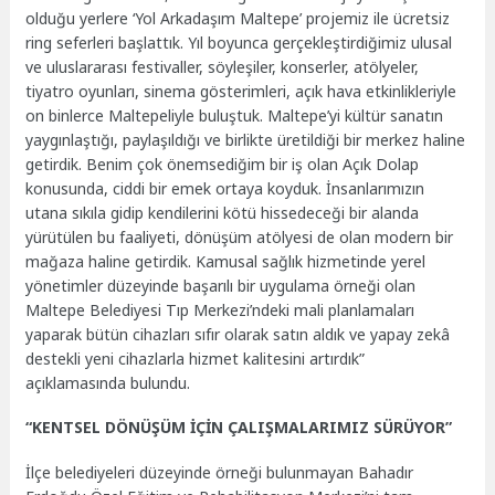
olduğu yerlere ‘Yol Arkadaşım Maltepe’ projemiz ile ücretsiz
ring seferleri başlattık. Yıl boyunca gerçekleştirdiğimiz ulusal
ve uluslararası festivaller, söyleşiler, konserler, atölyeler,
tiyatro oyunları, sinema gösterimleri, açık hava etkinlikleriyle
on binlerce Maltepeliyle buluştuk. Maltepe’yi kültür sanatın
yaygınlaştığı, paylaşıldığı ve birlikte üretildiği bir merkez haline
getirdik. Benim çok önemsediğim bir iş olan Açık Dolap
konusunda, ciddi bir emek ortaya koyduk. İnsanlarımızın
utana sıkıla gidip kendilerini kötü hissedeceği bir alanda
yürütülen bu faaliyeti, dönüşüm atölyesi de olan modern bir
mağaza haline getirdik. Kamusal sağlık hizmetinde yerel
yönetimler düzeyinde başarılı bir uygulama örneği olan
Maltepe Belediyesi Tıp Merkezi’ndeki mali planlamaları
yaparak bütün cihazları sıfır olarak satın aldık ve yapay zekâ
destekli yeni cihazlarla hizmet kalitesini artırdık”
açıklamasında bulundu.
“KENTSEL DÖNÜŞÜM İÇİN ÇALIŞMALARIMIZ SÜRÜYOR”
İlçe belediyeleri düzeyinde örneği bulunmayan Bahadır