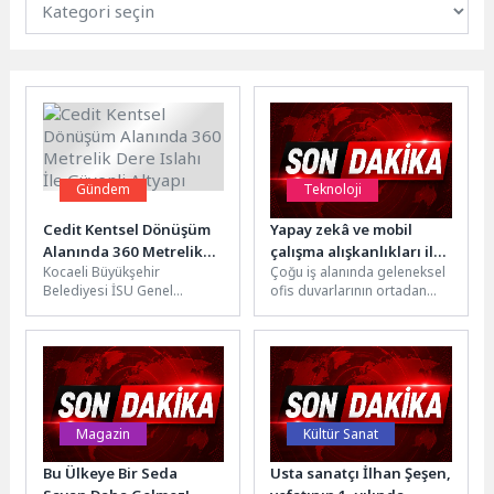
Gündem
Teknoloji
Cedit Kentsel Dönüşüm
Yapay zekâ ve mobil
Alanında 360 Metrelik
çalışma alışkanlıkları ile
Kocaeli Büyükşehir
Çoğu iş alanında geleneksel
Dere Islahı İle Güvenli
her yer dijital ofise
Belediyesi İSU Genel
ofis duvarlarının ortadan
Altyapı
dönüşüyor
Müdürlüğü, İzmit ilçesi Cedit
kalktığı günümüzde, iş
Mahallesi Kentsel Dönüşüm
profesyonellerinin ve içerik
Alanı’nda yürütülen
üreticilerinin en...
çalışmalar...
Magazin
Kültür Sanat
Bu Ülkeye Bir Seda
Usta sanatçı İlhan Şeşen,