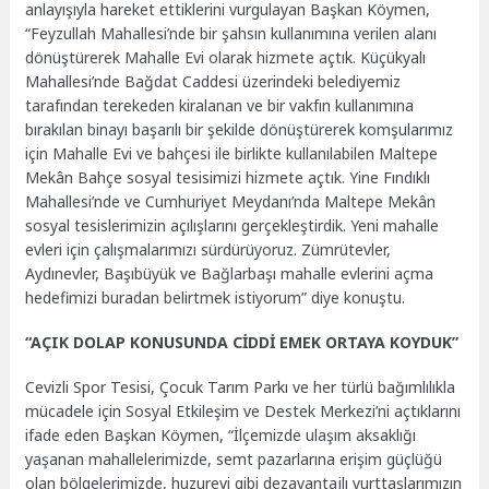
anlayışıyla hareket ettiklerini vurgulayan Başkan Köymen,
“Feyzullah Mahallesi’nde bir şahsın kullanımına verilen alanı
dönüştürerek Mahalle Evi olarak hizmete açtık. Küçükyalı
Mahallesi’nde Bağdat Caddesi üzerindeki belediyemiz
tarafından terekeden kiralanan ve bir vakfın kullanımına
bırakılan binayı başarılı bir şekilde dönüştürerek komşularımız
için Mahalle Evi ve bahçesi ile birlikte kullanılabilen Maltepe
Mekân Bahçe sosyal tesisimizi hizmete açtık. Yine Fındıklı
Mahallesi’nde ve Cumhuriyet Meydanı’nda Maltepe Mekân
sosyal tesislerimizin açılışlarını gerçekleştirdik. Yeni mahalle
evleri için çalışmalarımızı sürdürüyoruz. Zümrütevler,
Aydınevler, Başıbüyük ve Bağlarbaşı mahalle evlerini açma
hedefimizi buradan belirtmek istiyorum” diye konuştu.
“AÇIK DOLAP KONUSUNDA CİDDİ EMEK ORTAYA KOYDUK”
Cevizli Spor Tesisi, Çocuk Tarım Parkı ve her türlü bağımlılıkla
mücadele için Sosyal Etkileşim ve Destek Merkezi’ni açtıklarını
ifade eden Başkan Köymen, “İlçemizde ulaşım aksaklığı
yaşanan mahallelerimizde, semt pazarlarına erişim güçlüğü
olan bölgelerimizde, huzurevi gibi dezavantajlı yurttaşlarımızın