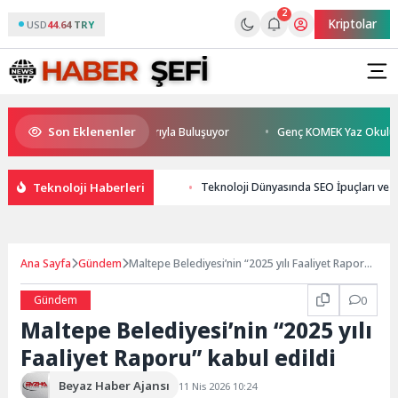
2
Kriptolar
USD
44.64 TRY
Son Eklenenler
n Sönmez TESAK’ta Okurlarıyla Buluşuyor
Genç KOMEK Yaz Okulu Öğrenc
Teknoloji Haberleri
Teknoloji Dünyasında SEO İpuçları ve 
Ana Sayfa
Gündem
Maltepe Belediyesi’nin “2025 yılı Faaliyet Raporu”
kabul edildi
Gündem
0
Maltepe Belediyesi’nin “2025 yılı
Faaliyet Raporu” kabul edildi
Beyaz Haber Ajansı
11 Nis 2026 10:24