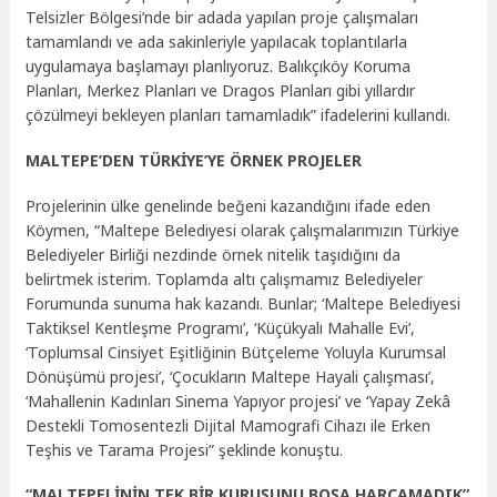
Telsizler Bölgesi’nde bir adada yapılan proje çalışmaları
tamamlandı ve ada sakinleriyle yapılacak toplantılarla
uygulamaya başlamayı planlıyoruz. Balıkçıköy Koruma
Planları, Merkez Planları ve Dragos Planları gibi yıllardır
çözülmeyi bekleyen planları tamamladık” ifadelerini kullandı.
MALTEPE’DEN TÜRKİYE’YE ÖRNEK PROJELER
Projelerinin ülke genelinde beğeni kazandığını ifade eden
Köymen, “Maltepe Belediyesi olarak çalışmalarımızın Türkiye
Belediyeler Birliği nezdinde örnek nitelik taşıdığını da
belirtmek isterim. Toplamda altı çalışmamız Belediyeler
Forumunda sunuma hak kazandı. Bunlar; ‘Maltepe Belediyesi
Taktiksel Kentleşme Programı’, ‘Küçükyalı Mahalle Evi’,
‘Toplumsal Cinsiyet Eşitliğinin Bütçeleme Yoluyla Kurumsal
Dönüşümü projesi’, ‘Çocukların Maltepe Hayali çalışması’,
‘Mahallenin Kadınları Sinema Yapıyor projesi’ ve ‘Yapay Zekâ
Destekli Tomosentezli Dijital Mamografi Cihazı ile Erken
Teşhis ve Tarama Projesi” şeklinde konuştu.
“MALTEPELİNİN TEK BİR KURUŞUNU BOŞA HARCAMADIK”