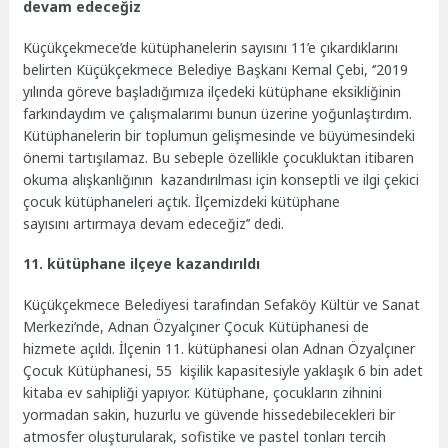
devam edeceğiz
Küçükçekmece’de kütüphanelerin sayısını 11’e çıkardıklarını
belirten Küçükçekmece Belediye Başkanı Kemal Çebi, ‘’2019
yılında göreve başladığımıza ilçedeki kütüphane eksikliğinin
farkındaydım ve çalışmalarımı bunun üzerine yoğunlaştırdım.
Kütüphanelerin bir toplumun gelişmesinde ve büyümesindeki
önemi tartışılamaz. Bu sebeple özellikle çocukluktan itibaren
okuma alışkanlığının kazandırılması için konseptli ve ilgi çekici
çocuk kütüphaneleri açtık. İlçemizdeki kütüphane
sayısını artırmaya devam edeceğiz’’ dedi.
11. kütüphane ilçeye kazandırıldı
Küçükçekmece Belediyesi tarafından Sefaköy Kültür ve Sanat
Merkezi’nde, Adnan Özyalçıner Çocuk Kütüphanesi de
hizmete açıldı. İlçenin 11. kütüphanesi olan Adnan Özyalçıner
Çocuk Kütüphanesi, 55 kişilik kapasitesiyle yaklaşık 6 bin adet
kitaba ev sahipliği yapıyor. Kütüphane, çocukların zihnini
yormadan sakin, huzurlu ve güvende hissedebilecekleri bir
atmosfer oluşturularak, sofistike ve pastel tonları tercih