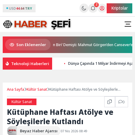
2
Kriptolar
USD
44.64 TRY
Son Eklenenler
üvenebileceğim Üç İnsandan Biri’ Demişti: Mahmut Görgen’den Cansever’e Du
Teknoloji Haberleri
Dünya Çapında 1 Milyar İndirmeyi Aşan
Ana Sayfa
Kültür Sanat
Kütüphane Haftası Atölye ve Söyleşilerle
Kutlandı
Kültür Sanat
0
Kütüphane Haftası Atölye ve
Söyleşilerle Kutlandı
Beyaz Haber Ajansı
07 Nis 2026 08:49