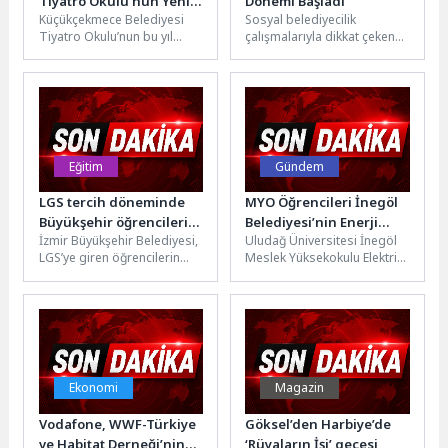
Tiyatro Okulu’nun Yeni
Dönemi Başladı
Küçükçekmece Belediyesi
Sosyal belediyecilik
Mezunlarından Dünya
Tiyatro Okulu’nun bu yıl
çalışmalarıyla dikkat çeken
Prömiyeri: “İnsanüstü”
mezun ettiği 17 öğrencisi
Torbalı Belediyesi, vatandaş
yedi aylık yoğun eğitimin
odaklı hizmetlerine bir
ardından...
yenisini daha ekledi. Uygun...
Eğitim
Gündem
LGS tercih döneminde
MYO Öğrencileri İnegöl
Büyükşehir öğrencilerin
Belediyesi’nin Enerji
İzmir Büyükşehir Belediyesi,
Uludağ Üniversitesi İnegöl
yanında
Üssünü Yerinde İnceledi
LGS’ye giren öğrencilerin
Meslek Yüksekokulu Elektrik
doğru tercih yapabilmesi
Enerjisi Üretim, İletim ve
için ücretsiz rehberlik
Dağıtım Bölümü öğrencileri,
desteği sağlayacak. Sınav...
İnegöl Belediyesi...
Ekonomi
Magazin
Vodafone, WWF-Türkiye
Göksel’den Harbiye’de
ve Habitat Derneği’nin
‘Rüyaların İşi’ gecesi