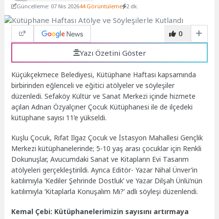
Güncelleme: 07 Nis 2026
44 Görüntüleme
2 dk.
0
Yazı Özetini Göster
Küçükçekmece Belediyesi, Kütüphane Haftası kapsamında
birbirinden eğlenceli ve eğitici atölyeler ve söyleşiler
düzenledi. Sefaköy Kültür ve Sanat Merkezi içinde hizmete
açılan Adnan Özyalçıner Çocuk Kütüphanesi ile de ilçedeki
kütüphane sayısı 11’e yükseldi.
Kuşlu Çocuk, Rıfat Ilgaz Çocuk ve İstasyon Mahallesi Gençlik
Merkezi kütüphanelerinde; 5-10 yaş arası çocuklar için Renkli
Dokunuşlar, Avucumdaki Sanat ve Kitapların Evi Tasarım
atölyeleri gerçekleştirildi. Ayrıca Editör- Yazar Nihal Ünver’in
katılımıyla ‘Kediler Şehrinde Dostluk’ ve Yazar Dilşah Ünlü’nün
katılımıyla ‘Kitaplarla Konuşalım Mı?’ adlı söyleşi düzenlendi.
Kemal Çebi: Kütüphanelerimizin sayısını artırmaya