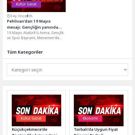
Kültür Sanat
3 Ay Önce
35
Pehlivan’dan 19 Mayıs
mesajı: Gençliğin yanında
19 Mayıs Atatürk'ü Anma, Gençlik
olmak, geleceğe sahip
ve Spor Bayramı, Menemen'de
çıkmaktır
gençlerin, öğrencilerin ve
vatandaşların katılımıyla
Tüm Kategoriler
kutlandı....
Kültür Sanat
Ekonomi
Küçükçekmece’de
Torbalı’da Uygun Fiyat