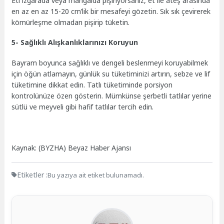
Eti ızgarada veya mangalda pişiriyorsanız, et ile ateş arasında
en az en az 15-20 cm’lik bir mesafeyi gözetin. Sık sık çevirerek
kömürleşme olmadan pişirip tüketin.
5- Sağlıklı Alışkanlıklarınızı Koruyun
Bayram boyunca sağlıklı ve dengeli beslenmeyi koruyabilmek
için öğün atlamayın, günlük su tüketiminizi artırın, sebze ve lif
tüketimine dikkat edin. Tatlı tüketiminde porsiyon
kontrolünüze özen gösterin. Mümkünse şerbetli tatlılar yerine
sütlü ve meyveli gibi hafif tatlılar tercih edin.
Kaynak: (BYZHA) Beyaz Haber Ajansı
Etiketler :
Bu yazıya ait etiket bulunamadı.