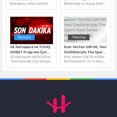
Belediyesi, istilacı türlerle
Müdürlüğü ve Yeşilay İzmir
mücadele, sürdürülebilir
Şubesi iş birliğinde
balıkçılığı destekleme ve
düzenlenen Sağlıklı Yaşam
farkındalık oluşturma
Ligi...
amacıyla Aslan Balığı...
Ekonomi
Teknoloji
GE Aerospace ve TUSAŞ
Acer Veriton GN100, Yeni
HÜRJET Programı İçin
Özellikleriyle The Spark
GE Aerospace (NYSE:GE) ve
Acer, Veriton GN100 AI Mini
F404 Motorları
Hack Series – New York’a
Türk Havacılık Uzay Sanayii
Workstation’ın 10–12 Nisan
Anlaşmasını Duyurdu
Güç Katıyor
(TUSAŞ) bugün, HÜRJET
2026’da gerçekleşecek olan
uçaklarına güç vermek
ve NVIDIA tarafından
üzere...
sunulan The Spark...