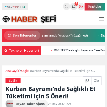
2
Kriptolar
USD
44.64 TRY
Son Eklenenler
Anne Şehir yaz akşamlarında “Arabesk” rüzgârı esti
Didim Be
Teknoloji Haberleri
DIGIFEST’te ilk gün heyecanı Cam Piram
Ana Sayfa
Sağlık
Kurban Bayramı’nda Sağlıklı Et Tüketimi için 5
Öneri!
Sağlık
0
Kurban Bayramı’nda Sağlıklı Et
Tüketimi için 5 Öneri!
Beyaz Haber Ajansı
22 May 2026 10:29