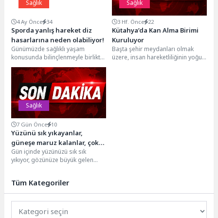
Sağlık
Sağlık
4 Ay Önce
34
3 Hf. Önce
22
Sporda yanlış hareket diz
Kütahya’da Kan Alma Birimi
hasarlarına neden olabiliyor!
Kuruluyor
Günümüzde sağlıklı yaşam
Başta şehir meydanları olmak
konusunda bilinçlenmeyle birlikte
üzere, insan hareketliliğinin yoğun
spor yapan bireylerin sayısı her
olduğu noktalarda
geçen gün artıyor. Düzenli...
konumlandırdığı kan alma
birimleriyle kan...
Sağlık
7 Gün Önce
10
Yüzünü sık yıkayanlar,
güneşe maruz kalanlar, çok
Gün içinde yüzünüzü sık sık
terleyenler dikkat!
yıkıyor, gözünüze büyük gelen
sivilcelerinizi sıkıyor, telefon
ekranınızı silmeyi hiç...
Tüm Kategoriler