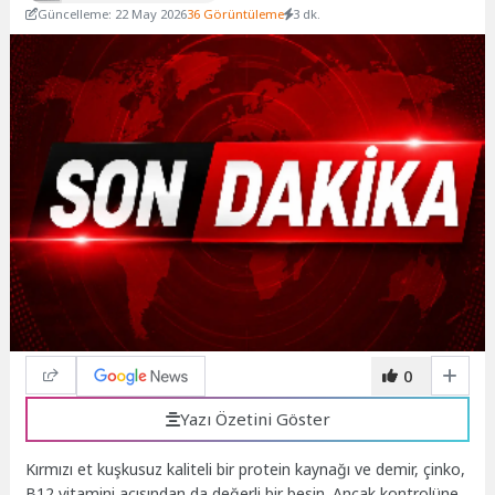
Güncelleme: 22 May 2026
36 Görüntüleme
3 dk.
0
Yazı Özetini Göster
Kırmızı et kuşkusuz kaliteli bir protein kaynağı ve demir, çinko,
B12 vitamini açısından da değerli bir besin. Ancak kontrolüne