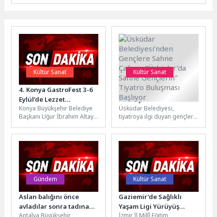
Kültür Sanat
Kültür Sanat
4. Konya GastroFest 3-6
Üsküdar
Eylül’de Lezzet
Belediyesi’nden
Konya Büyükşehir Belediye
Üsküdar Belediyesi,
Tutkunlarını Ağırlayacak
Gençlere Sahne Çağrısı:
Başkanı Uğur İbrahim Altay,
tiyatroya ilgi duyan gençleri
“Üsküdar’da Sahne
bu yıl dördüncüsünü
sahneyle buluşturacak
Gençlerin” Tiyatro
düzenleyecekleri Konya
anlamlı bir projeyi hayata
Buluşması Başlıyor
Gastronomi Festivali
geçiriyor. “Üsküdar’da
kapsamında...
Sahne...
Gündem
Kültür Sanat
Aslan balığını önce
Gaziemir’de Sağlıklı
avladılar sonra tadına
Yaşam Ligi Yürüyüş
Antalya Büyükşehir
İzmir İl Millî Eğitim
baktılar
Etkinliği Gerçekleştirildi