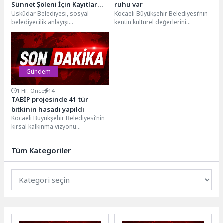
Sünnet Şöleni İçin Kayıtlar
ruhu var
Üsküdar Belediyesi, sosyal
Kocaeli Büyükşehir Belediyesi’nin
Başladı
belediyecilik anlayışı
kentin kültürel değerlerini
doğrultusunda ihtiyaç sahibi
tanıtmak amacıyla hizmete
ailelerin çocuklarına yönelik
sunduğu “Kocaeli Hatıra
düzenleyeceği 2026 Sünnet
Mağazası”, Kurban Bayramı...
Şöleni...
Gündem
1 Hf. Önce
14
TABİP projesinde 41 tür
bitkinin hasadı yapıldı
Kocaeli Büyükşehir Belediyesi’nin
kırsal kalkınma vizyonu
doğrultusunda hayata geçirdiği
Tıbbi ve Aromatik Bitki
Tüm Kategoriler
Yetiştiriciliği Projesi...