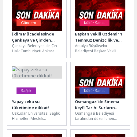
Gündem
Kültür Sanat
İklim Mücadelesinde
Başkan Vekili Özdemir 1
Çankaya ve Çin’den
Temmuz Denizcilik ve
Çankaya Belediyesi ile Çin
Antalya Büyükşehir
Ortak Adım
Kabotaj Bayramı’nı
Halk Cumhuriyeti Ankara
Belediyesi Başkan Vekili
kutladı
Büyükelçiliği arasında iklim
Büşra Özdemir, Büyükşehir
değişikliği ve geri dönüşüm
Belediyesi Deniz ve Kıyı
alanında...
Yönetimi Şube
Müdürlüğü’nü...
Sağlık
Kültür Sanat
Yapay zeka su
Osmangazi’de Sinema
tüketimine dikkat!
Keyfi Tarihi Surların
Üsküdar Üniversitesi Sağlık
Osmangazi Belediyesi
Gölgesinde Yaşandı
Hizmetleri Meslek
tarafından düzenlenen
Yüksekokulu (SHMYO) Sağlık
“Osmangazi’de Yaz Film
Bilimleri Enstitüsü Müdür
Gösterimleri” etkinliği
Yardımcısı Dr. Öğr. Üyesi...
kapsamında tarihi surlar, bu