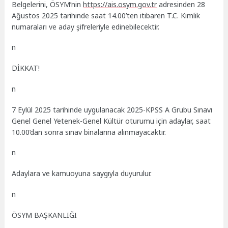
Belgelerini, ÖSYM’nin
https://ais.osym.gov.tr
adresinden 28
Ağustos 2025 tarihinde saat 14.00’ten itibaren T.C. Kimlik
numaraları ve aday şifreleriyle edinebilecektir.
n
DİKKAT!
n
7 Eylül 2025 tarihinde uygulanacak 2025-KPSS A Grubu Sınavı
Genel Genel Yetenek-Genel Kültür oturumu için adaylar, saat
10.00’dan sonra sınav binalarına alınmayacaktır.
n
Adaylara ve kamuoyuna saygıyla duyurulur.
n
ÖSYM BAŞKANLIĞI