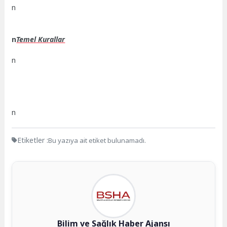
n
n
Temel Kurallar
n
n
Etiketler :
Bu yazıya ait etiket bulunamadı.
Bilim ve Sağlık Haber Ajansı