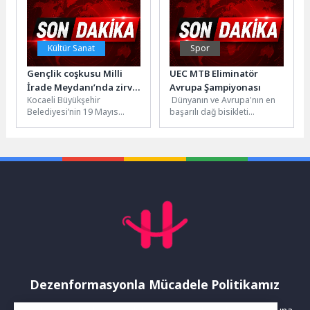
kez Osmangazilileri...
Kültür Sanat
Spor
Gençlik coşkusu Milli
UEC MTB Eliminatör
İrade Meydanı’nda zirve
Avrupa Şampiyonası
Kocaeli Büyükşehir
Dünyanın ve Avrupa'nın en
yaptı
Belediyesi’nin 19 Mayıs
başarılı dağ bisikleti
Atatürk’ü Anma, Gençlik ve
sporcuları, 7 Haziran 2026
Spor Bayramı kapsamında
Pazar günü Sakarya'da
İzmit Milli İrade...
gerçekleştirilecek...
Dezenformasyonla Mücadele Politikamız