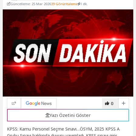
Güncelleme: 25 Mar 2026
39 Görüntüleme
1 dk.
0
Yazı Özetini Göster
KPSS: Kamu Personel Seçme Sınavı…
ÖSYM, 2025 KPSS A
Grubu Sınavı hakkında duyuru yayımladı. KPSS sınavı giriş