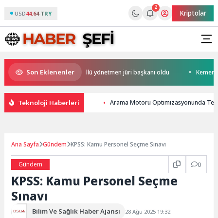
2
Kriptolar
USD
44.64 TRY
Son Eklenenler
Altın Portakal ödüllü yönetmen jüri başkanı oldu
Kemer Beledi
Teknoloji Haberleri
Arama Motoru Optimizasyonunda Tekn
Ana Sayfa
Gündem
KPSS: Kamu Personel Seçme Sınavı
Gündem
0
KPSS: Kamu Personel Seçme
Sınavı
Bilim Ve Sağlık Haber Ajansı
28 Ağu 2025 19:32