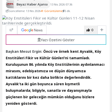
Beyaz Haber Ajansı
13 Nis 2026 07:36
Güncelleme: 13 Nis 2026
41 Görüntüleme
5 dk.
0
Yazı Özetini Göster
Başkan Mesut Ergin:
Öncü ve örnek kent Ayvalık, Köy
Enstitüleri Fikir ve Kültür Günleri’ni tamamladı.
Kuruluşunun 86. yılında Köy Enstitülerinin aydınlanmacı
mirasını, edebiyatımıza ve düşün dünyamıza
kattıklarını bir kez daha birlikte değerlendirdik.
Ayvalık’ta iki gün boyunca süren kıymetli
buluşmalarda; bilgiyle, sanatla ve dayanışmayla
güçlenen bir geleceğin mümkün olduğunu bizlere
yeniden gösterdi.