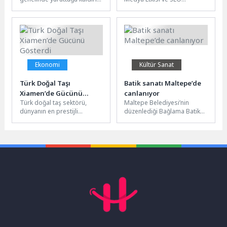
çalışmalarıyla yaya ulaşımını
Stratejileri Sosyal medya
daha güvenli ve konforlu
platformları günümüzde
hale getirmeye...
dijital dünyanın
vazgeçilmez...
Ekonomi
Kültür Sanat
Türk Doğal Taşı
Batik sanatı Maltepe’de
Xiamen’de Gücünü
canlanıyor
Türk doğal taş sektörü,
Maltepe Belediyesi’nin
Gösterdi
dünyanın en prestijli
düzenlediği Bağlama Batik
buluşma noktalarından biri
Atölyesi, vatandaşları
olan 26. Çin Xiamen
geleneksel el sanatlarıyla
Uluslararası...
buluşturuyor. Katılımcılar,
uygulamalı eğitimlerle
kendi...