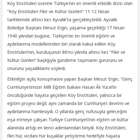
Köy Enstitüleri üzerine Türkiye’nin en önemli etkinlik dizisi olan
“Köy Enstitüleri Fikir ve Kültür Günleri” 11-12 Nisan
tarihlerinde altıncı kez Ayvalık’ta gerçekleştirildi. Ayvalık
Belediye Başkanı Mesut Ergin,
yaşama geçirildiği 17 Nisan
1940 yılından bugüne, Türkiye’nin en önemli eğitim ve
aydınlanma modellerinden biri olarak kabul edilen Köy
Enstitüleri’nin, kuruluşunun 86’ncı yılında altıncı kez “Fikir ve
Kültür Günleri” başlığıyla gündeme taşımanın gururunu ve
onurunu yaşadıklarını söyledi.
Etkinliğin açılış konuşmasını yapan Başkan Mesut Ergin, “Genç
Cumhuriyetimizin Milli Eğitim Bakanı Hasan Âli Yücel’in
öncülüğünde hayata geçirilen Köy Enstitüleri, yalnızca bir
eğitim projesi değil; aynı zamanda bir Cumhuriyet devrimi ve
aydınlanma hamlesiydi. O yıllarda genç nüfusuyla geleceğini
inşa etmeye çalışan Türkiye Cumhuriyeti’nin eğitim ve kültür
alanında attığı en ilerici adımlarından biriydi. Köy Enstitüleri,
fikri hür, vicdanı hür kuşaklar yetiştirme hedefiyle hayata