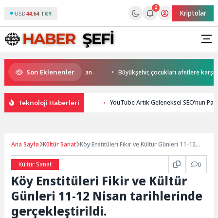
2
Kriptolar
USD
44.64 TRY
Son Eklenenler
a start Başkan Büyükakın’dan
Büyükşehir, çocukları afetlere karşı bilin
Teknoloji Haberleri
YouTube Artık Geleneksel SEO’nun Parç
Ana Sayfa
Kültür Sanat
Köy Enstitüleri Fikir ve Kültür Günleri 11-12
Nisan tarihlerinde gerçekleştirildi.
Kültür Sanat
0
Köy Enstitüleri Fikir ve Kültür
Günleri 11-12 Nisan tarihlerinde
gerçekleştirildi.