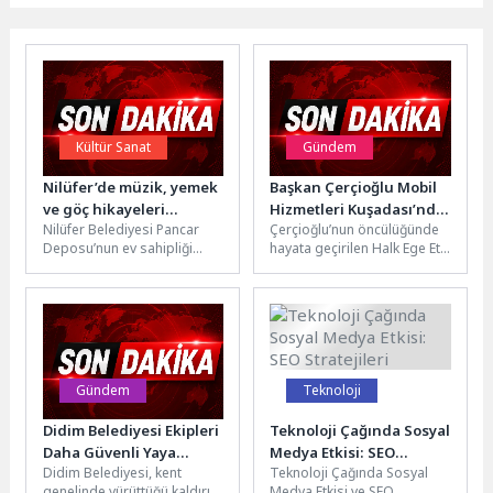
Kültür Sanat
Gündem
Nilüfer’de müzik, yemek
Başkan Çerçioğlu Mobil
ve göç hikayeleri
Hizmetleri Kuşadası’nda
Nilüfer Belediyesi Pancar
Çerçioğlu’nun öncülüğünde
harmanlandı
Vatandaşlarla
Deposu’nun ev sahipliği
hayata geçirilen Halk Ege Et
Buluşturdu
yaptığı
projesi, mobil satış aracı ile
“Gastroetnomüzikolojik
Aydın’ın dört bir...
Kaynatmalar” etkinliğinde,
yemeğin sosyolojisi ve göç
hikayeleri...
Gündem
Teknoloji
Didim Belediyesi Ekipleri
Teknoloji Çağında Sosyal
Daha Güvenli Yaya
Medya Etkisi: SEO
Didim Belediyesi, kent
Teknoloji Çağında Sosyal
Ulaşımı İçin Sahada
Stratejileri
genelinde yürüttüğü kaldırım
Medya Etkisi ve SEO