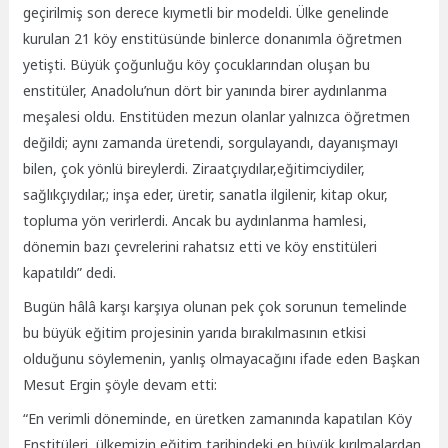
geçirilmiş son derece kıymetli bir modeldi. Ülke genelinde
kurulan 21 köy enstitüsünde binlerce donanımla öğretmen
yetişti. Büyük çoğunluğu köy çocuklarından oluşan bu
enstitüler, Anadolu’nun dört bir yanında birer aydınlanma
meşalesi oldu. Enstitüden mezun olanlar yalnızca öğretmen
değildi; aynı zamanda üretendi, sorgulayandı, dayanışmayı
bilen, çok yönlü bireylerdi. Ziraatçıydılar,eğitimciydiler,
sağlıkçıydılar,; inşa eder, üretir, sanatla ilgilenir, kitap okur,
topluma yön verirlerdi. Ancak bu aydınlanma hamlesi,
dönemin bazı çevrelerini rahatsız etti ve köy enstitüleri
kapatıldı” dedi.
Bugün hâlâ karşı karşıya olunan pek çok sorunun temelinde
bu büyük eğitim projesinin yarıda bırakılmasının etkisi
olduğunu söylemenin, yanlış olmayacağını ifade eden Başkan
Mesut Ergin şöyle devam etti:
“En verimli döneminde, en üretken zamanında kapatılan Köy
Enstitüleri, ülkemizin eğitim tarihindeki en büyük kırılmalardan