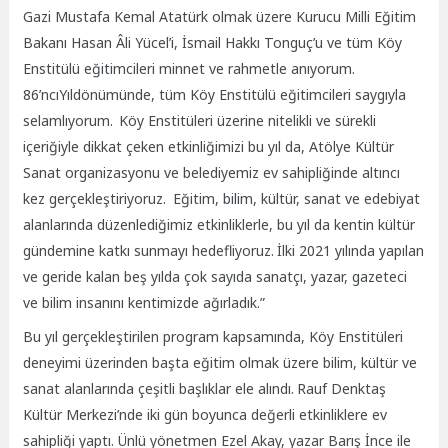
Gazi Mustafa Kemal Atatürk olmak üzere Kurucu Milli Eğitim
Bakanı Hasan Âli Yücel’i, İsmail Hakkı Tonguç’u ve tüm Köy
Enstitülü eğitimcileri minnet ve rahmetle anıyorum.
86’ncıYıldönümünde, tüm Köy Enstitülü eğitimcileri saygıyla
selamlıyorum.
Köy Enstitüleri üzerine nitelikli ve sürekli
içeriğiyle dikkat çeken etkinliğimizi bu yıl da, Atölye Kültür
Sanat organizasyonu ve belediyemiz ev sahipliğinde altıncı
kez gerçekleştiriyoruz.
Eğitim, bilim, kültür, sanat ve edebiyat
alanlarında düzenlediğimiz etkinliklerle, bu yıl da kentin kültür
gündemine katkı sunmayı hedefliyoruz.
İlki 2021 yılında yapılan
ve geride kalan beş yılda çok sayıda sanatçı, yazar, gazeteci
ve bilim insanını kentimizde ağırladık.”
Bu yıl gerçekleştirilen program kapsamında, Köy Enstitüleri
deneyimi üzerinden başta eğitim olmak üzere bilim, kültür ve
sanat alanlarında çeşitli başlıklar ele alındı.
Rauf Denktaş
Kültür Merkezi’nde iki gün boyunca değerli etkinliklere ev
sahipliği yaptı. Ünlü yönetmen Ezel Akay, yazar Barış İnce ile