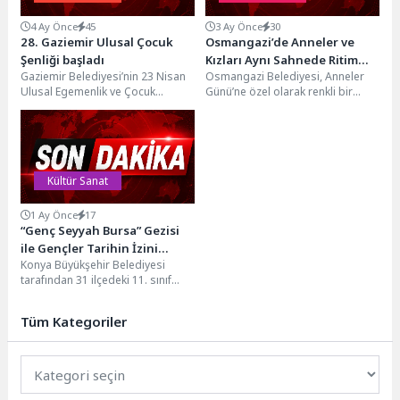
4 Ay Önce
45
3 Ay Önce
30
28. Gaziemir Ulusal Çocuk
Osmangazi’de Anneler ve
Şenliği başladı
Kızları Aynı Sahnede Ritim
Gaziemir Belediyesi’nin 23 Nisan
Osmangazi Belediyesi, Anneler
Tuttu
Ulusal Egemenlik ve Çocuk
Günü’ne özel olarak renkli bir
Bayramı kutlamaları kapsamında
etkinliğe imza attı. Anneler ve
düzenlediği 28. Gaziemir Ulusal...
kızların da...
Kültür Sanat
1 Ay Önce
17
“Genç Seyyah Bursa” Gezisi
ile Gençler Tarihin İzini
Konya Büyükşehir Belediyesi
Sürüyor
tarafından 31 ilçedeki 11. sınıf
öğrencilerinin tarih, medeniyet ve
kültür bilincini artırmak...
Tüm Kategoriler