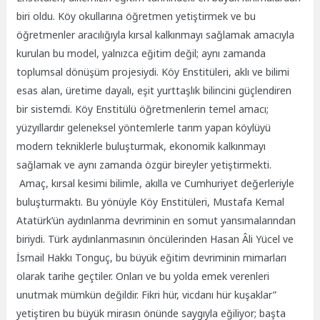
biri oldu. Köy okullarına öğretmen yetiştirmek ve bu
öğretmenler aracılığıyla kırsal kalkınmayı sağlamak amacıyla
kurulan bu model, yalnızca eğitim değil; aynı zamanda
toplumsal dönüşüm projesiydi. Köy Enstitüleri, aklı ve bilimi
esas alan, üretime dayalı, eşit yurttaşlık bilincini güçlendiren
bir sistemdi. Köy Enstitülü öğretmenlerin temel amacı;
yüzyıllardır geleneksel yöntemlerle tarım yapan köylüyü
modern tekniklerle buluşturmak, ekonomik kalkınmayı
sağlamak ve aynı zamanda özgür bireyler yetiştirmekti.
Amaç, kırsal kesimi bilimle, akılla ve Cumhuriyet değerleriyle
buluşturmaktı. Bu yönüyle Köy Enstitüleri, Mustafa Kemal
Atatürk’ün aydınlanma devriminin en somut yansımalarından
biriydi. Türk aydınlanmasının öncülerinden Hasan Âli Yücel ve
İsmail Hakkı Tonguç, bu büyük eğitim devriminin mimarları
olarak tarihe geçtiler. Onları ve bu yolda emek verenleri
unutmak mümkün değildir. Fikri hür, vicdanı hür kuşaklar”
yetiştiren bu büyük mirasın önünde saygıyla eğiliyor; başta