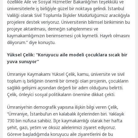
özellikle Aile ve Sosyal Hizmetler Bakanlığı’nın teşekkülü ve
üniversitelerle iş birliğiyle güzel bir noktaya gelindi. İstanbul
Valiliği olarak Sivil Toplumla İlişkiler Müdürlüğümüz aracılığıyla
projelere destek veriyoruz. Üniversitenin bilimsel birikiminin bu
projeye aktarılması, derneğin sahiplenmesi ve
kaymakamlığımızın benimsemesi çok kıymetli. Hayırlı olmasını
diliyorum.” diye konuştu.
Yüksel Çelik: “Koruyucu aile modeli çocuklara sıcak bir
yuva sunuyor”
Ümraniye Kaymakamı Yüksel Çelik, kamu, üniversite ve sivil
toplum iş birliğinin önemli bir örneği olan projenin, çocukların
sağlıklı gelişimi açısından değerli bir adım olduğunu belirtti.
Çelik, önleyici sosyal politikaların önemine dikkat çekti.
Ümraniye’nin demografik yapısına ilişkin bilgi veren Çelik,
“Ümraniye, İstanbul’un en kalabalık ilçelerinden biri. Yaklaşık
730 bin nüfusa sahibiz. İlçe kaymakamlığı olarak her hafta
şehit, gazi, yetim ve öksüz ailelerimizi ziyaret ediyoruz.
Göreve başladığımda koruyucu aile ziyaretlerini de bu