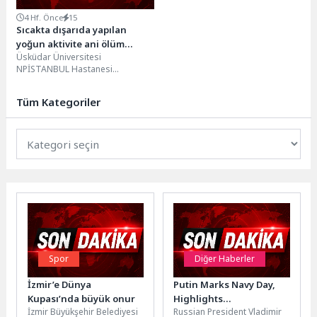
4 Hf. Önce
15
Sıcakta dışarıda yapılan
yoğun aktivite ani ölüm
Üsküdar Üniversitesi
riskini artırabiliyor!
NPİSTANBUL Hastanesi
Kardiyoloji Uzmanı Prof. Dr.
Mehmet Baltalı, artan sıcak hava
Tüm Kategoriler
dalgalarının kalp...
Spor
Diğer Haberler
İzmir’e Dünya
Putin Marks Navy Day,
Kupası’nda büyük onur
Highlights
İzmir Büyükşehir Belediyesi
Russian President Vladimir
Strengthening of