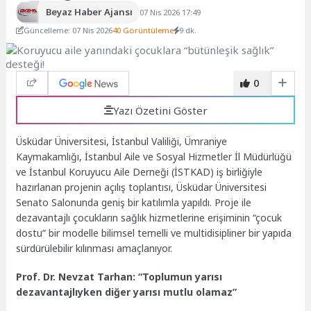
Beyaz Haber Ajansı
07 Nis 2026 17:49
Güncelleme: 07 Nis 2026
40 Görüntüleme
9 dk.
0
Yazı Özetini Göster
Üsküdar Üniversitesi, İstanbul Valiliği, Ümraniye
Kaymakamlığı, İstanbul Aile ve Sosyal Hizmetler İl Müdürlüğü
ve İstanbul Koruyucu Aile Derneği (İSTKAD) iş birliğiyle
hazırlanan projenin açılış toplantısı, Üsküdar Üniversitesi
Senato Salonunda geniş bir katılımla yapıldı. Proje ile
dezavantajlı çocukların sağlık hizmetlerine erişiminin “çocuk
dostu” bir modelle bilimsel temelli ve multidisipliner bir yapıda
sürdürülebilir kılınması amaçlanıyor.
Prof. Dr. Nevzat Tarhan: “Toplumun yarısı
dezavantajlıyken diğer yarısı mutlu olamaz”