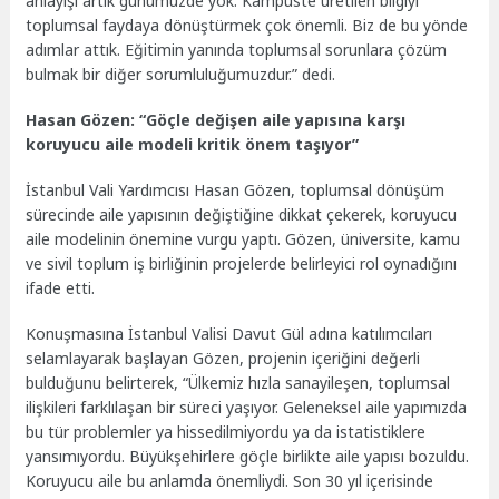
anlayışı artık günümüzde yok. Kampüste üretilen bilgiyi
toplumsal faydaya dönüştürmek çok önemli. Biz de bu yönde
adımlar attık. Eğitimin yanında toplumsal sorunlara çözüm
bulmak bir diğer sorumluluğumuzdur.” dedi.
Hasan Gözen: “Göçle değişen aile yapısına karşı
koruyucu aile modeli kritik önem taşıyor”
İstanbul Vali Yardımcısı Hasan Gözen, toplumsal dönüşüm
sürecinde aile yapısının değiştiğine dikkat çekerek, koruyucu
aile modelinin önemine vurgu yaptı. Gözen, üniversite, kamu
ve sivil toplum iş birliğinin projelerde belirleyici rol oynadığını
ifade etti.
Konuşmasına İstanbul Valisi Davut Gül adına katılımcıları
selamlayarak başlayan Gözen, projenin içeriğini değerli
bulduğunu belirterek, “Ülkemiz hızla sanayileşen, toplumsal
ilişkileri farklılaşan bir süreci yaşıyor. Geleneksel aile yapımızda
bu tür problemler ya hissedilmiyordu ya da istatistiklere
yansımıyordu. Büyükşehirlere göçle birlikte aile yapısı bozuldu.
Koruyucu aile bu anlamda önemliydi. Son 30 yıl içerisinde