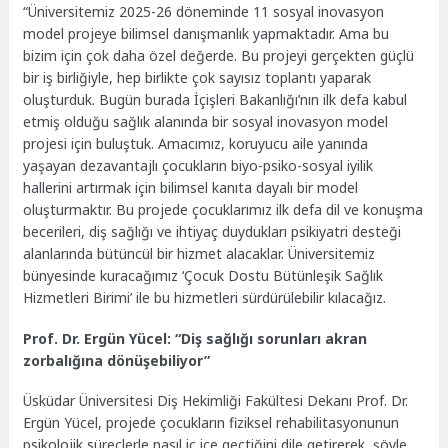
“Üniversitemiz 2025-26 döneminde 11 sosyal inovasyon
model projeye bilimsel danışmanlık yapmaktadır. Ama bu
bizim için çok daha özel değerde. Bu projeyi gerçekten güçlü
bir iş birliğiyle, hep birlikte çok sayısız toplantı yaparak
oluşturduk. Bugün burada İçişleri Bakanlığı’nın ilk defa kabul
etmiş olduğu sağlık alanında bir sosyal inovasyon model
projesi için buluştuk. Amacımız, koruyucu aile yanında
yaşayan dezavantajlı çocukların biyo-psiko-sosyal iyilik
hallerini artırmak için bilimsel kanıta dayalı bir model
oluşturmaktır. Bu projede çocuklarımız ilk defa dil ve konuşma
becerileri, diş sağlığı ve ihtiyaç duydukları psikiyatri desteği
alanlarında bütüncül bir hizmet alacaklar. Üniversitemiz
bünyesinde kuracağımız ‘Çocuk Dostu Bütünleşik Sağlık
Hizmetleri Birimi’ ile bu hizmetleri sürdürülebilir kılacağız.
Prof. Dr. Ergün Yücel: “Diş sağlığı sorunları akran
zorbalığına dönüşebiliyor”
Üsküdar Üniversitesi Diş Hekimliği Fakültesi Dekanı Prof. Dr.
Ergün Yücel, projede çocukların fiziksel rehabilitasyonunun
psikolojik süreçlerle nasıl iç içe geçtiğini dile getirerek, şöyle