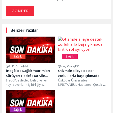
GÖNDER
Benzer Yazılar
Sağlık
Sağlık
2 Hf. Önce
14
4 Ay Önce
36
İnegöl’de Sağlık Yatırımları
Otizmde aileye destek
Sürüyor: Hedef 160 Aile
zorluklarla başa çıkmada
İnegöl’de devlet, belediye ve
Üsküdar Üniversitesi
Hekimi
kritik rol oynuyor!
hayırseverlerin iş birliğiyle
NPİSTANBUL Hastanesi Çocuk ve
başlatılan sağlık yatırımları
Egen Psikiyatri Uzmanı Dr. Öğr.
sürüyor. Tamamlanan, yapımı
Üyesi Melek Gözde Luş,...
devam eden...
Sağlık