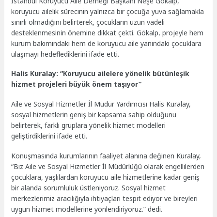
İstanbul Koruyucu Aile Derneği Başkanı Neşe Gökalp,
koruyucu ailelik sürecinin yalnızca bir çocuğa yuva sağlamakla
sınırlı olmadığını belirterek, çocukların uzun vadeli
desteklenmesinin önemine dikkat çekti. Gökalp, projeyle hem
kurum bakımındaki hem de koruyucu aile yanındaki çocuklara
ulaşmayı hedeflediklerini ifade etti.
Halis Kuralay: “Koruyucu ailelere yönelik bütünleşik
hizmet projeleri büyük önem taşıyor”
Aile ve Sosyal Hizmetler İl Müdür Yardımcısı Halis Kuralay,
sosyal hizmetlerin geniş bir kapsama sahip olduğunu
belirterek, farklı gruplara yönelik hizmet modelleri
geliştirdiklerini ifade etti.
Konuşmasında kurumlarının faaliyet alanına değinen Kuralay,
“Biz Aile ve Sosyal Hizmetler İl Müdürlüğü olarak engellilerden
çocuklara, yaşlılardan koruyucu aile hizmetlerine kadar geniş
bir alanda sorumluluk üstleniyoruz. Sosyal hizmet
merkezlerimiz aracılığıyla ihtiyaçları tespit ediyor ve bireyleri
uygun hizmet modellerine yönlendiriyoruz.” dedi.