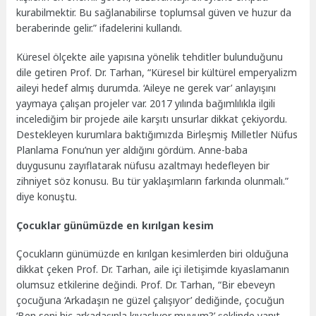
kurabilmektir. Bu sağlanabilirse toplumsal güven ve huzur da
beraberinde gelir.” ifadelerini kullandı.
Küresel ölçekte aile yapısına yönelik tehditler bulunduğunu
dile getiren Prof. Dr. Tarhan, “Küresel bir kültürel emperyalizm
aileyi hedef almış durumda. ‘Aileye ne gerek var’ anlayışını
yaymaya çalışan projeler var. 2017 yılında bağımlılıkla ilgili
incelediğim bir projede aile karşıtı unsurlar dikkat çekiyordu.
Destekleyen kurumlara baktığımızda Birleşmiş Milletler Nüfus
Planlama Fonu’nun yer aldığını gördüm. Anne-baba
duygusunu zayıflatarak nüfusu azaltmayı hedefleyen bir
zihniyet söz konusu. Bu tür yaklaşımların farkında olunmalı.”
diye konuştu.
Çocuklar günümüzde en kırılgan kesim
Çocukların günümüzde en kırılgan kesimlerden biri olduğuna
dikkat çeken Prof. Dr. Tarhan, aile içi iletişimde kıyaslamanın
olumsuz etkilerine değindi. Prof. Dr. Tarhan, “Bir ebeveyn
çocuğuna ‘Arkadaşın ne güzel çalışıyor’ dediğinde, çocuğun
‘Ben seni hiç arkadaşınla kıyaslıyor muyum?’ şeklinde yanıt