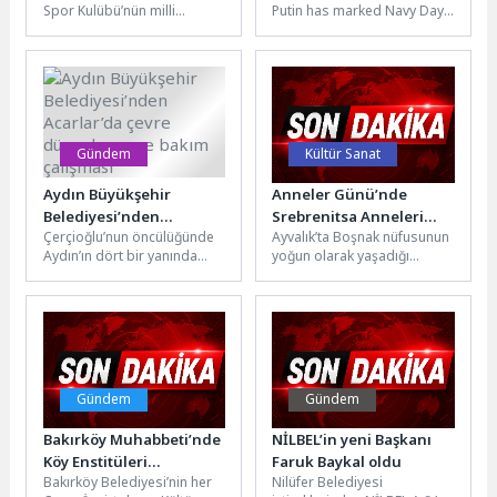
Spor Kulübü’nün milli
Putin has marked Navy Day
Russia’s Naval Forces
jimnastikçisi Altan Doğan,
by praising the country's
Bulgaristan’da düzenlenen
naval personnel and...
Artistik Cimnastik World
Challenge...
Gündem
Kültür Sanat
Aydın Büyükşehir
Anneler Günü’nde
Belediyesi’nden
Srebrenitsa Anneleri
Çerçioğlu’nun öncülüğünde
Ayvalık’ta Boşnak nüfusunun
Acarlar’da çevre
yaşadıkları acıları
Aydın’ın dört bir yanında
yoğun olarak yaşadığı
düzenleme ve bakım
anlattı…
hayata geçirilen çalışmalar
Küçükköy Mahallesi’nde,
çalışması
devam ediyor.Aydın
Ayvalık Belediyesi tarafından
Büyükşehir Belediyesi Çevre
bu yıl 9’uncusu düzenlenen...
Koruma...
Gündem
Gündem
Bakırköy Muhabbeti’nde
NİLBEL’in yeni Başkanı
Köy Enstitüleri
Faruk Baykal oldu
Bakırköy Belediyesi’nin her
Nilüfer Belediyesi
Konuşuldu