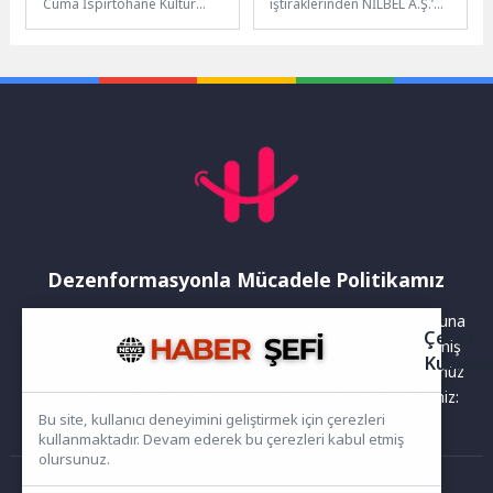
Cuma İspirtohane Kültür
iştiraklerinden NİLBEL A.Ş.’de
Merkezi’nde düzenlediği
yeni dönem başladı. Yönetim
“Bakırköy Muhabbeti”
yapısının yeniden
söyleşilerinin bu haftaki
düzenlendiği şirkette
konuğu Sosyolog,...
Yönetim Kurulu...
Dezenformasyonla Mücadele Politikamız
Yayınlanan haberler doğruluk ilkesi gözetilerek hazırlanır. Buna
Çerez
rağmen bazı içeriklerde eksik, hatalı veya güncelliğini yitirmiş
Kullanı
bilgiler bulunabilir.Yanlış veya yanıltıcı olduğunu düşündüğünüz
haberleri aşağıdaki iletişim kanallarından bize bildirebilirsiniz:
Bu site, kullanıcı deneyimini geliştirmek için çerezleri
kullanmaktadır. Devam ederek bu çerezleri kabul etmiş
olursunuz.