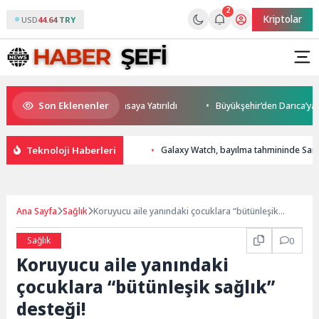
2
Kriptolar
USD
44.64 TRY
Son Eklenenler
ve Yatırım Potansiyeli Masaya Yatırıldı
Büyükşehir’den Darıca’ya moder
Teknoloji Haberleri
Galaxy Watch, bayılma tahmininde Samsu
Ana Sayfa
Sağlık
Koruyucu aile yanındaki çocuklara “bütünleşik
sağlık” desteği!
Sağlık
0
Koruyucu aile yanındaki
çocuklara “bütünleşik sağlık”
desteği!