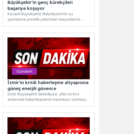
Büyükşehir’in genç kürekçileri
başarıya koşuyor
Kocaeli Büyükşehir Belediyesi’nin su
sporlarına yönelik yatırımları meyvelerini
vermeye başladı. Başiskele Su Sporları Eğitim
Merkezi’nde...
Gündem
İzmir’in kritik haberleşme altyapısına
güneş enerjili güvence
İzmir Büyükşehir Belediyesi, afet ve kriz
anlarında haberleşmenin kesintisiz sürmesini
sağlayan Gümüldür Akkaya Telsiz
İstasyonu’nun...