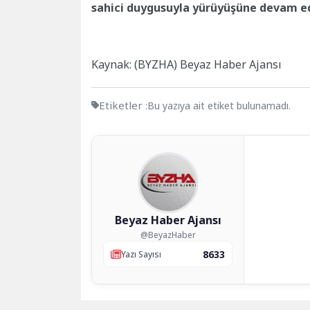
sahici duygusuyla yürüyüşüne devam e
Kaynak: (BYZHA) Beyaz Haber Ajansı
Etiketler :
Bu yazıya ait etiket bulunamadı.
Beyaz Haber Ajansı
@BeyazHaber
8633
Yazı Sayısı