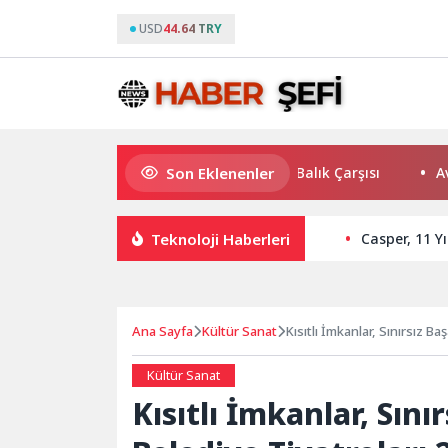
USD
44.64 TRY
Son Eklenenler
Kaliteli balığın adresi Düden Balık Çarşısı
Avrupa Dra
Teknoloji Haberleri
Casper, 11 Y
Ana Sayfa
Kültür Sanat
Kısıtlı İmkanlar, Sınırsız B
Kültür Sanat
Kısıtlı İmkanlar, Sını