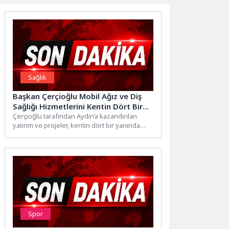
Sağlık
Başkan Çerçioğlu Mobil Ağız ve Diş
Sağlığı Hizmetlerini Kentin Dört Bir
Yanında Vatandaşlarla Buluşturmayı
Çerçioğlu tarafından Aydın’a kazandırılan
yatırım ve projeler, kentin dört bir yanında
Sürdürüyor
vatandaşlarla buluşmayı sürdürüyor.Aydın
Büyükşehir...
Spor