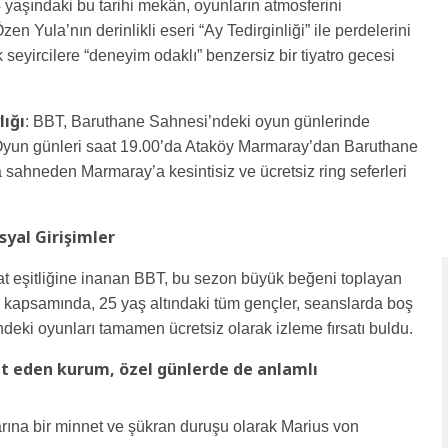
yaşındaki bu tarihi mekân, oyunların atmosferini
n Yula’nın derinlikli eseri “Ay Tedirginliği” ile perdelerini
 seyircilere “deneyim odaklı” benzersiz bir tiyatro gecesi
lığı
: BBT, Baruthane Sahnesi’ndeki oyun günlerinde
. Oyun günleri saat 19.00’da Ataköy Marmaray’dan Baruthane
 sahneden Marmaray’a kesintisiz ve ücretsiz ring seferleri
yal Girişimler
at eşitliğine inanan BBT, bu sezon büyük beğeni toplayan
je kapsamında, 25 yaş altındaki tüm gençler, seanslarda boş
ki oyunları tamamen ücretsiz olarak izleme fırsatı buldu.
et eden kurum, özel günlerde de anlamlı
arına bir minnet ve şükran duruşu olarak Marius von