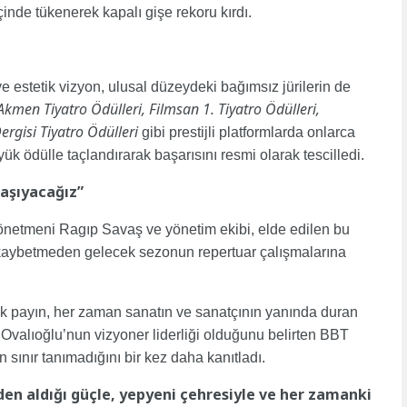
içinde tükenerek kapalı gişe rekoru kırdı.
estetik vizyon, ulusal düzeydeki bağımsız jürilerin de
 Akmen Tiyatro Ödülleri, Filmsan 1. Tiyatro Ödülleri,
ergisi Tiyatro Ödülleri
gibi prestijli platformlarda onlarca
k ödülle taçlandırarak başarısını resmi olarak tescilledi.
Taşıyacağız”
önetmeni Ragıp Savaş ve yönetim ekibi, elde edilen bu
it kaybetmeden gelecek sezonun repertuar çalışmalarına
k payın, her zaman sanatın ve sanatçının yanında duran
Ovalıoğlu’nun vizyoner liderliği olduğunu belirten BBT
n sınır tanımadığını bir kez daha kanıtladı.
den aldığı güçle, yepyeni çehresiyle ve her zamanki