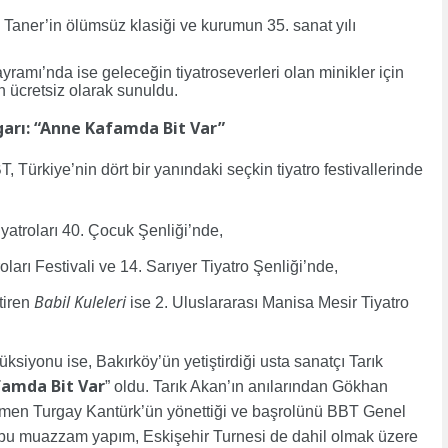
aner’in ölümsüz klasiği ve kurumun 35. sanat yılı
amı’nda ise geleceğin tiyatroseverleri olan minikler için
 ücretsiz olarak sunuldu.
garı: “Anne Kafamda Bit Var”
, Türkiye’nin dört bir yanındaki seçkin tiyatro festivallerinde
atroları 40. Çocuk Şenliği’nde,
ları Festivali ve 14. Sarıyer Tiyatro Şenliği’nde,
Babil Kuleleri
ştiren
ise 2. Uluslararası Manisa Mesir Tiyatro
siyonu ise, Bakırköy’ün yetiştirdiği usta sanatçı Tarık
amda Bit Var
” oldu. Tarık Akan’ın anılarından Gökhan
etmen Turgay Kantürk’ün yönettiği ve başrolünü BBT Genel
bu muazzam yapım, Eskişehir Turnesi de dahil olmak üzere