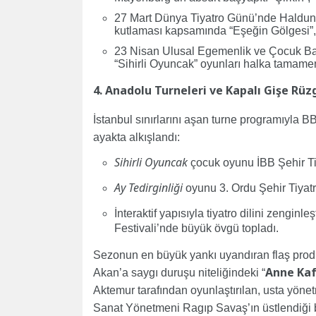
27 Mart Dünya Tiyatro Günü’nde Haldun T
kutlaması kapsamında “Eşeğin Gölgesi”,
23 Nisan Ulusal Egemenlik ve Çocuk Bayr
“Sihirli Oyuncak” oyunları halka tamamen
4. Anadolu Turneleri ve Kapalı Gişe Rüz
İstanbul sınırlarını aşan turne programıyla BBT
ayakta alkışlandı:
Sihirli Oyuncak
çocuk oyunu İBB Şehir Tiy
Ay Tedirginliği
oyunu 3. Ordu Şehir Tiyatro
İnteraktif yapısıyla tiyatro dilini zenginle
Festivali’nde büyük övgü topladı.
Sezonun en büyük yankı uyandıran flaş prodük
Anne Kaf
Akan’a saygı duruşu niteliğindeki “
Aktemur tarafından oyunlaştırılan, usta yön
Sanat Yönetmeni Ragıp Savaş’ın üstlendiği 