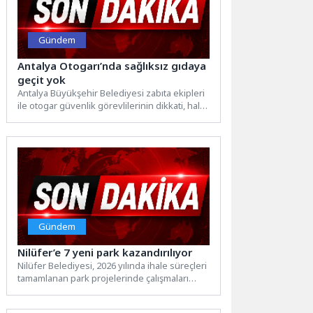
Gündem
Antalya Otogarı’nda sağlıksız gıdaya
geçit yok
Antalya Büyükşehir Belediyesi zabıta ekipleri
ile otogar güvenlik görevlilerinin dikkati, halk
sağlığını tehdit edebilecek bir...
Gündem
Nilüfer’e 7 yeni park kazandırılıyor
Nilüfer Belediyesi, 2026 yılında ihale süreçleri
tamamlanan park projelerinde çalışmaları
hızlandırdı. Yıl sonuna kadar 7...