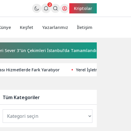
2
Kriptolar
Künye
Keşfet
Yazarlarımız
İletişim
3″ün Çekimleri İstanbul’da Tamamlandı!
İzmir Yurttaş Mecli
rası Hizmetlerde Fark Yaratıyor
Yerel İşletmeler İçin Teknolo
Tüm Kategoriler