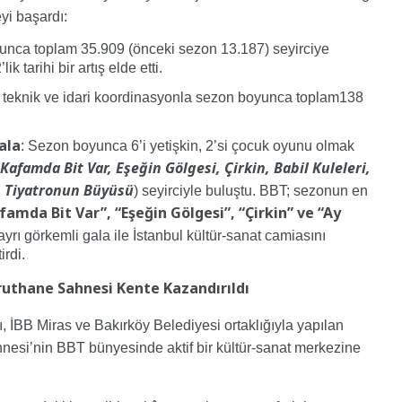
yi başardı:
nca toplam 35.909 (önceki sezon 13.187) seyirciye
 tarihi bir artış elde etti.
r teknik ve idari koordinasyonla sezon boyunca toplam138
ala
: Sezon boyunca 6’i yetişkin, 2’si çocuk oyunu olmak
Kafamda Bit Var, Eşeğin Gölgesi, Çirkin, Babil Kuleleri,
k, Tiyatronun Büyüsü
) seyirciyle buluştu. BBT; sezonun en
amda Bit Var”, “Eşeğin Gölgesi”, “Çirkin” ve “Ay
ayrı görkemli gala ile İstanbul kültür-sanat camiasını
irdi.
aruthane Sahnesi Kente Kazandırıldı
, İBB Miras ve Bakırköy Belediyesi ortaklığıyla yapılan
nesi’nin BBT bünyesinde aktif bir kültür-sanat merkezine