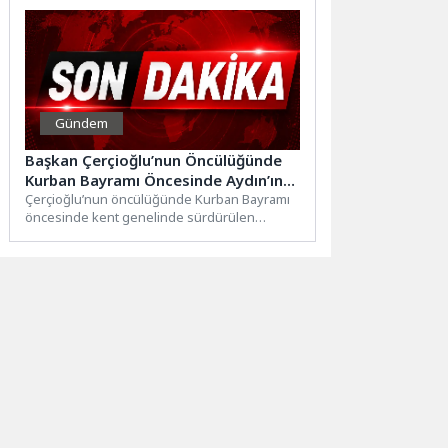
Gündem
Başkan Çerçioğlu’nun Öncülüğünde
Kurban Bayramı Öncesinde Aydın’ın
Dört Bir Yanında Çalışmalar Sürüyor
Çerçioğlu’nun öncülüğünde Kurban Bayramı
öncesinde kent genelinde sürdürülen
çalışmalar aralıksız devam ediyor. Çalışmalar
kapsamında, Aydın...