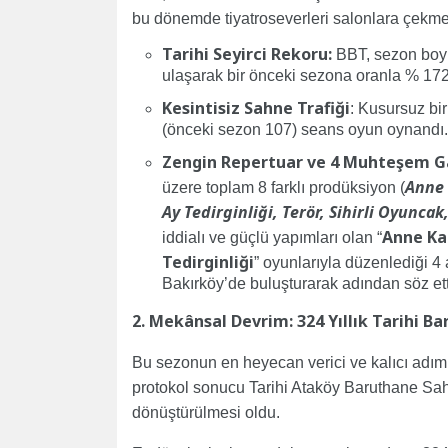
bu dönemde tiyatroseverleri salonlara çekme
Tarihi Seyirci Rekoru:
BBT, sezon boyu
ulaşarak bir önceki sezona oranla % 172’lik
Kesintisiz Sahne Trafiği
: Kusursuz bi
(önceki sezon 107) seans oyun oynandı.
Zengin Repertuar ve 4 Muhteşem G
Anne 
üzere toplam 8 farklı prodüksiyon (
Ay Tedirginliği, Terör, Sihirli Oyunca
Anne Kaf
iddialı ve güçlü yapımları olan “
Tedirginliği
” oyunlarıyla düzenlediği 4 
Bakırköy’de buluşturarak adından söz ett
2. Mekânsal Devrim: 324 Yıllık Tarihi B
Bu sezonun en heyecan verici ve kalıcı adımı
protokol sonucu Tarihi Ataköy Baruthane Sah
dönüştürülmesi oldu.