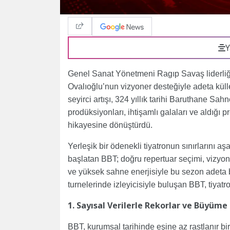
Y
Genel Sanat Yönetmeni Ragıp Savaş liderliğ
Ovalıoğlu’nun vizyoner desteğiyle adeta küll
seyirci artışı, 324 yıllık tarihi Baruthane Sa
prodüksiyonları, ihtişamlı galaları ve aldığı p
hikayesine dönüştürdü.
Yerleşik bir ödenekli tiyatronun sınırlarını 
başlatan BBT; doğru repertuar seçimi, vizyoner
ve yüksek sahne enerjisiyle bu sezon adeta b
turnelerinde izleyicisiyle buluşan BBT, tiyatron
1. Sayısal Verilerle Rekorlar ve Büyüm
BBT, kurumsal tarihinde eşine az rastlanır bi