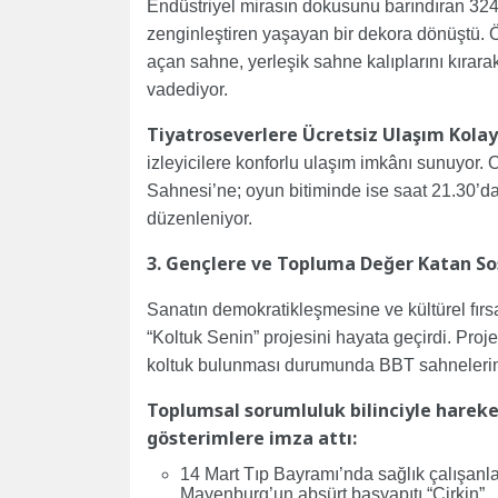
Endüstriyel mirasın dokusunu barındıran 324 
zenginleştiren yaşayan bir dekora dönüştü. Öze
açan sahne, yerleşik sahne kalıplarını kırarak
vadediyor.
Tiyatroseverlere Ücretsiz Ulaşım Kolay
izleyicilere konforlu ulaşım imkânı sunuyor
Sahnesi’ne; oyun bitiminde ise saat 21.30’da
düzenleniyor.
3. Gençlere ve Topluma Değer Katan Sos
Sanatın demokratikleşmesine ve kültürel fırs
“Koltuk Senin” projesini hayata geçirdi. Pro
koltuk bulunması durumunda BBT sahnelerinde
Toplumsal sorumluluk bilinciyle harek
gösterimlere imza attı:
14 Mart Tıp Bayramı’nda sağlık çalışanl
Mayenburg’un absürt başyapıtı “Çirkin”,