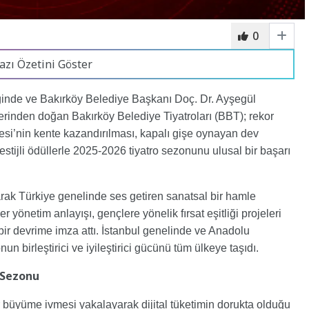
0
azı Özetini Göster
inde ve Bakırköy Belediye Başkanı Doç. Dr. Ayşegül
erinden doğan Bakırköy Belediye Tiyatroları (BBT); rekor
hnesi’nin kente kazandırılması, kapalı gişe oynayan dev
restijli ödüllerle 2025-2026 tiyatro sezonunu ulusal bir başarı
aşarak Türkiye genelinde ses getiren sanatsal bir hamle
 yönetim anlayışı, gençlere yönelik fırsat eşitliği projeleri
ir devrime imza attı. İstanbul genelinde ve Anadolu
un birleştirici ve iyileştirici gücünü tüm ülkeye taşıdı.
e Sezonu
r büyüme ivmesi yakalayarak dijital tüketimin dorukta olduğu