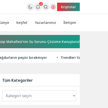
2
Kriptolar
Künye
Keşfet
Yazarlarımız
İletişim
allesi’nin Su Sorunu Çözüme Kavuşturuldu
Bornova’ya 7
ağdurların peşini bırakmıyor
Trendleri Yakalayın: SEO Uy
Tüm Kategoriler