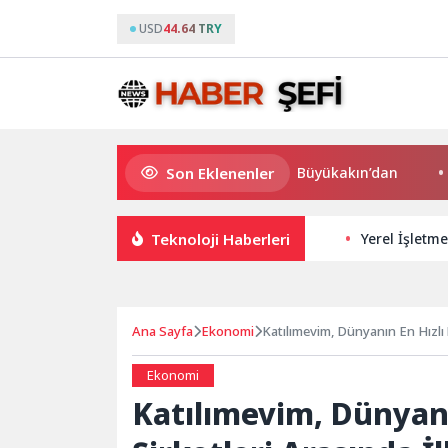
USD
44.64 TRY
Son Eklenenler
Süper Enduro’da start Başkan Büyükakın’dan
Büyükş
Teknoloji Haberleri
Yerel İşletme
Ana Sayfa
Ekonomi
Katılımevim, Dünyanın En Hızlı 
Ekonomi
Katılımevim, Dünyan