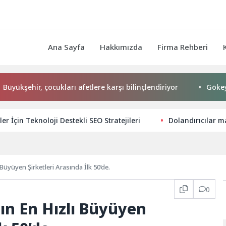
Ana Sayfa
Hakkımızda
Firma Rehberi
ehir, çocukları afetlere karşı bilinçlendiriyor
Gökeyüp Mah
ler İçin Teknoloji Destekli SEO Stratejileri
Dolandırıcılar m
Büyüyen Şirketleri Arasında İlk 50’de.
0
ın En Hızlı Büyüyen