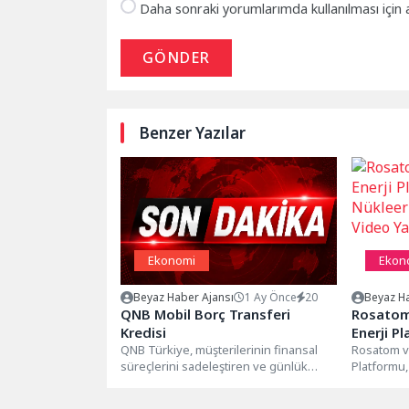
Daha sonraki yorumlarımda kullanılması için 
GÖNDER
Benzer Yazılar
Ekonomi
Ekon
Beyaz Haber Ajansı
1 Ay Önce
20
Beyaz Ha
QNB Mobil Borç Transferi
Rosatom
Kredisi
Enerji Pl
QNB Türkiye, müşterilerinin finansal
Nükleer 
Rosatom v
süreçlerini sadeleştiren ve günlük
Platformu,
Yarışmas
hayatlarını kolaylaştıran dijital çözümler
“Afrika’nın
geliştirmeye devam ediyor....