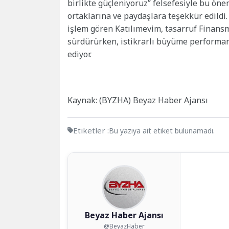
birlikte güçleniyoruz” felsefesiyle bu ön
ortaklarına ve paydaşlara teşekkür edild
işlem gören Katılımevim, tasarruf Finansma
sürdürürken, istikrarlı büyüme perfor
ediyor.
Kaynak: (BYZHA) Beyaz Haber Ajansı
Etiketler :
Bu yazıya ait etiket bulunamadı.
Beyaz Haber Ajansı
@BeyazHaber