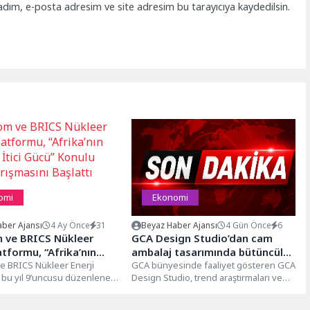
adım, e-posta adresim ve site adresim bu tarayıcıya kaydedilsin.
omi
Ekonomi
ber Ajansı
4 Ay Önce
31
Beyaz Haber Ajansı
4 Gün Önce
6
 ve BRICS Nükleer
GCA Design Studio’dan cam
atformu, “Afrika’nın
ambalaj tasarımında bütüncül
İtici Gücü” Konulu Video
e BRICS Nükleer Enerji
yaklaşım
GCA bünyesinde faaliyet gösteren GCA
 bu yıl 9’uncusu düzenlenen
Design Studio, trend araştırmaları ve
ını Başlattı
 Nükleer İtici Gücü” video...
tüketici içgörülerinden tasarım,
mühendislik ve...