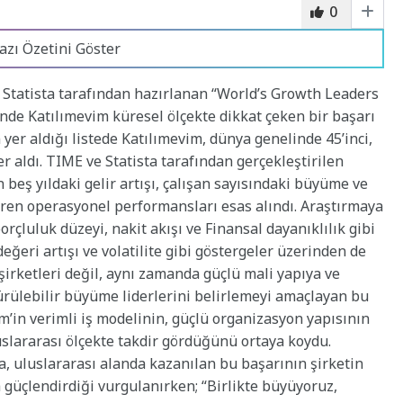
0
azı Özetini Göster
u Statista tarafından hazırlanan “World’s Growth Leaders
nde Katılımevim küresel ölçekte dikkat çeken bir başarı
in yer aldığı listede Katılımevim, dünya genelinde 45’inci,
yer aldı. TIME ve Statista tarafından gerçekleştirilen
beş yıldaki gelir artışı, çalışan sayısındaki büyüme ve
içeren operasyonel performansları esas alındı. Araştırmaya
 borçluluk düzeyi, nakit akışı ve Finansal dayanıklılık gibi
değeri artışı ve volatilite gibi göstergeler üzerinden de
 şirketleri değil, aynı zamanda güçlü mali yapıya ve
̈rülebilir büyüme liderlerini belirlemeyi amaçlayan bu
im’in verimli iş modelinin, güçlü organizasyon yapısının
slararası ölçekte takdir gördüğünü ortaya koydu.
, uluslararası alanda kazanılan bu başarının şirketin
 güçlendirdiği vurgulanırken; “Birlikte büyüyoruz,