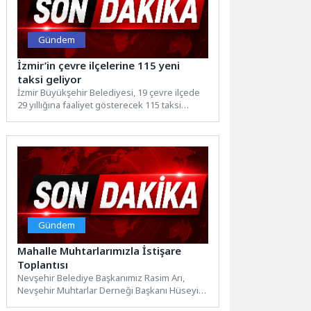
Gündem
İzmir’in çevre ilçelerine 115 yeni
taksi geliyor
İzmir Büyükşehir Belediyesi, 19 çevre ilçede
29 yıllığına faaliyet gösterecek 115 taksi
plakası için 7...
Gündem
Mahalle Muhtarlarımızla İstişare
Toplantısı
Nevşehir Belediye Başkanımız Rasim Arı,
Nevşehir Muhtarlar Derneği Başkanı Hüseyin
Altınışık ve 22 mahalle muhtarlarıyla...