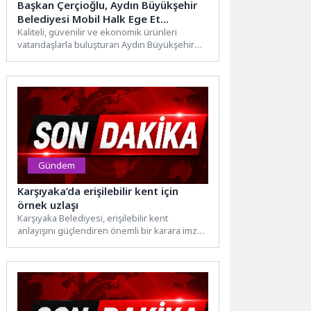
Başkan Çerçioğlu, Aydın Büyükşehir
Belediyesi Mobil Halk Ege Et
Hizmetlerini Didim’de Vatandaşlarla
Kaliteli, güvenilir ve ekonomik ürünleri
vatandaşlarla buluşturan Aydın Büyükşehir
Buluşturdu
Belediyesi Mobil Halk Ege Et’in bugünkü...
Gündem
Karşıyaka’da erişilebilir kent için
örnek uzlaşı
Karşıyaka Belediyesi, erişilebilir kent
anlayışını güçlendiren önemli bir karara imza
attı. Yeniden inşa edilen bir...