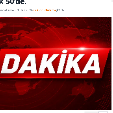
k 50’de.
üncelleme: 03 Haz 2026
42 Görüntüleme
2 dk.