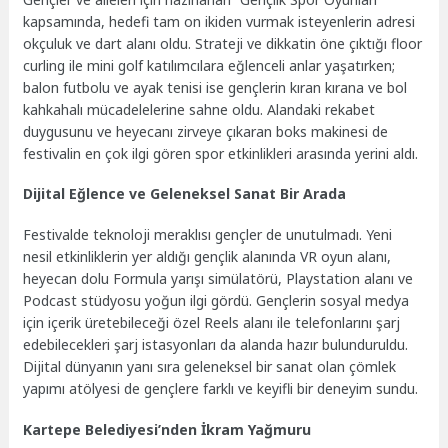
kapsamında, hedefi tam on ikiden vurmak isteyenlerin adresi
okçuluk ve dart alanı oldu. Strateji ve dikkatin öne çıktığı floor
curling ile mini golf katılımcılara eğlenceli anlar yaşatırken;
balon futbolu ve ayak tenisi ise gençlerin kıran kırana ve bol
kahkahalı mücadelelerine sahne oldu. Alandaki rekabet
duygusunu ve heyecanı zirveye çıkaran boks makinesi de
festivalin en çok ilgi gören spor etkinlikleri arasında yerini aldı.
Dijital Eğlence ve Geleneksel Sanat Bir Arada
Festivalde teknoloji meraklısı gençler de unutulmadı. Yeni
nesil etkinliklerin yer aldığı gençlik alanında VR oyun alanı,
heyecan dolu Formula yarışı simülatörü, Playstation alanı ve
Podcast stüdyosu yoğun ilgi gördü. Gençlerin sosyal medya
için içerik üretebileceği özel Reels alanı ile telefonlarını şarj
edebilecekleri şarj istasyonları da alanda hazır bulunduruldu.
Dijital dünyanın yanı sıra geleneksel bir sanat olan çömlek
yapımı atölyesi de gençlere farklı ve keyifli bir deneyim sundu.
Kartepe Belediyesi’nden İkram Yağmuru