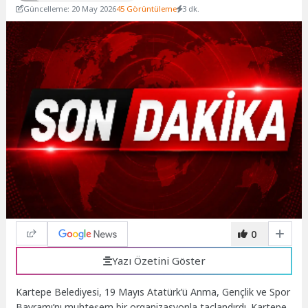
Güncelleme: 20 May 2026
45 Görüntüleme
3 dk.
0
Yazı Özetini Göster
Kartepe Belediyesi, 19 Mayıs Atatürk’ü Anma, Gençlik ve Spor
Bayramı’nı muhteşem bir organizasyonla taçlandırdı. Kartepe