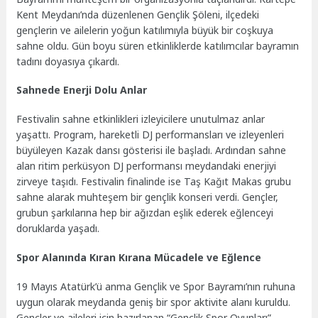
Kent Meydanı’nda düzenlenen Gençlik Şöleni, ilçedeki
gençlerin ve ailelerin yoğun katılımıyla büyük bir coşkuya
sahne oldu. Gün boyu süren etkinliklerde katılımcılar bayramın
tadını doyasıya çıkardı.
Sahnede Enerji Dolu Anlar
Festivalin sahne etkinlikleri izleyicilere unutulmaz anlar
yaşattı. Program, hareketli DJ performansları ve izleyenleri
büyüleyen Kazak dansı gösterisi ile başladı. Ardından sahne
alan ritim perküsyon DJ performansı meydandaki enerjiyi
zirveye taşıdı. Festivalin finalinde ise Taş Kağıt Makas grubu
sahne alarak muhteşem bir gençlik konseri verdi. Gençler,
grubun şarkılarına hep bir ağızdan eşlik ederek eğlenceyi
doruklarda yaşadı.
Spor Alanında Kıran Kırana Mücadele ve Eğlence
19 Mayıs Atatürk’ü anma Gençlik ve Spor Bayramı’nın ruhuna
uygun olarak meydanda geniş bir spor aktivite alanı kuruldu.
Gençler ve aileleri için hazırlanan “Gençlik Spor Oyunları”