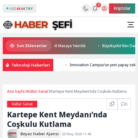
2
Kriptolar
USD
44.64 TRY
Son Eklenenler
eceği ve Yatırım Potansiyeli Masaya Yatırıldı
Büyükşehir’den Darıca’ya
Teknoloji Haberleri
Innovation Campus’un yeni yapay zekâ s
Ana Sayfa
Kültür Sanat
Kartepe Kent Meydanı’nda Coşkulu Kutlama
Kültür Sanat
0
Kartepe Kent Meydanı’nda
Coşkulu Kutlama
Beyaz Haber Ajansı
20 May 2026 11:40