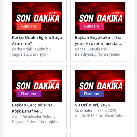
Gündem
Gündem
Korku Odaklı Eğitim Suçu
Başkan Büyükakın: “Siz
Artırır mı?
yeter ki üretin, biz daima
Korku odaklı eğitim bu
Kocaeli Büyükşehir
yanınızdayız”
çağda suçu artırıyor!
Belediyesi, çiftçinin yanında
Üsküdar Üniversitesi Kurucu
olmaya devam ediyor.
Rektörü Psikiyatrist Prof. Dr.
Üreticiye son 7 yılda 1,5
Nevzat...
milyar TL...
Ekonomi
Ekonomi
Başkan Çerçioğlu’na
Su Ürünleri, 2025
Su ürünleri üretimi 2025
Köşk Esnaf ve
yılında %11,1 arttıSu ürünleri
Aydın Büyükşehir Belediye
Sanatkârlar Odası’ndan
üretimi 2025 yılında bir
Başkanı Özlem Çerçioğlu’na;
Ziyaret
önceki yıla göre...
Köşk Esnaf ve Sanatkarlar
Odası Başkanı Ümit Açıkgöz