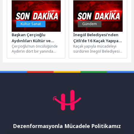
ve...
Kültür Sanat
Gündem
Başkan Çerçioğlu
İnegöl Belediyesi’nden
Aydınlıları Kültür ve
Çitli’de 16 Kaçak Yapıya
Çerçioğlu’nun öncülüğünde
Kaçak yapıyla mücadeleyi
Sanat Etkinlikleriyle
Müdahale
Aydın’ın dört bir yanında
sürdüren İnegöl Belediyesi,
Buluşturmayı
gerçekleştirilen kültür ve
gelen ihbarlar ve yapılan
Sürdürüyor
sanat etkinlikleri
tespitler üzerine harekete
vatandaşlarla buluşmaya
geçerek Çitli...
devam ediyor....
Dezenformasyonla Mücadele Politikamız