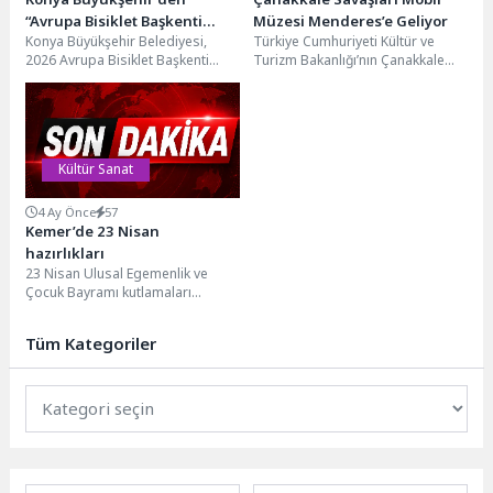
“Avrupa Bisiklet Başkenti
Müzesi Menderes’e Geliyor
Konya Büyükşehir Belediyesi,
Türkiye Cumhuriyeti Kültür ve
Konya” Temalı Fotoğraf
2026 Avrupa Bisiklet Başkenti
Turizm Bakanlığı’nın Çanakkale
Yarışması
Konya’da ödüllü fotoğraf
Savaşları Mobil Müzesi 6-7
yarışması başlattı. Son başvuru
Ağustos tarihlerinde Menderes’te
tarihi...
olacak.Türkiye...
Kültür Sanat
4 Ay Önce
57
Kemer’de 23 Nisan
hazırlıkları
23 Nisan Ulusal Egemenlik ve
Çocuk Bayramı kutlamaları
öncesi, Kemer’de düzenlenecek
etkinliklere ilişkin koordinasyon
Tüm Kategoriler
toplantısı...