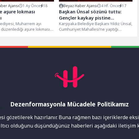
ber Ajansı
1 Ay Önce
18
Beyaz Haber Ajansı
4 Hf. Önce
17
e aşure lokması
Başkan Ünsal sözünü tuttu:
ı
Gençler kaykay pistine
ediyesi, Muharrem ayı
kavuşuyor
Karşıyaka Belediye Başkanı Yıldız Ünsal,
a düzenlediği aşure lokması
Cumhuriyet Mahallesi’ne yaptığı
la vatandaşları buluşturdu.
ziyarette çocuk ve gençlere verdiği
huriyet Meydanı ve...
kaykay pisti...
Dezenformasyonla Mücadele Politikamız
mı
i gözetilerek hazırlanır. Buna rağmen bazı içeriklerde eksik
nıltıcı olduğunu düşündüğünüz haberleri aşağıdaki iletişim k