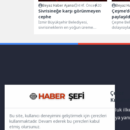
Beyaz Haber Ajansı
4 Hf. Önce
20
Beyaz Ha
Sivrisineğe karşı görünmeyen
Çeşme’d
cephe
paylaşıld
İzmir Büyükşehir Belediyesi,
Çeşme Bel
sivrisineklerin en yoğun üreme
dolayısıyl
alanlarından biri olan inşaat sahalarında
paylaşımıy
düzenli denetim yapıyor....
Çeşme Cum
Çerez
Kullanı
Yayınlanan haberler doğruluk ilkes
Bu site, kullanıcı deneyimini geliştirmek için çerezleri
bilgiler bulunabilir.Yanlış veya ya
kullanmaktadır. Devam ederek bu çerezleri kabul
etmiş olursunuz.