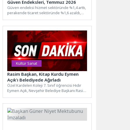
Güven Endeksleri, Temmuz 2026
Güven endeksi hizmet sektöründe %1,4 arttı,
perakende ticaret sektöründe %1,6 azaldı,
inşaat sektöründe %0,6 arttıMevsim...
Kültür Sanat
Rasim Başkan, Kitap Kurdu Eymen
Açık’ı Belediyede Ağırladı
Özel Kardelen Koleji 7. Sınıf öğrencisi Hıdır
Eymen Açık, Nevşehir Belediye Başkanı Rasim
Arı’yı makamında...