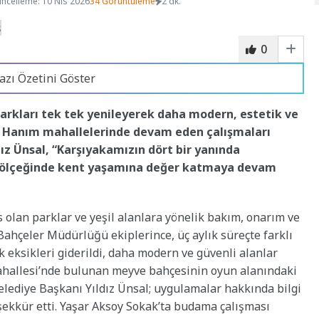
ncelleme: 10 Nis 2026
34 Görüntüleme
2 dk.
0
azı Özetini Göster
parkları tek tek yenileyerek daha modern, estetik ve
ife Hanım mahallelerinde devam eden çalışmaları
ız Ünsal, “Karşıyakamızın dört bir yanında
e ölçeğinde kent yaşamına değer katmaya devam
 olan parklar ve yeşil alanlara yönelik bakım, onarım ve
Bahçeler Müdürlüğü ekiplerince, üç aylık süreçte farklı
eksikleri giderildi, daha modern ve güvenli alanlar
 Mahallesi’nde bulunan meyve bahçesinin oyun alanındaki
elediye Başkanı Yıldız Ünsal; uygulamalar hakkında bilgi
teşekkür etti. Yaşar Aksoy Sokak’ta budama çalışması