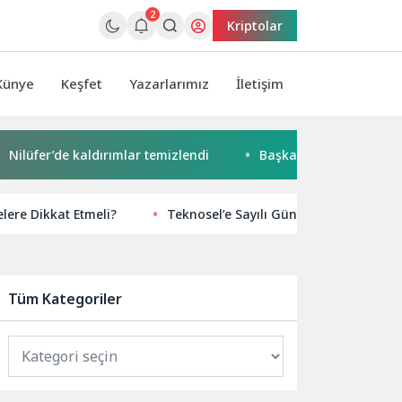
2
Kriptolar
Künye
Keşfet
Yazarlarımız
İletişim
fer’de kaldırımlar temizlendi
Başkan Pekyatırmacı’dan Esn
elere Dikkat Etmeli?
Teknosel’e Sayılı Günler Kaldı
Tüm Kategoriler