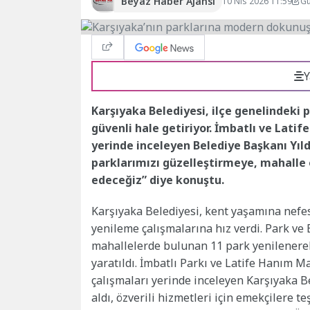
Beyaz Haber Ajansı
10 Nis 2026 11:59
Gü
Y
Karşıyaka Belediyesi, ilçe genelindeki 
güvenli hale getiriyor. İmbatlı ve Lat
yerinde inceleyen Belediye Başkanı Yıld
parklarımızı güzelleştirmeye, mahall
edeceğiz” diye konuştu.
Karşıyaka Belediyesi, kent yaşamına nefes
yenileme çalışmalarına hız verdi. Park ve 
mahallelerde bulunan 11 park yenilenerek 
yaratıldı. İmbatlı Parkı ve Latife Hanım
çalışmaları yerinde inceleyen Karşıyaka B
aldı, özverili hizmetleri için emekçilere 