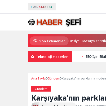
USD
44.64 TRY
Son Eklenenler
Haymana’nın Geleceği ve Yatırım Potansiyeli Masaya Yatırıldı
Teknoloji Haberleri
SEO İçin Etki
Ana Sayfa
Gündem
Karşıyaka’nın parklarına mode
Gündem
Karşıyaka’nın parkl