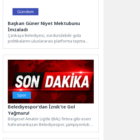
Gündem
Başkan Güner Niyet Mektubunu
İmzaladı
Çankaya Belediyesi, sürdürülebilir gıda
politikalarını uluslararası platforma taşıma
hedefi doğrultusunda önemli bir adım attı.
Belediye...
Spor
Belediyespor’dan İznik’te Gol
Yağmuru!
Bölgesel Amatör Lig’de (BAL) fırtına gibi esen
Kahramankazan Belediyespor, şampiyonluk
yolundaki en kritik virajlardan birini...