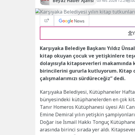
Beyaz Haber Ajansı
03 Nis 2026 12:29
Gü
Y
Karşıyaka Belediye Başkanı Yıldız Ünsa
kitap okuyan çocuk ve yetişkinlere teş
dolayısıyla kitapseverleri makamında
birincilerini gururla kutluyorum. Kita
çalışmalarımızı sürdüreceğiz” dedi.
Karşıyaka Belediyesi, Kütüphaneler Haftas
bünyesindeki kütüphanelerden en çok kita
Tanır Homeros Kütüphanesi üyesi Ali Can
Emine Demiral yılın yetişkin şampiyonları
Doğar ise İsmail Hakkı Tonguç Kütüphanesi
arasında birinci sırada yer aldı. Kitapse