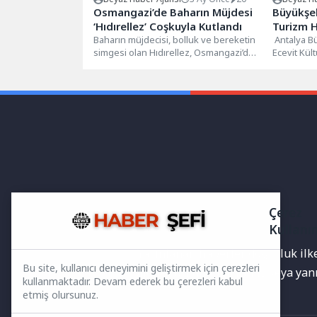
Osmangazi’de Baharın Müjdesi
Büyükşeh
‘Hıdırellez’ Coşkuyla Kutlandı
Turizm H
Baharın müjdecisi, bolluk ve bereketin
Antalya Bü
simgesi olan Hıdırellez, Osmangazi’de
Ecevit Kül
binlerce vatandaşın katılımıyla büyük
Haftası’na
bir coşku...
Sanatı ile..
Çerez
Kullanı
Yayınlanan haberler doğruluk ilkes
Bu site, kullanıcı deneyimini geliştirmek için çerezleri
bilgiler bulunabilir.Yanlış veya ya
kullanmaktadır. Devam ederek bu çerezleri kabul
etmiş olursunuz.