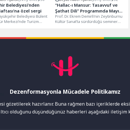
ir Belediyesi’nden
“Hallac-ı Mansur: Tasavvuf ve
aftası’na özel sergi
Şathat Dili” Programında Mayıs
yükşehir Belediyesi Bülent
Ayı Semineri Gerçekleşti
Prof. Dr. Ekrem Demirli’nin Zeytinburnu
tür Merkezi’nde Turizm
Kültür Sanat’ta sürdürdüğü seminer
 özel “Minyatür ve Tezhip
dizisinde sezonun son programı 20
.
Mayıs...
Dezenformasyonla Mücadele Politikamız
mı
i gözetilerek hazırlanır. Buna rağmen bazı içeriklerde eksik
nıltıcı olduğunu düşündüğünüz haberleri aşağıdaki iletişim k