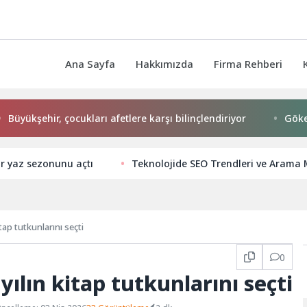
Ana Sayfa
Hakkımızda
Firma Rehberi
ükşehir, çocukları afetlere karşı bilinçlendiriyor
Gökeyüp 
ar yaz sezonunu açtı
Teknolojide SEO Trendleri ve Arama
tap tutkunlarını seçti
0
yılın kitap tutkunlarını seçti