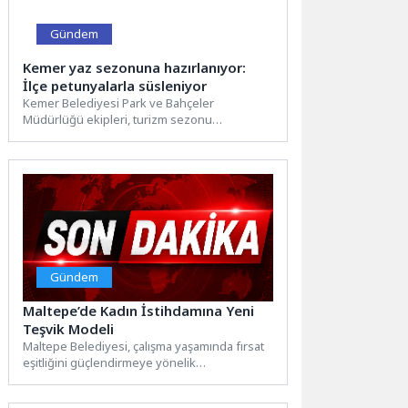
Gündem
Kemer yaz sezonuna hazırlanıyor:
İlçe petunyalarla süsleniyor
Kemer Belediyesi Park ve Bahçeler
Müdürlüğü ekipleri, turizm sezonu
öncesinde ilçeyi estetik ve görsel açıdan...
Gündem
Maltepe’de Kadın İstihdamına Yeni
Teşvik Modeli
Maltepe Belediyesi, çalışma yaşamında fırsat
eşitliğini güçlendirmeye yönelik
uygulamalarına bir yenisini ekleyerek kadın
istihdamını destekleyen...