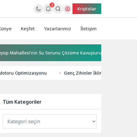
2
Kriptolar
Künye
Keşfet
Yazarlarımız
İletişim
Mahallesi’nin Su Sorunu Çözüme Kavuşturuldu
Bornova’y
 Motoru Optimizasyonu
Genç Zihinler İklim Değişikliği ve
Tüm Kategoriler