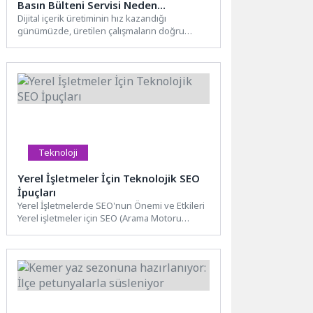
Basın Bülteni Servisi Neden
Vazgeçilmez?
Dijital içerik üretiminin hız kazandığı
günümüzde, üretilen çalışmaların doğru
kitleye ulaşması en az içerik üretimi...
Teknoloji
Yerel İşletmeler İçin Teknolojik SEO
İpuçları
Yerel İşletmelerde SEO'nun Önemi ve Etkileri
Yerel işletmeler için SEO (Arama Motoru
Optimizasyonu) çalışmaları, dijital...