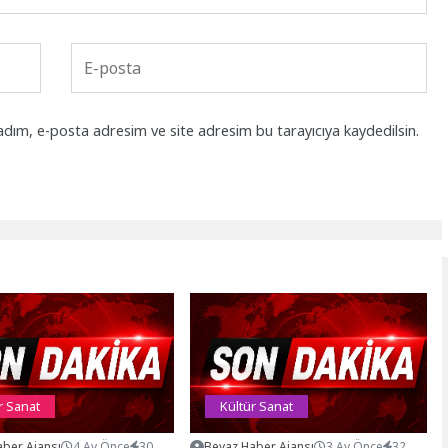
adım, e-posta adresim ve site adresim bu tarayıcıya kaydedilsin.
r Sanat
Kültür Sanat
ber Ajansı
4 Ay Önce
30
Beyaz Haber Ajansı
3 Ay Önce
32