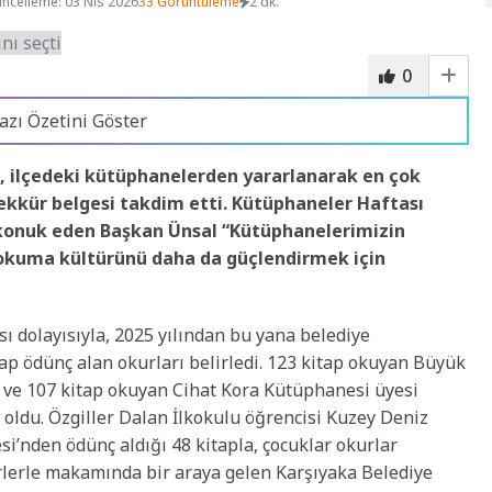
ncelleme: 03 Nis 2026
33 Görüntüleme
2 dk.
0
azı Özetini Göster
l, ilçedeki kütüphanelerden yararlanarak en çok
ekkür belgesi takdim etti. Kütüphaneler Haftası
 konuk eden Başkan Ünsal “Kütüphanelerimizin
p okuma kültürünü daha da güçlendirmek için
ı dolayısıyla, 2025 yılından bu yana belediye
p ödünç alan okurları belirledi. 123 kitap okuyan Büyük
 ve 107 kitap okuyan Cihat Kora Kütüphanesi üyesi
 oldu. Özgiller Dalan İlkokulu öğrencisi Kuzey Deniz
’nden ödünç aldığı 48 kitapla, çocuklar okurlar
verlerle makamında bir araya gelen Karşıyaka Belediye