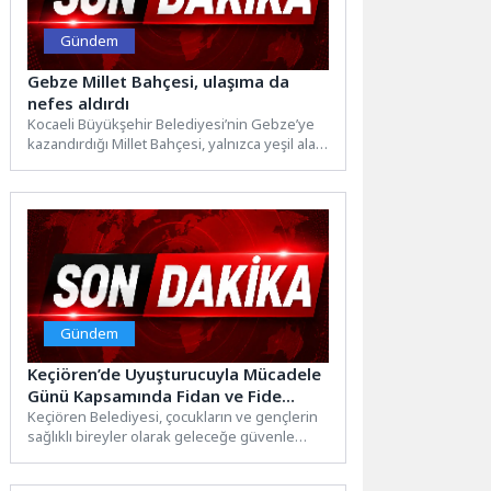
Gündem
Gebze Millet Bahçesi, ulaşıma da
nefes aldırdı
Kocaeli Büyükşehir Belediyesi’nin Gebze’ye
kazandırdığı Millet Bahçesi, yalnızca yeşil alan
düzenlemesiyle değil, çevresinde
oluşturulan ulaşım...
Gündem
Keçiören’de Uyuşturucuyla Mücadele
Günü Kapsamında Fidan ve Fide
Dağıtıldı
Keçiören Belediyesi, çocukların ve gençlerin
sağlıklı bireyler olarak geleceğe güvenle
yürüyebilmesi için farkındalık çalışmalarını
sürdürüyor....