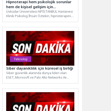
Hipnoterapi hem psikolojik sorunlar
hem de kişisel gelişim için
kullanılabilir!
Üsküdar Üniversitesi NPİSTANBUL Hastanesi
Klinik Psikolog İhsan Öztekin, hipnoterapinin
nasıl uygulandığı, hangi durumlarda etkili ve...
Teknoloji
Siber dayanıklılık için küresel iş birliği
Siber güvenlik alanında dünya lideri olan
ESET, Microsoft ve Palo Alto Networks ile
birlikte NATO’nun...