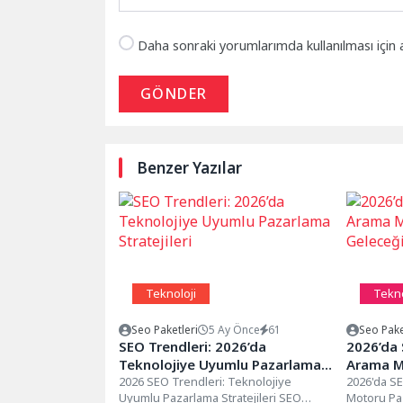
Daha sonraki yorumlarımda kullanılması için 
GÖNDER
Benzer Yazılar
Teknoloji
Tekno
Seo Paketleri
5 Ay Önce
61
Seo Pake
SEO Trendleri: 2026’da
2026’da 
Teknolojiye Uyumlu Pazarlama
Arama M
Stratejileri
2026 SEO Trendleri: Teknolojiye
Geleceğ
2026'da SE
Uyumlu Pazarlama Stratejileri SEO
Motoru Paz