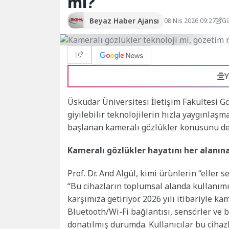
mi?
Beyaz Haber Ajansı
08 Nis 2026 09:27
Gü
Y
Üsküdar Üniversitesi İletişim Fakültesi Gö
giyilebilir teknolojilerin hızla yaygınlaş
başlanan kameralı gözlükler konusunu de
Kameralı gözlükler hayatını her alanına
Prof. Dr. And Algül, kimi ürünlerin “elle
“Bu cihazların toplumsal alanda kullanımı
karşımıza getiriyor. 2026 yılı itibariyle k
Bluetooth/Wi-Fi bağlantısı, sensörler ve b
donatılmış durumda. Kullanıcılar bu cihazla