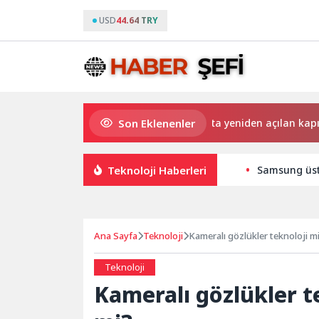
USD
44.64 TRY
Son Eklenenler
Saadet Mirci Semt Merkezi hayata yeniden açılan kapısı oldu
Teknoloji Haberleri
Samsung üst 
Ana Sayfa
Teknoloji
Kameralı gözlükler teknoloji mi
Teknoloji
Kameralı gözlükler te