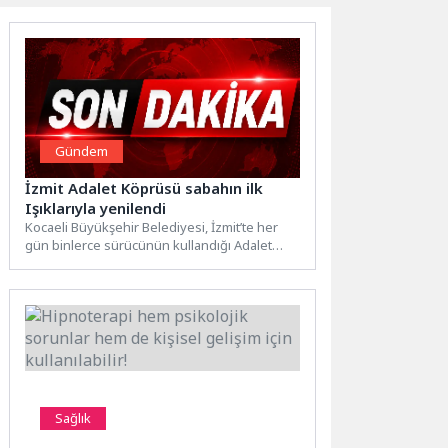
Gündem
İzmit Adalet Köprüsü sabahın ilk
Işıklarıyla yenilendi
Kocaeli Büyükşehir Belediyesi, İzmit’te her
gün binlerce sürücünün kullandığı Adalet
Köprüsü’nde sabahın erken saatlerinde
asfaltlama...
Sağlık