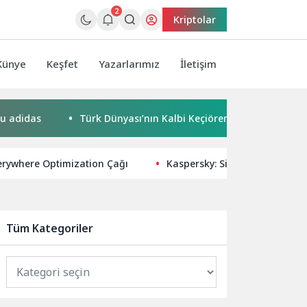
2
Kriptolar
Künye
Keşfet
Yazarlarımız
İletişim
as
Türk Dünyası’nın Kalbi Keçiören’de Attı
Kaçak Bi
erywhere Optimization Çağı
Kaspersky: Siber Casusluk Tür
Tüm Kategoriler