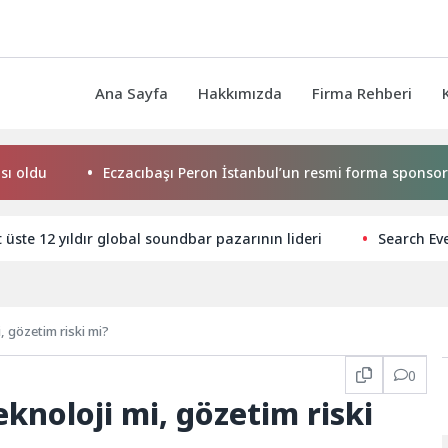
Ana Sayfa
Hakkımızda
Firma Rehberi
Eczacıbaşı Peron İstanbul’un resmi forma sponsoru adid
üste 12 yıldır global soundbar pazarının lideri
Search Ev
, gözetim riski mi?
0
knoloji mi, gözetim riski