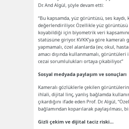
Dr. And Algül, şöyle devam etti:
“Bu kapsamda, yüz görüntüsü, ses kaydı, k
değerlendiriliyor. Özellikle yüz görüntüsü
koyabildiği için biyometrik veri kapsamında
statüsüne giriyor. KVKK’ya göre kameralı g
yapmamalı, özel alanlarda (ev, okul, hasta
amacı dışında kullanmamalı, görüntüleri 
cezai sorumlulukları ortaya çıkabiliyor.”
Sosyal medyada paylaşım ve sonuçları
Kameralı gözlüklerle çekilen görüntülerin
ihlali, dijital linç, yanlış bağlamda kullanı
çıkardığını ifade eden Prof. Dr. Algül, “Öz
bağlamından koparılarak paylaşılması, birey
Gizli çekim ve dijital taciz riski…