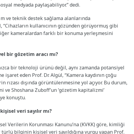
osyal medyada paylaşabiliyor.” dedi.
ğitim ve teknik destek sağlama alanlarında
gül, “Cihazların kullanıcının gözünden görüyormuş gibi
ı diğer kameralardan farklı bir konuma yerleşmesini
el bir gözetim aracı mı?
zca bir teknoloji ürünü değil, aynı zamanda potansiyel
ne işaret eden Prof. Dr. Algül, “Kamera kaydının çoğu
in rızası dışında görüntülenmesine yol açıyor. Bu durum,
ini ve Shoshana Zuboff’un ‘gözetim kapitalizmi’
iye konuştu.
işisel veri sayılır mı?
şisel Verilerin Korunması Kanunu’na (KVKK) göre, kimliği
er türlü bilginin kişisel veri sayıldığına vurgu yapan Prof.