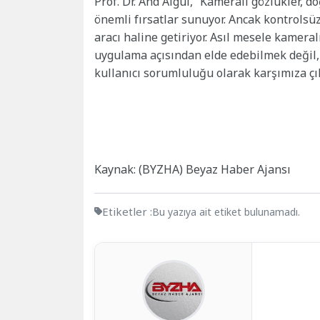
Prof. Dr. And Algül, “Kameralı gözlükler, d
önemli fırsatlar sunuyor. Ancak kontrolsü
aracı haline getiriyor. Asıl mesele kamer
uygulama açısından elde edebilmek değil, k
kullanıcı sorumluluğu olarak karşımıza çık
Kaynak: (BYZHA) Beyaz Haber Ajansı
Etiketler :
Bu yazıya ait etiket bulunamadı.