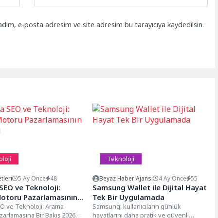
adım, e-posta adresim ve site adresim bu tarayıcıya kaydedilsin.
loji
Teknoloji
tleri
5 Ay Önce
48
Beyaz Haber Ajansı
4 Ay Önce
55
SEO ve Teknoloji:
Samsung Wallet ile Dijital Hayat
otoru Pazarlamasının
Tek Bir Uygulamada
i
O ve Teknoloji: Arama
Samsung, kullanıcıların günlük
arlamasına Bir Bakış 2026
hayatlarını daha pratik ve güvenli