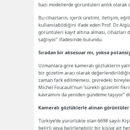
bazı modellerde görüntüleri anlık olarak s
Bu cihazların, içerik üretimi, iletişim, e
kullanılabildiğini ifade eden Prof. Dr. Al
görüntüleri kayıt altına alması, cihazlar
sağlıyor.” ifadesinde bulundu.
Sıradan bir aksesuar mı, yoksa potansiy
Uzmanlara göre kameralı gözlüklerin yalnı
bir gözetim aracı olarak değerlendirildiği
zaman fark edilmemesi, çevredeki bireyler
Michel Foucault’nun ‘sürekli gözetim’ fikr
kavramını da yeniden gündeme taşıyor.” d
Kameralı gözlüklerle alınan görüntüler k
Türkiye’de yürürlükte olan 6698 sayılı Ki
belirli veya belirlenebilir bir kişiye ait h