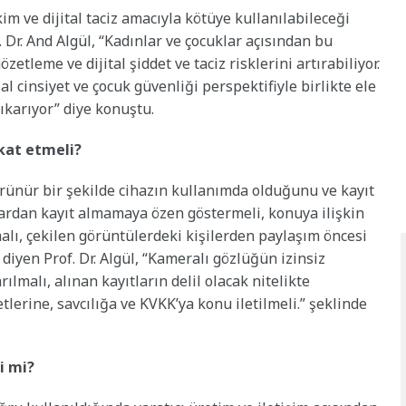
im ve dijital taciz amacıyla kötüye kullanılabileceği
Dr. And Algül, “Kadınlar ve çocuklar açısından bu
etleme ve dijital şiddet ve taciz risklerini artırabiliyor.
 cinsiyet ve çocuk güvenliği perspektifiyle birlikte ele
ıkarıyor” diye konuştu.
kat etmeli?
rünür bir şekilde cihazın kullanımda olduğunu ve kayıt
nlardan kayıt almamaya özen göstermeli, konuya ilişkin
alı, çekilen görüntülerdeki kişilerden paylaşım öncesi
diyen Prof. Dr. Algül, “Kameralı gözlüğün izinsiz
ılmalı, alınan kayıtların delil olacak nitelikte
tlerine, savcılığa ve KVKK’ya konu iletilmeli.” şeklinde
i mi?