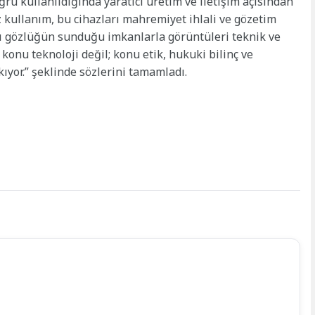
oğru kullanıldığında yaratıcı üretim ve iletişim açısından
z kullanım, bu cihazları mahremiyet ihlali ve gözetim
alı gözlüğün sunduğu imkanlarla görüntüleri teknik ve
onu teknoloji değil; konu etik, hukuki bilinç ve
ıyor.” şeklinde sözlerini tamamladı.