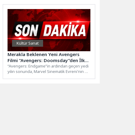
“Mavişehir...
Kültür Sanat
Merakla Beklenen Yeni Avengers
Filmi “Avengers: Doomsday”den İlk
Fragman Yayımlandı
“Avengers: Endgame”in ardından geçen yedi
yılın sonunda, Marvel Sinematik Evreni'nin en
büyük kahramanları “Avengers:
Doomsday” ile geri...