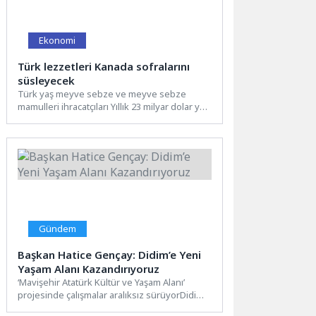
Ekonomi
Türk lezzetleri Kanada sofralarını
süsleyecek
Türk yaş meyve sebze ve meyve sebze
mamulleri ihracatçıları Yıllık 23 milyar dolar yaş
meyve...
Gündem
Başkan Hatice Gençay: Didim’e Yeni
Yaşam Alanı Kazandırıyoruz
‘Mavişehir Atatürk Kültür ve Yaşam Alanı’
projesinde çalışmalar aralıksız sürüyorDidim
Belediyesi tarafından hayata geçirilen