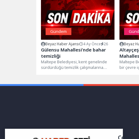
Gündem
Gün
Beyaz Haber Ajansı
4 Ay Önce
26
Beyaz Ha
Gülensu Mahallesi’nde bahar
Altayçeş
temizliği
Mahalles
Maltepe Belediyesi, kent genelinde
yapıldı
Maltepe Be
sürdürdüğü temizlik çalışmalarına
bir çevre i
Gülensu Mahallesi’nde gerçekleştirdiği
bahar temi
kapsamlı uygulamayla devam etti.
Altayçeşme
Yapılan...
Çerez