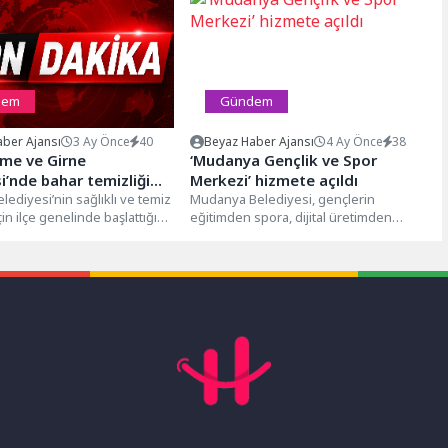
dem
Gündem
ber Ajansı
3 Ay Önce
40
Beyaz Haber Ajansı
4 Ay Önce
38
me ve Girne
‘Mudanya Gençlik ve Spor
i’nde bahar temizliği
Merkezi’ hizmete açıldı
lediyesi’nin sağlıklı ve temiz
Mudanya Belediyesi, gençlerin
çin ilçe genelinde başlattığı
eğitimden spora, dijital üretimden
zliği çalışmalarına
sanata kadar her alanda kendini
...
geliştirebileceği kapsamlı bir...