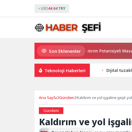
USD
44.64 TRY
Son Eklenenler
Haymana’nın Geleceği ve Yatırım Potansiyeli Masaya Ya
Teknoloji Haberleri
Dijital tuzak
Ana Sayfa
Gündem
Kaldırım ve yol işgaline geçit yo
Gündem
Kaldırım ve yol işgal