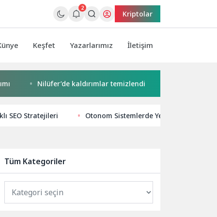
2
Kriptolar
Künye
Keşfet
Yazarlarımız
İletişim
Nilüfer’de kaldırımlar temizlendi
Başkan Pekyatırma
lı SEO Stratejileri
Otonom Sistemlerde Yeni Çağ: Hava ve K
Tüm Kategoriler