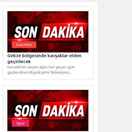
Gündem
Gebze bölgesinde kavşaklar elden
geçirilecek
Kocaeli’nin ulaşım ağını her geçen gün
güçlendiren Büyükşehir Belediyesi,
vatandaşlara güvenli ve konforlu ulaşım
imkânı...
Spor