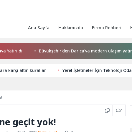
Ana Sayfa
Hakkımızda
Firma Rehberi
tırıldı
Büyükşehir’den Darıca’ya modern ulaşım yatırımı
lara karşı altın kurallar
Yerel İşletmeler İçin Teknoloji Odak
k!
0
ine geçit yok!