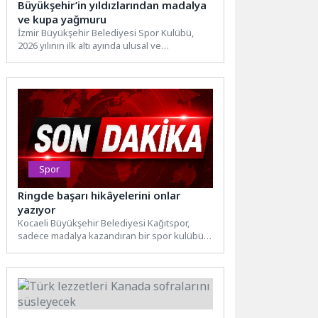
Büyükşehir’in yıldızlarından madalya
ve kupa yağmuru
İzmir Büyükşehir Belediyesi Spor Kulübü,
2026 yılının ilk altı ayında ulusal ve
uluslararası organizasyonlarda elde...
Spor
Ringde başarı hikâyelerini onlar
yazıyor
Kocaeli Büyükşehir Belediyesi Kağıtspor,
sadece madalya kazandıran bir spor kulübü
değil; genç sporcuların karakterini,
hedeflerini...