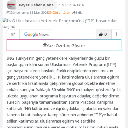
Beyaz Haber Ajansı
31 Mar 2026 14:37
Güncelleme: 31 Mar 2026
39 Görüntüleme
3 dk.
0
Yazı Özetini Göster
ING Türkiye’nin genç yeteneklere kariyerlerinde güçlü bir
başlangıç imkânı sunan Uluslararası Yetenek Programı (ITP)
için başvuru süreci başladı. Farklı disiplinlerden yeni mezun
genç yeteneklere yönelik ITP, katılımcılara uluslararası eğitim
ve sertifika fırsatlarıyla gelişimlerini global ölçekte ilerletme
imkânı sunuyor. Yaklaşık 30 yıldır ING’nin faaliyet gösterdiği 14
ülkede uygulanan programa başvuran adaylar, değerlendirme
sürecini başarıyla tamamladıktan sonra Practica Kampı’na
katılarak ING kültürünü ve ilgi duydukları iş alanlarını yakından
tanıma fırsatı buluyor. Kamp sürecinin ardından ITP’ye kabul
edilen katılımcılar, uluslararası eğitim ve sertifika
programlarının yanı sıra yerel ve global rotasyon imkanlarıyla