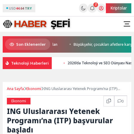
2
Kriptolar
USD
44.64 TRY
Son Eklenenler
da start Başkan Büyükakın’dan
Büyükşehir, çocukları afetlere karşı bili
Teknoloji Haberleri
2026’da Teknoloji ve SEO Dünyası Nası
Ana Sayfa
Ekonomi
ING Uluslararası Yetenek Programı’na (ITP)
başvurular başladı
Ekonomi
0
ING Uluslararası Yetenek
Programı’na (ITP) başvurular
başladı