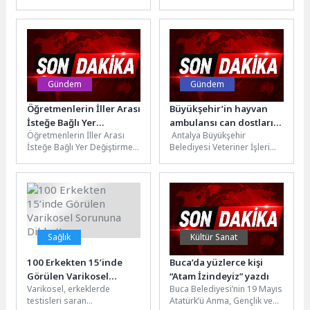
mirasının önemli
Mart Tıp Bayramı nedeniyle
yapılarından Basmane'deki
bir açıklama
Cihan Palas Oteli'ni
yayınladı.n“Bayram...
(Emniyet...
Gündem
Gündem
Öğretmenlerin İller Arası
Büyükşehir’in hayvan
İsteğe Bağlı Yer
ambulansı can dostların
Öğretmenlerin İller Arası
Antalya Büyükşehir
Değiştirme Sonuçları
imdadına yetişiyor
İsteğe Bağlı Yer Değiştirme
Belediyesi Veteriner İşleri
(2025-2)
Sonuçları (2025-2) Milli
Dairesi Başkanlığı’na bağlı
Eğitim Bakanlığı tarafından
Hayvan Ambulansı ekipleri,
yayımlandı.nMEBBİS
yaralı ve acil müdahale...
kullanıcı...
Sağlık
Kültür Sanat
100 Erkekten 15’inde
Buca’da yüzlerce kişi
Görülen Varikosel
“Atam İzindeyiz” yazdı
Varikosel, erkeklerde
Buca Belediyesi’nin 19 Mayıs
Sorununa Dikkat!
testisleri saran
Atatürk’ü Anma, Gençlik ve