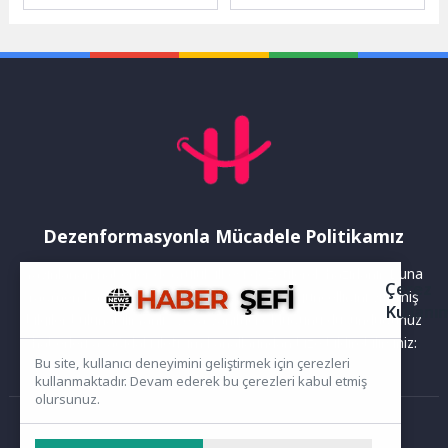
toplardamarların anormal
Spor Bayramı kapsamında
şekilde genişlemesi sonucu
düzenlediği etkinlikte
oluşan yaygın bir hastalık
yüzlerce kişi...
olarak biliniyor....
Dezenformasyonla Mücadele Politikamız
Yayınlanan haberler doğruluk ilkesi gözetilerek hazırlanır. Buna
Çerez
rağmen bazı içeriklerde eksik, hatalı veya güncelliğini yitirmiş
Kullanı
bilgiler bulunabilir.Yanlış veya yanıltıcı olduğunu düşündüğünüz
haberleri aşağıdaki iletişim kanallarından bize bildirebilirsiniz:
Bu site, kullanıcı deneyimini geliştirmek için çerezleri
kullanmaktadır. Devam ederek bu çerezleri kabul etmiş
olursunuz.
Ana Sayfa