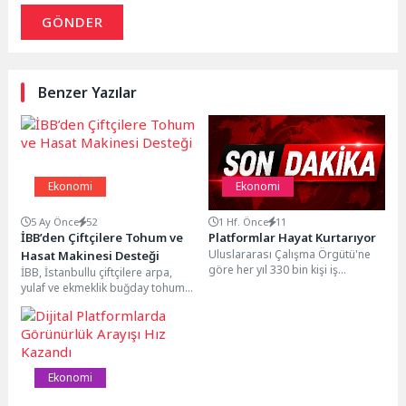
GÖNDER
Benzer Yazılar
Ekonomi
Ekonomi
5 Ay Önce
52
1 Hf. Önce
11
İBB’den Çiftçilere Tohum ve
Platformlar Hayat Kurtarıyor
Uluslararası Çalışma Örgütü'ne
Hasat Makinesi Desteği
göre her yıl 330 bin kişi iş
İBB, İstanbullu çiftçilere arpa,
kazalarında yaşamını yitiriyor.
yulaf ve ekmeklik buğday tohumu
Türkiye'de ise...
desteğinin ardından geçen yıl
başlattığı kuru...
Ekonomi