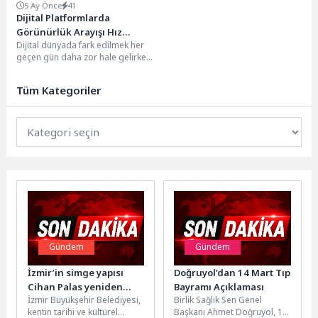
5 Ay Önce
41
Dijital Platformlarda
Görünürlük Arayışı Hız
Dijital dünyada fark edilmek her
Kazandı
geçen gün daha zor hale gelirken,
doğru kanalları kullanan
markalar...
Tüm Kategoriler
Gündem
Gündem
İzmir’in simge yapısı
Doğruyol’dan 14 Mart Tıp
Cihan Palas yeniden
Bayramı Açıklaması
İzmir Büyükşehir Belediyesi,
Birlik Sağlık Sen Genel
hayat buluyor
kentin tarihi ve kültürel
Başkanı Ahmet Doğruyol, 14