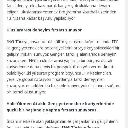
farklı deneyimler kazanarak kariyer yolculuklarına devam
ediyor. Uluslararası Yetenek Programı’na Youthall üzerinden
13 Nisan’a kadar başvuru yapılabiliyor.
Uluslararası deneyim fırsatı sunuyor
ING Türkiye, insan odaklı kültür yaklaşımı doğrultusunda ITP
ile genç yeteneklere potansiyellerini ortaya koyabilecekleri bir
gelişim imkânı sunuyor. Gençler, farklı iş alanlarında deneyim
kazanırken ING’nin uluslararası yapısının bir parçası olarak
kariyerlerine daha geniş bir perspektiften yön verme fırsatı
bulabiliyor. İki yıl süren program boyunca ITP katılımcıları,
yerel ve global rotasyon fırsatlarıyla farklı deneyimler
kazanıyor, edindikleri bu birikimle kariyer yolculuklarına sağlam
bir temel oluşturuyor.
Hale Ökmen Ataklı: Genç yeteneklere kariyerlerinde
güçlü bir başlangıç yapma fırsatı sunuyoruz.
İnsanı merkeze alan yaklaşımları ile çalışanlarının gelişimlerini
önceliklendirdiklerine değinen
ING Türkiye İnsan