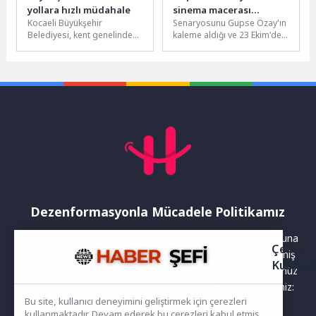
yollara hızlı müdahale
sinema macerası
Kocaeli Büyükşehir
Senaryosunu Gupse Özay'ın
başlıyor
Belediyesi, kent genelinde
kaleme aldığı ve 23 Ekim'de
altyapı sonrası bozulan
sadece sinemalarda vizyona
yolları hızla onararak ulaşım
girmeye hazırlanan
konforunu artırıyor. Bu...
animasyon filmi...
Dezenformasyonla Mücadele Politikamız
Yayınlanan haberler doğruluk ilkesi gözetilerek hazırlanır. Buna
Çerez
rağmen bazı içeriklerde eksik, hatalı veya güncelliğini yitirmiş
Kullanı
bilgiler bulunabilir.Yanlış veya yanıltıcı olduğunu düşündüğünüz
haberleri aşağıdaki iletişim kanallarından bize bildirebilirsiniz:
Bu site, kullanıcı deneyimini geliştirmek için çerezleri
kullanmaktadır. Devam ederek bu çerezleri kabul etmiş