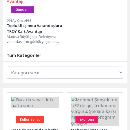
Gündem
4 Ay Önce
36
Toplu Ulaşımda Vatandaşlara
TROY Kart Avantajı
Manisa Büyükşehir Belediyesi,
vatandaşların günlük yaşamını
kolaylaştırmak ve ulaşım
maliyetlerine destek olmak
Tüm Kategoriler
amacıyla yeni bir...
Kültür Sanat
Ekonomi