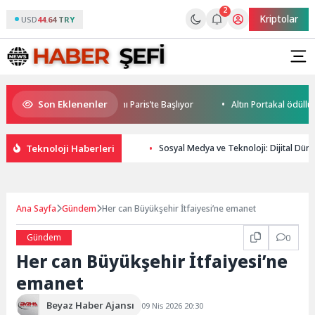
2
Kriptolar
USD
44.64 TRY
Son Eklenenler
Mobile World Cup Heyecanı Paris’te Başlıyor
Altın Portakal ödüllü y
Teknoloji Haberleri
Sosyal Medya ve Teknoloji: Dijital Dü
Ana Sayfa
Gündem
Her can Büyükşehir İtfaiyesi’ne emanet
Gündem
0
Her can Büyükşehir İtfaiyesi’ne
emanet
Beyaz Haber Ajansı
09 Nis 2026 20:30