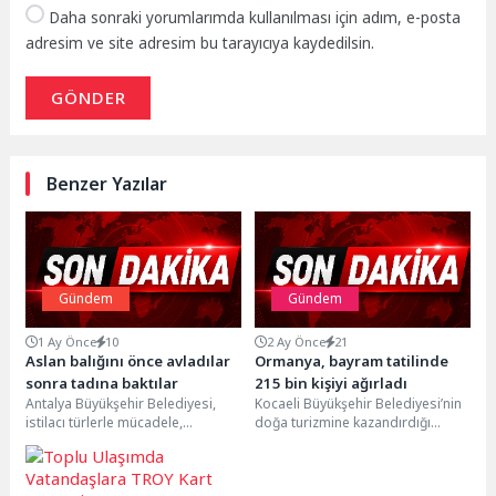
Daha sonraki yorumlarımda kullanılması için adım, e-posta
adresim ve site adresim bu tarayıcıya kaydedilsin.
GÖNDER
Benzer Yazılar
Gündem
Gündem
1 Ay Önce
10
2 Ay Önce
21
Aslan balığını önce avladılar
Ormanya, bayram tatilinde
sonra tadına baktılar
215 bin kişiyi ağırladı
Antalya Büyükşehir Belediyesi,
Kocaeli Büyükşehir Belediyesi’nin
istilacı türlerle mücadele,
doğa turizmine kazandırdığı
sürdürülebilir balıkçılığı
doğal yaşam alanları, 9 günlük
destekleme ve farkındalık
Kurban Bayramı tatilinde
oluşturma amacıyla Aslan Balığı...
ziyaretçilerin...