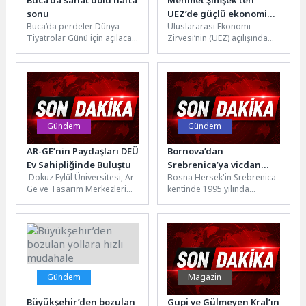
Buca’da sanat dolu hafta
Mehmet Şimşek’ten
sonu
UEZ’de güçlü ekonomi
Buca’da perdeler Dünya
Uluslararası Ekonomi
vurgusu: Şoklara karşı
Tiyatrolar Günü için açılacak.
Zirvesi’nin (UEZ) açılışında
hazırlıklıyız, program
Buca Belediye Başkanı
konuşan Hazine ve Maliye
çalışıyor
Mimar Görkem Duman, üç
Bakanı Mehmet Şimşek, İran
gün...
savaşının ülke ekonomisine
etkilerine...
Gündem
Gündem
AR-GE’nin Paydaşları DEÜ
Bornova’dan
Ev Sahipliğinde Buluştu
Srebrenica’ya vicdan
Dokuz Eylül Üniversitesi, Ar-
Bosna Hersek'in Srebrenica
çağrısı
Ge ve Tasarım Merkezleri
kentinde 1995 yılında
İletişim ve İş Birliği Platformu
yaşanan ve 8 bin 372 Bosnalı
(ARGEMİP) tarafından bu...
Müslümanın katledildiği
soykırımın...
Gündem
Magazin
Büyükşehir’den bozulan
Gupi ve Gülmeyen Kral’ın