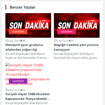
Benzer Yazılar
Gündem
Gündem
2 Ay Önce
36
1 Ay Önce
19
Ebeveynli oyun grubuna
Başyiğit Caddesi yeni yüzüne
ailelerden yoğun ilgi
kavuşuyor
Kocaeli Büyükşehir Belediyesi
Kocaeli Büyükşehir Belediyesi,
Kadın ve Aile Hizmetleri Dairesi
Başiskele’de ulaşımı daha güvenli
Başkanlığı bünyesinde faaliyet
ve konforlu hale getirmek
gösteren Anne Şehir Merkezleri,...
amacıyla Başyiğit Caddesi’nde
kapsamlı...
Gündem
4 Ay Önce
26
Suriyeli Heyet TDBB Akademi
Kapsamında “Konya Modeli
Konya Büyükşehir Belediyesi’nin
Belediyecilik” Çalışmalarını