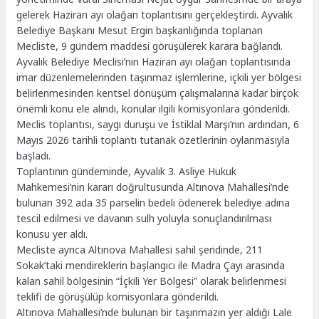
gelerek Haziran ayı olağan toplantısını gerçekleştirdi. Ayvalık
Belediye Başkanı Mesut Ergin başkanlığında toplanan
Mecliste, 9 gündem maddesi görüşülerek karara bağlandı.
Ayvalık Belediye Meclisi’nin Haziran ayı olağan toplantısında
imar düzenlemelerinden taşınmaz işlemlerine, içkili yer bölgesi
belirlenmesinden kentsel dönüşüm çalışmalarına kadar birçok
önemli konu ele alındı, konular ilgili komisyonlara gönderildi.
Meclis toplantısı, saygı duruşu ve İstiklal Marşı’nın ardından, 6
Mayıs 2026 tarihli toplantı tutanak özetlerinin oylanmasıyla
başladı.
Toplantının gündeminde, Ayvalık 3. Asliye Hukuk
Mahkemesi’nin kararı doğrultusunda Altınova Mahallesi’nde
bulunan 392 ada 35 parselin bedeli ödenerek belediye adına
tescil edilmesi ve davanın sulh yoluyla sonuçlandırılması
konusu yer aldı.
Mecliste ayrıca Altınova Mahallesi sahil şeridinde, 211
Sokak’taki mendireklerin başlangıcı ile Madra Çayı arasında
kalan sahil bölgesinin “İçkili Yer Bölgesi” olarak belirlenmesi
teklifi de görüşülüp komisyonlara gönderildi.
Altınova Mahallesi’nde bulunan bir taşınmazın yer aldığı Lale