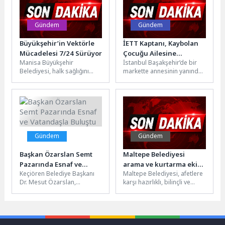
organizasyonda,...
Gündem
Gündem
Büyükşehir’in Vektörle
İETT Kaptanı, Kaybolan
Mücadelesi 7/24 Sürüyor
Çocuğu Ailesine
Manisa Büyükşehir
İstanbul Başakşehir’de bir
Kavuşturdu
Belediyesi, halk sağlığını
markette annesinin yanından
korumak amacıyla 17 ilçede
ayrılarak kaybolan ve bir
sürdürdüğü vektörle
İETT otobüsüne binen 7
mücadele çalışmalarına 59
yaşındaki...
araç...
Gündem
Gündem
Başkan Özarslan Semt
Maltepe Belediyesi
Pazarında Esnaf ve
arama ve kurtarma ekibi
Keçiören Belediye Başkanı
Maltepe Belediyesi, afetlere
Vatandaşla Buluştu
gönüllülerini arıyor
Dr. Mesut Özarslan,
karşı hazırlıklı, bilinçli ve
Bademlik Mahallesi’nde
dirençli bir kent oluşturma
kurulan Bademlik Semt
hedefi doğrultusunda
Pazarı’nı ziyaret ederek
Maltepe Belediyesi...
esnaf...