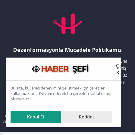
Dezenformasyonla Mücadele Politikamız
Yayınlanan haberler doğruluk ilkesi gözetilerek hazırlanır. Buna
Çerez
rağmen bazı içeriklerde eksik, hatalı veya güncelliğini yitirmiş
Kullanı
bilgiler bulunabilir.Yanlış veya yanıltıcı olduğunu düşündüğünüz
haberleri aşağıdaki iletişim kanallarından bize bildirebilirsiniz:
Bu site, kullanıcı deneyimini geliştirmek için çerezleri
kullanmaktadır. Devam ederek bu çerezleri kabul etmiş
olursunuz.
Ana Sayfa
Kabul Et
Reddet
Tüm hakları saklıdır. Sitede yer alan içerikler izinsiz kopyalanamaz,
yayımlanamaz ve kullanılamaz.