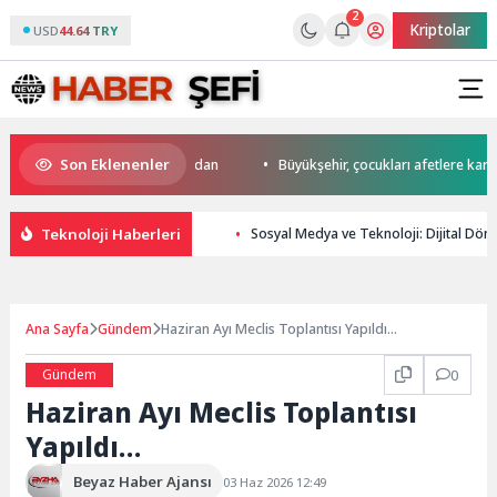
2
Kriptolar
USD
44.64 TRY
Son Eklenenler
da start Başkan Büyükakın’dan
Büyükşehir, çocukları afetlere karşı bil
Teknoloji Haberleri
Sosyal Medya ve Teknoloji: Dijital Dönü
Ana Sayfa
Gündem
Haziran Ayı Meclis Toplantısı Yapıldı…
Gündem
0
Haziran Ayı Meclis Toplantısı
Yapıldı…
Beyaz Haber Ajansı
03 Haz 2026 12:49