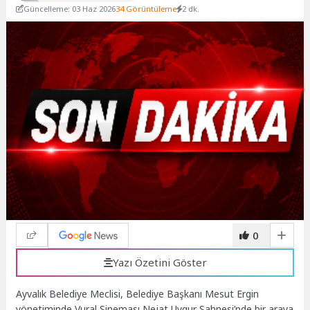
Güncelleme: 03 Haz 2026
34 Görüntüleme
2 dk.
0
Yazı Özetini Göster
Ayvalık Belediye Meclisi, Belediye Başkanı Mesut Ergin
yönetiminde Vural Sineması Nejat Uygur Sahnesi’nde bir araya