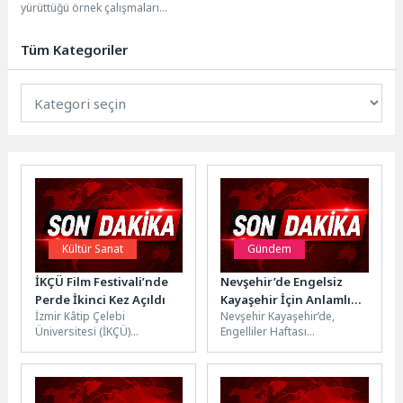
yürüttüğü örnek çalışmaları
Yerinde İnceledi
yerinde görmek üzere Konya’ya
gelen Suriye Arap Cumhuriyeti
Tüm Kategoriler
Şam...
Kültür Sanat
Gündem
İKÇÜ Film Festivali’nde
Nevşehir’de Engelsiz
Perde İkinci Kez Açıldı
Kayaşehir İçin Anlamlı
İzmir Kâtip Çelebi
Nevşehir Kayaşehir’de,
Etkinlik
Üniversitesi (İKÇÜ)
Engelliler Haftası
tarafından düzenlenen ve
kapsamında örnek bir
gelenekselleşme yolunda
etkinliğe imza atıldı. Nevşehir
emin adımlarla ilerleyen
Belediyesi öncülüğünde
"İKÇÜ Film...
gerçekleştirilen