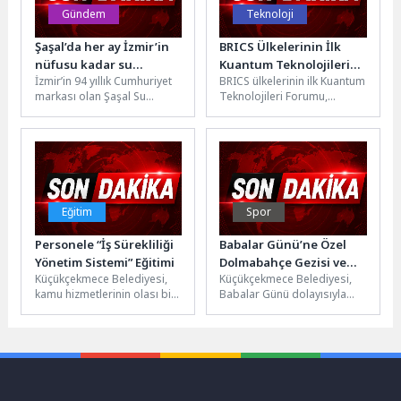
Gündem
Teknoloji
Şaşal’da her ay İzmir’in
BRICS Ülkelerinin İlk
nüfusu kadar su
Kuantum Teknolojileri
İzmir’in 94 yıllık Cumhuriyet
BRICS ülkelerinin ilk Kuantum
şişeleniyor
Forumu Moskova’da
markası olan Şaşal Su
Teknolojileri Forumu,
Düzenlendi
Fabrikası, İzmir Büyükşehir
Rusya’nın başkenti
Belediye Başkanı Dr. Cemil...
Moskova’da düzenlendi. Üye
ülkelerden bilim insanları,
uzmanlar...
Eğitim
Spor
Personele “İş Sürekliliği
Babalar Günü’ne Özel
Yönetim Sistemi” Eğitimi
Dolmabahçe Gezisi ve
Küçükçekmece Belediyesi,
Küçükçekmece Belediyesi,
Kürek Etkinliği
kamu hizmetlerinin olası bir
Babalar Günü dolayısıyla
Düzenlendi
acil ve afet durumunda
babalar ve çocuklarına
kesintisiz devam etmesini
yönelik Dolmabahçe Sarayı
sağlamak hedefiyle...
gezisi ve ‘’Babamla El...