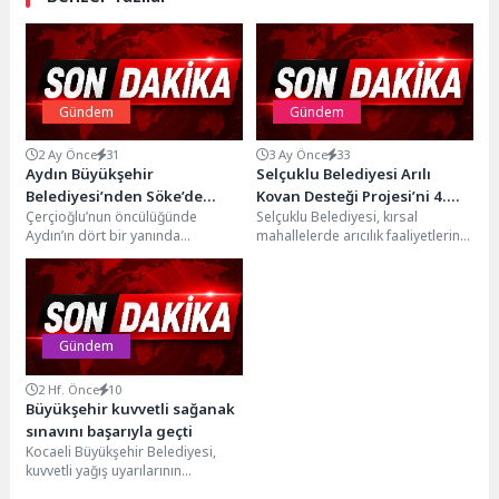
Gündem
Gündem
2 Ay Önce
31
3 Ay Önce
33
Aydın Büyükşehir
Selçuklu Belediyesi Arılı
Belediyesi’nden Söke’de
Kovan Desteği Projesi’ni 4.
Çerçioğlu’nun öncülüğünde
Selçuklu Belediyesi, kırsal
Çevre Düzenleme ve Peyzaj
Kez Düzenledi
Aydın’ın dört bir yanında
mahallelerde arıcılık faaliyetlerinin
Çalışması
sürdürülen çalışmalar devam
geliştirilmesi ve
ediyor.Aydın Büyükşehir
sürdürülebilirliğinin artırılması
Belediyesi Park ve Bahçeler...
amacıyla üreticilere desteğini
sürdürüyor. Belediye,...
Gündem
2 Hf. Önce
10
Büyükşehir kuvvetli sağanak
sınavını başarıyla geçti
Kocaeli Büyükşehir Belediyesi,
kuvvetli yağış uyarılarının
ardından kent genelinde