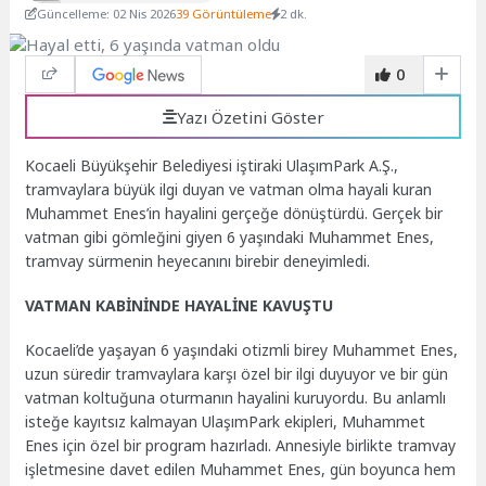
Güncelleme: 02 Nis 2026
39 Görüntüleme
2 dk.
0
Yazı Özetini Göster
Kocaeli Büyükşehir Belediyesi iştiraki UlaşımPark A.Ş.,
tramvaylara büyük ilgi duyan ve vatman olma hayali kuran
Muhammet Enes’in hayalini gerçeğe dönüştürdü. Gerçek bir
vatman gibi gömleğini giyen 6 yaşındaki Muhammet Enes,
tramvay sürmenin heyecanını birebir deneyimledi.
VATMAN KABİNİNDE HAYALİNE KAVUŞTU
Kocaeli’de yaşayan 6 yaşındaki otizmli birey Muhammet Enes,
uzun süredir tramvaylara karşı özel bir ilgi duyuyor ve bir gün
vatman koltuğuna oturmanın hayalini kuruyordu. Bu anlamlı
isteğe kayıtsız kalmayan UlaşımPark ekipleri, Muhammet
Enes için özel bir program hazırladı. Annesiyle birlikte tramvay
işletmesine davet edilen Muhammet Enes, gün boyunca hem