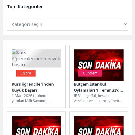
teyakkuza geçti, yaşanabilecek
Tüm Kategoriler
olumsuzlukları önledi.
Meteoroloji...
Eğitim
Gündem
Kurs öğrencilerinden
Bütçem İstanbul
büyük başarı
Oylamaları 1 Temmuz’da
1 Mart 2026 tarihinde
İBB’nin şeffaf, hesap
Başlıyor
yapılan Milli Savunma
verebilir ve katılımcı yönetim
Üniversitesi sınavında,
anlayışının önemli
Kemer Belediyesi Ahmet
uygulamalarından Bütçem
Erkal Destek Eğitim...
İstanbul 2027 projesinde
oylamalar...