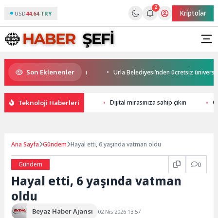
2
Kriptolar
USD
44.64 TRY
Son Eklenenler
s Son Yolculuğuna Uğurlandı
Urla Belediyesi’nden ücretsiz üniversite 
Teknoloji Haberleri
Dijital mirasınıza sahip çıkın
Q
Ana Sayfa
Gündem
Hayal etti, 6 yaşında vatman oldu
Gündem
0
Hayal etti, 6 yaşında vatman
oldu
Beyaz Haber Ajansı
02 Nis 2026 13:57