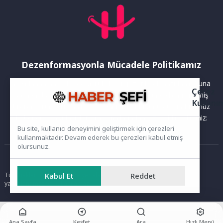
Dezenformasyonla Mücadele Politikamız
Yayınlanan haberler doğruluk ilkesi gözetilerek hazırlanır. Buna
Çerez
rağmen bazı içeriklerde eksik, hatalı veya güncelliğini yitirmiş
Kullanı
bilgiler bulunabilir.Yanlış veya yanıltıcı olduğunu düşündüğünüz
haberleri aşağıdaki iletişim kanallarından bize bildirebilirsiniz:
Bu site, kullanıcı deneyimini geliştirmek için çerezleri
kullanmaktadır. Devam ederek bu çerezleri kabul etmiş
olursunuz.
Ana Sayfa
Tüm hakları saklıdır. Sitede yer alan içerikler izinsiz kopyalanamaz,
Kabul Et
Reddet
yayımlanamaz ve kullanılamaz.
Ana Sayfa
Keşfet
Ara
Hızlı Menü