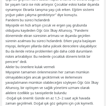
bir yaşam tarzı ise riski artırıyor. Çocuklar eskisi kadar dışarıda
oynamıyor. Ekranla tanışma yaşı çok erken. Eğitim sistemi
yoğun yakın çalışma gerektiriyor” diye konuştu.
Pandemi bu süreci hızlandırdı
Miyopide en hızlı artışın çocuk ve ergen yaş grubunda
olduğunu kaydeden Öğr. Gör. İlkay Altunsoy, “Pandemi
döneminde ekran süresinin artması ve dışarıda geçirilen
sürenin azalması bu süreci hızlandırdı. Erken yaşta başlayan
miyopi, ilerleyen yıllarda daha yüksek derecelere ulaşabiliyor.
Bu da ileride retina problemleri gibi daha ciddi durumların
riskini artırabiliyor. Bu nedenle çocukluk dönemi kritik bir
pencere” dedi.
Aileler bu önerilere kulak vermeli
Miyopinin tamamen önlenmesinin her zaman mümkün
olmayabileceğini ancak geciktirmek ve ilerlemesini
yavaşlatmanın mümkün olabileceğini söyleyen Öğr. Gör. İlkay
Altunsoy, bir optisyen ve sağlık yönetimi uzmanı olarak
ailelere özellikle şu tavsiyelerde bulundu:
-Doğal ışık önemli: Günde en az 1,5–2 saat açık havada
zaman geçirilmeli. Doğal ışık göz gelişimi için çok kıymetli.