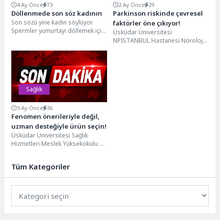
4 Ay Önce
73
2 Ay Önce
29
Döllenmede son söz kadının
Parkinson riskinde çevresel
Son sözü yine kadın söylüyor.
faktörler öne çıkıyor!
Spermler yumurtayı döllemek için
Üsküdar Üniversitesi
yarışa dursunlar, yarışı kimin
NPİSTANBUL Hastanesi Nöroloji
kazanacağına kadının...
Uzmanı Prof. Dr. Sultan Tarlacı,
Parkinson hastalığında çevresel
faktörlerin, yaşam...
Sağlık
3 Ay Önce
36
Fenomen önerileriyle değil,
uzman desteğiyle ürün seçin!
Üsküdar Üniversitesi Sağlık
Hizmetleri Meslek Yüksekokulu Dr.
Öğr. Üyesi Öznur Eyilcim, 1-31
Mayıs Cilt Kanseri...
Tüm Kategoriler