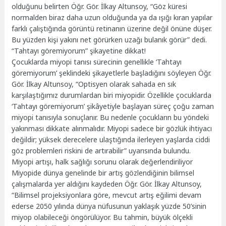
olduğunu belirten Öğr. Gör. İlkay Altunsoy, “Göz küresi
normalden biraz daha uzun olduğunda ya da ışığı kıran yapılar
farklı çalıştığında görüntü retinanın üzerine değil önüne düşer.
Bu yüzden kişi yakını net görürken uzağı bulanık görür” dedi.
“Tahtayı göremiyorum” şikayetine dikkat!
Çocuklarda miyopi tanısı sürecinin genellikle ‘Tahtayı
göremiyorum’ şeklindeki şikayetlerle başladığını söyleyen Öğr.
Gör. İlkay Altunsoy, “Optisyen olarak sahada en sık
karşılaştığımız durumlardan biri miyopidir. Özellikle çocuklarda
‘Tahtayı göremiyorum’ şikâyetiyle başlayan süreç çoğu zaman
miyopi tanısıyla sonuçlanır. Bu nedenle çocukların bu yöndeki
yakınması dikkate alınmalıdır. Miyopi sadece bir gözlük ihtiyacı
değildir; yüksek derecelere ulaştığında ilerleyen yaşlarda ciddi
göz problemleri riskini de artırabilir” uyarısında bulundu.
Miyopi artışı, halk sağlığı sorunu olarak değerlendiriliyor
Miyopide dünya genelinde bir artış gözlendiğinin bilimsel
çalışmalarda yer aldığını kaydeden Öğr. Gör. İlkay Altunsoy,
“Bilimsel projeksiyonlara göre, mevcut artış eğilimi devam
ederse 2050 yılında dünya nüfusunun yaklaşık yüzde 50’sinin
miyop olabileceği öngörülüyor. Bu tahmin, büyük ölçekli