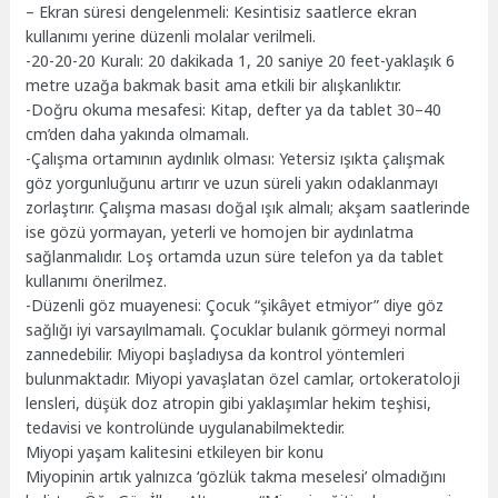
– Ekran süresi dengelenmeli: Kesintisiz saatlerce ekran
kullanımı yerine düzenli molalar verilmeli.
-20-20-20 Kuralı: 20 dakikada 1, 20 saniye 20 feet-yaklaşık 6
metre uzağa bakmak basit ama etkili bir alışkanlıktır.
-Doğru okuma mesafesi: Kitap, defter ya da tablet 30–40
cm’den daha yakında olmamalı.
-Çalışma ortamının aydınlık olması: Yetersiz ışıkta çalışmak
göz yorgunluğunu artırır ve uzun süreli yakın odaklanmayı
zorlaştırır. Çalışma masası doğal ışık almalı; akşam saatlerinde
ise gözü yormayan, yeterli ve homojen bir aydınlatma
sağlanmalıdır. Loş ortamda uzun süre telefon ya da tablet
kullanımı önerilmez.
-Düzenli göz muayenesi: Çocuk “şikâyet etmiyor” diye göz
sağlığı iyi varsayılmamalı. Çocuklar bulanık görmeyi normal
zannedebilir. Miyopi başladıysa da kontrol yöntemleri
bulunmaktadır. Miyopi yavaşlatan özel camlar, ortokeratoloji
lensleri, düşük doz atropin gibi yaklaşımlar hekim teşhisi,
tedavisi ve kontrolünde uygulanabilmektedir.
Miyopi yaşam kalitesini etkileyen bir konu
Miyopinin artık yalnızca ‘gözlük takma meselesi’ olmadığını