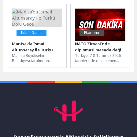
Temmuz-2 Ağustos tarihleri
hesaplarına 5 bin Türk lirası
arasında düzenlenen Hasan
bayram ikramiyesi...
Gemici-Gazanfer Bilge
Uluslararası Serbest...
Kültür Sanat
Ekonomi
Manisa’da İsmail
NATO Zirvesi’nde
Altunsaray ile Türkü
diplomasi masada değil,
Manisa Büyükşehir
Türkiye, 7-8 Temmuz 2026
Dolu Gece
sofrada da kuruldu!
Belediyesi tarafından
tarihlerinde düzenlenen
düzenlenen “Türkülerle
NATO Devlet ve Hükümet
Anadolu” etkinlikleri
Başkanları Zirvesi'ne 22 yıl
kapsamında, Türk Halk
sonra...
Müziği’nin güçlü sesi İsmail...