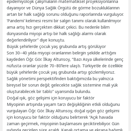
epidemiyolojik çalışmaların matematiksel projeksiyonlarına
dayanıyor ve Dünya Sağlık Örgütü de görme bozukluklarının
artan bir halk sağlığı sorunu olduğunu raporlarında vurguluyor.
‘Pandemi’ kelimesi resmi bir salgın tanımı olarak kullanılmıyor
ama artış hızı gerçekten dikkat çekici. Bu nedenle bilim
dünyasında miyopi artışı bir halk sağlığı alarmı olarak
değerlendiriliyor” diye konuştu.
Büyük şehirlerde çocuk yaş grubunda artış görülüyor
Son 30–40 yılda miyopi oranlarının belirgin şekilde arttığını
kaydeden Öğr. Gör. İlkay Altunsoy, “Bazı Asya ülkelerinde genç
nüfusta oranlar yüzde 70–80’lere ulaştı. Türkiye’de de özellikle
büyük şehirlerde çocuk yaş grubunda artışı gözlemliyoruz.
Sağlık yönetimi perspektifinden baktığımızda bu yalnızca
bireysel bir sorun değil; gelecekte sağlık sistemine mali yük
oluşturabilecek bir tablo” uyarısında bulundu.
Doğal ışık, göz gelişimi için koruyucu bir faktör
Miyopinin artışında yaşam tarzı değişikliğinin etkili olduğunu
vurgulayan Öğr. Gör. İlkay Altunsoy, doğal ışığın göz gelişimi
için koruyucu bir faktör olduğunu belirterek “Açık havada
zaman geçirmek, miyopinin başlamasını geciktirebiliyor. Gün
ışığında geçirilen süre azaldı. Kapalı ortama ve ekrana bağımlı