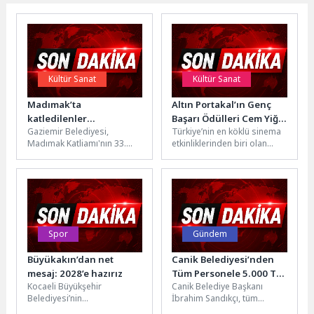
Kültür Sanat
Kültür Sanat
Madımak’ta
Altın Portakal’ın Genç
katledilenler
Başarı Ödülleri Cem Yiğit
Gaziemir Belediyesi,
Türkiye’nin en köklü sinema
Gaziemir’de türkülerle
Üzümoğlu ve Leyla
Madımak Katliamı'nın 33.
etkinliklerinden biri olan
anıldı
Smyrna Cabas’a
yılında düzenlediği "Üç
Uluslararası Antalya Altın
Ozanın Dilinden; Türkülerle
Portakal Film Festivali, 24-31
Var Olmak" konseriyle,
Ekim...
katliamda...
Spor
Gündem
Büyükakın’dan net
Canik Belediyesi’nden
mesaj: 2028’e hazırız
Tüm Personele 5.000 TL
Kocaeli Büyükşehir
Canik Belediye Başkanı
Bayram İkramiyesi
Belediyesi’nin
İbrahim Sandıkçı, tüm
organizasyonluğunda 31
belediye personelinin