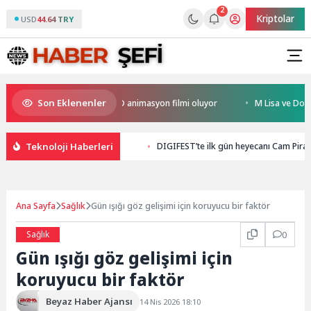
2
Kriptolar
USD
44.64 TRY
Son Eklenenler
ral Türkiye’nin ilk IMAX® animasyon filmi oluyor
M Lisa ve Dolu Kadehi
Teknoloji Haberleri
DIGIFEST’te ilk gün heyecanı Cam Piram
Ana Sayfa
Sağlık
Gün ışığı göz gelişimi için koruyucu bir faktör
Sağlık
0
Gün ışığı göz gelişimi için
koruyucu bir faktör
Beyaz Haber Ajansı
14 Nis 2026 18:10