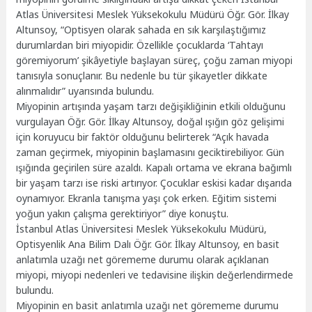
Atlas Üniversitesi Meslek Yüksekokulu Müdürü Öğr. Gör. İlkay
Altunsoy, “Optisyen olarak sahada en sık karşılaştığımız
durumlardan biri miyopidir. Özellikle çocuklarda ‘Tahtayı
göremiyorum’ şikâyetiyle başlayan süreç, çoğu zaman miyopi
tanısıyla sonuçlanır. Bu nedenle bu tür şikayetler dikkate
alınmalıdır” uyarısında bulundu.
Miyopinin artışında yaşam tarzı değişikliğinin etkili olduğunu
vurgulayan Öğr. Gör. İlkay Altunsoy, doğal ışığın göz gelişimi
için koruyucu bir faktör olduğunu belirterek “Açık havada
zaman geçirmek, miyopinin başlamasını geciktirebiliyor. Gün
ışığında geçirilen süre azaldı. Kapalı ortama ve ekrana bağımlı
bir yaşam tarzı ise riski artırıyor. Çocuklar eskisi kadar dışarıda
oynamıyor. Ekranla tanışma yaşı çok erken. Eğitim sistemi
yoğun yakın çalışma gerektiriyor” diye konuştu.
İstanbul Atlas Üniversitesi Meslek Yüksekokulu Müdürü,
Optisyenlik Ana Bilim Dalı Öğr. Gör. İlkay Altunsoy, en basit
anlatımla uzağı net görememe durumu olarak açıklanan
miyopi, miyopi nedenleri ve tedavisine ilişkin değerlendirmede
bulundu.
Miyopinin en basit anlatımla uzağı net görememe durumu