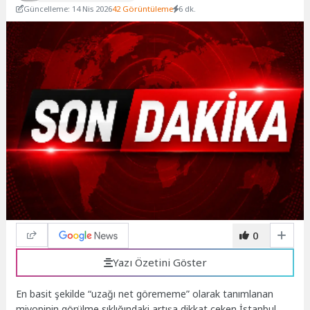
Güncelleme: 14 Nis 2026
42 Görüntüleme
6 dk.
0
Yazı Özetini Göster
En basit şekilde “uzağı net görememe” olarak tanımlanan
miyopinin görülme sıklığındaki artışa dikkat çeken İstanbul