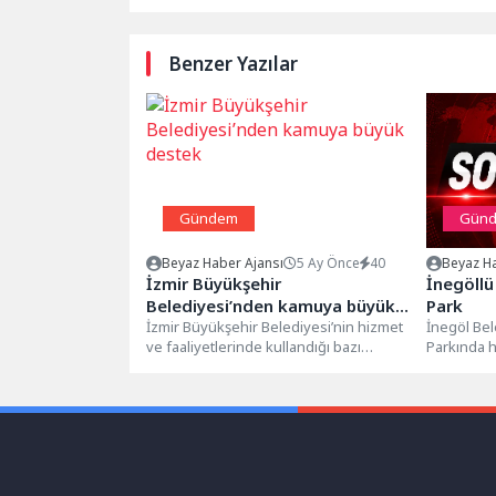
Benzer Yazılar
Gündem
Gün
Beyaz Haber Ajansı
5 Ay Önce
40
Beyaz Ha
İzmir Büyükşehir
İnegöllü
Belediyesi’nden kamuya büyük
Park
destek
İzmir Büyükşehir Belediyesi’nin hizmet
İnegöl Bel
ve faaliyetlerinde kullandığı bazı
Parkında h
binalara Vakıflar Genel Müdürlüğü’nün
Parkın bir
el koyma girişimine...
kazandırılıy