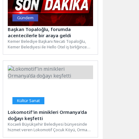
Gündem
Başkan Topaloğlu, forumda
acentecilerle bir araya geldi
Kemer Belediye Başkanı Necati Topaloğlu,
Kemer Belediyesi ile Hello Otel iş birliğince
Kemer'e gelen 650...
Kültür Sanat
Lokomotif’in minikleri Ormanya’da
doğayı keşfetti
Kocaeli Büyükşehir Belediyesi bünyesinde
hizmet veren Lokomotif Çocuk Köyü, Orman
Haftası kapsamında Ormanya Doğal Yaşam