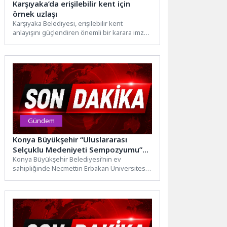
Karşıyaka’da erişilebilir kent için
örnek uzlaşı
Karşıyaka Belediyesi, erişilebilir kent
anlayışını güçlendiren önemli bir karara imza
attı. Yeniden inşa edilen bir...
Gündem
Konya Büyükşehir “Uluslararası
Selçuklu Medeniyeti Sempozyumu”na
Ev Sahipliği Yapıyor
Konya Büyükşehir Belediyesi’nin ev
sahipliğinde Necmettin Erbakan Üniversitesi,
Selçuk Üniversitesi, KTO Karatay Üniversitesi
ve Mimar...