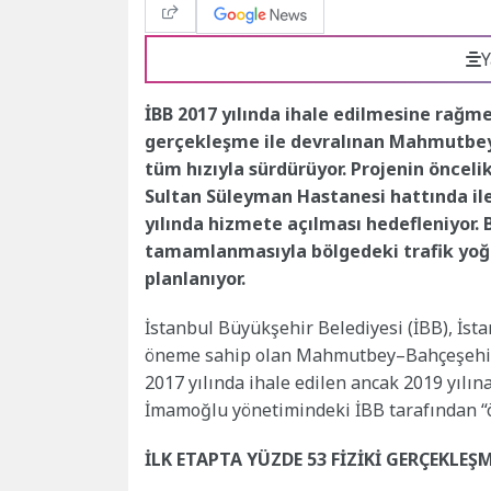
Y
İBB 2017 yılında ihale edilmesine rağmen
gerçekleşme ile devralınan Mahmutbey
tüm hızıyla sürdürüyor. Projenin önceli
Sultan Süleyman Hastanesi hattında ile
yılında hizmete açılması hedefleniyor. 
tamamlanmasıyla bölgedeki trafik yoğu
planlanıyor.
İstanbul Büyükşehir Belediyesi (İBB), İst
öneme sahip olan Mahmutbey–Bahçeşehir–
2017 yılında ihale edilen ancak 2019 yılı
İmamoğlu yönetimindeki İBB tarafından “ön
İLK ETAPTA YÜZDE 53 FİZİKİ GERÇEKLEŞ