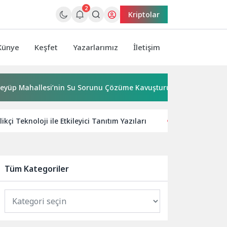
2
Kriptolar
Künye
Keşfet
Yazarlarımız
İletişim
llesi’nin Su Sorunu Çözüme Kavuşturuldu
Bornova’ya 7 
likçi Teknoloji ile Etkileyici Tanıtım Yazıları
Siemens, Yapay
Tüm Kategoriler