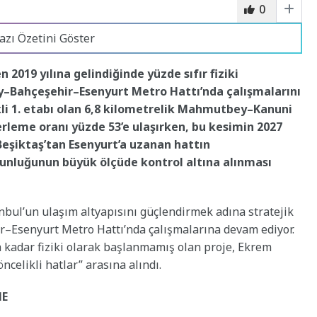
0
azı Özetini Göster
 2019 yılına gelindiğinde yüzde sıfır fiziki
–Bahçeşehir–Esenyurt Metro Hattı’nda çalışmalarını
kli 1. etabı olan 6,8 kilometrelik Mahmutbey–Kanuni
rleme oranı yüzde 53’e ulaşırken, bu kesimin 2027
Beşiktaş’tan Esenyurt’a uzanan hattın
nluğunun büyük ölçüde kontrol altına alınması
anbul’un ulaşım altyapısını güçlendirmek adına stratejik
Esenyurt Metro Hattı’nda çalışmalarına devam ediyor.
na kadar fiziki olarak başlanmamış olan proje, Ekrem
celikli hatlar” arasına alındı.
ME