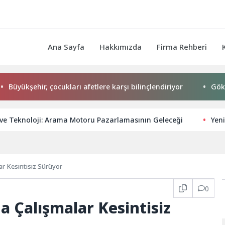
Ana Sayfa
Hakkımızda
Firma Rehberi
hir, çocukları afetlere karşı bilinçlendiriyor
Gökeyüp Maha
 ve Teknoloji: Arama Motoru Pazarlamasının Geleceği
Yeni
r Kesintisiz Sürüyor
0
 Çalışmalar Kesintisiz