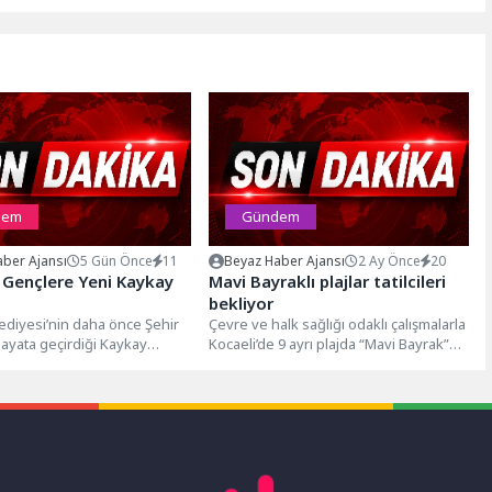
dem
Gündem
ber Ajansı
5 Gün Önce
11
Beyaz Haber Ajansı
2 Ay Önce
20
 Gençlere Yeni Kaykay
Mavi Bayraklı plajlar tatilcileri
bekliyor
ediyesi’nin daha önce Şehir
Çevre ve halk sağlığı odaklı çalışmalarla
ayata geçirdiği Kaykay
Kocaeli’de 9 ayrı plajda “Mavi Bayrak”
 yenisi daha şehre
unvanını koruyan Büyükşehir...
or....