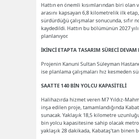
Hattın en önemli kısımlarından biri ola
arasını kapsayan 6,8 kilometrelik ilk etap,
sürdürdüğü çalışmalar sonucunda, sıfır no
kaydedildi. Hattın bu bölümünün 2027 yıl
planlanıyor.
İKİNCİ ETAPTA TASARIM SÜRECİ DEVAM
Projenin Kanuni Sultan Süleyman Hastanes
ise planlama çalışmaları hız kesmeden sü
SAATTE 140 BİN YOLCU KAPASİTELİ
Halihazırda hizmet veren M7 Yıldız-Mahmu
inşa edilen proje, tamamlandığında Kabat
sunacak. Yaklaşık 18,5 kilometre uzunluğu
bin yolcu kapasitesine sahip olacak metr
yaklaşık 28 dakikada, Kabataş’tan binen bi