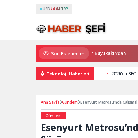
USD
44.64 TRY
Son Eklenenler
Süper Enduro’da start Başkan Büyükakın’dan
Büyükşe
Teknoloji Haberleri
2026’da SEO
Ana Sayfa
Gündem
Esenyurt Metrosu’nda Çalışmala
Gündem
Esenyurt Metrosu’nda