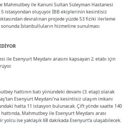
n ve Mahmutbey ile Kanuni Sultan Süleyman Hastanesi
 5 istasyondan oluşuyor. İBB ekiplerinin kesintisiz
ktasından devralınan projede yüzde 53 fiziki ilerleme
ı sonunda İstanbulluların hizmetine sunulması
 EDİYOR
i ile Esenyurt Meydanı arasını kapsayan 2. etabı için
rüyor.
tbey hattının batı yönündeki devamı (3. etap) olarak
aş’tan Esenyurt Meydanı’na kesintisiz ulaşım imkanı
ndaki hatta 11 istasyon bulunacak. Çift yönde saatte 140
o hattında, Mahmutbey ile Esenyurt Meydanı arası
r yolcu ise yaklaşık 68 dakikada Esenyurt’a ulaşabilecek.