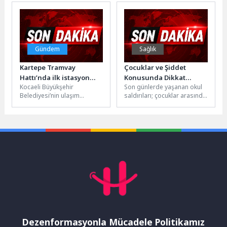
Nürnberg şehrinde
sivrisinek, karasinek ve diğer
Etti
düzenlenen 11. WT
haşerelere...
Başkanlık Kupası’nda elde
ettikleri derecelerle...
Gündem
Sağlık
Kartepe Tramvay
Çocuklar ve Şiddet
Hattı’nda ilk istasyon
Konusunda Dikkat
Kocaeli Büyükşehir
Son günlerde yaşanan okul
tamam
Edilmesi Gerekenler
Belediyesi’nin ulaşım
saldırıları; çocuklar arasında
yatırımları kapsamında iki
şiddet, akran zorbalığı ve
ilçeyi birbirine bağlayacak
uyum problemlerini yeniden
tramvay hattında çalışmalar
gündeme...
yoğun tempoda...
Dezenformasyonla Mücadele Politikamız