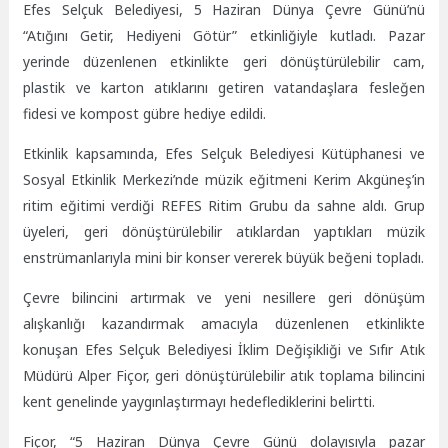
Efes Selçuk Belediyesi, 5 Haziran Dünya Çevre Günü’nü
“Atığını Getir, Hediyeni Götür” etkinliğiyle kutladı. Pazar
yerinde düzenlenen etkinlikte geri dönüştürülebilir cam,
plastik ve karton atıklarını getiren vatandaşlara fesleğen
fidesi ve kompost gübre hediye edildi.
Etkinlik kapsamında, Efes Selçuk Belediyesi Kütüphanesi ve
Sosyal Etkinlik Merkezi’nde müzik eğitmeni Kerim Akgüneş’in
ritim eğitimi verdiği REFES Ritim Grubu da sahne aldı. Grup
üyeleri, geri dönüştürülebilir atıklardan yaptıkları müzik
enstrümanlarıyla mini bir konser vererek büyük beğeni topladı.
Çevre bilincini artırmak ve yeni nesillere geri dönüşüm
alışkanlığı kazandırmak amacıyla düzenlenen etkinlikte
konuşan Efes Selçuk Belediyesi İklim Değişikliği ve Sıfır Atık
Müdürü Alper Fiçor, geri dönüştürülebilir atık toplama bilincini
kent genelinde yaygınlaştırmayı hedeflediklerini belirtti.
Fiçor, “5 Haziran Dünya Çevre Günü dolayısıyla pazar