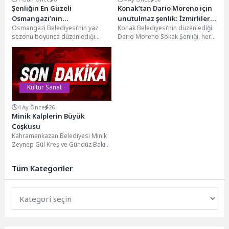
Şenliğin En Güzeli
Konak’tan Dario Moreno için
Osmangazi’nin
unutulmaz şenlik: İzmirliler
Osmangazi Belediyesi’nin yaz
Konak Belediyesi’nin düzenlediği
Mahallelerinde Yaşanıyor
akın etti
sezonu boyunca düzenlediği
Dario Moreno Sokak Şenliği, her
mahalle şenlikleri, vatandaşlara
yaştan İzmirliyi bir araya getirerek
unutulmaz yaz akşamları
kente nostalji...
yaşatmaya devam
ediyor.Osmangazi...
Kültür Sanat
4 Ay Önce
26
Minik Kalplerin Büyük
Coşkusu
Kahramankazan Belediyesi Minik
Zeynep Gül Kreş ve Gündüz Bakım
Evi’nde, 23 Nisan Ulusal
Egemenlik ve...
Tüm Kategoriler