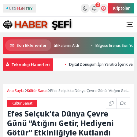
2
Kriptolar
USD
44.64 TRY
Son Eklenenler
Geleceğin Yüzücüleri Sertifikalarını Aldı
Bilgesu Erenus Son Yolculu
Teknoloji Haberleri
Dijital Dönüşüm İçin Yaratıcı İçerik ve SE
Ana Sayfa
Kültür Sanat
Efes Selçuk’ta Dünya Çevre Günü “Atığını Getir,
Hediyeni Götür” Etkinliğiyle Kutlandı
Kültür Sanat
0
Efes Selçuk’ta Dünya Çevre
Günü “Atığını Getir, Hediyeni
Götür” Etkinliğiyle Kutlandı