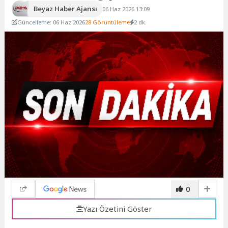
Beyaz Haber Ajansı
06 Haz 2026 13:09
Güncelleme: 06 Haz 2026
28 Görüntüleme
2 dk.
0
Yazı Özetini Göster