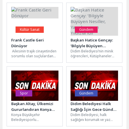
Kültür Sanat
Gündem
Frank Castle Geri
Başkan Hatice Gençay:
Dönüyor
‘Bilgiyle Büyüyen
Ailesinin trajik cinayetinden
Didim Belediyesi’nin minik
Nesiller, Yarınlarımızın
sorumlu olan suçlulardan
öğrencileri, Kütüphaneler
Yıldızlarıdır’
intikam aldığını düşünen
Haftası kapsamında
ancak çok geçmeden
Türkiye’nin en büyük köy
meydana gelen bu...
kütüphanelerinden biri olan
Akköy...
Spor
Gündem
Başkan Altay, Ülkemizi
Didim Belediyesi Halk
Gururlandıran Konya
Sağlığı İçin Gece Gündüz
Konya Büyükşehir
Didim Belediyesi, halk
Büyükşehir
Sahada
Belediyesporlu
sağlığını korumak ve yaz
Belediyesporlu
tekvandocular, Almanya’nın
aylarında artış gösteren
Tekvandocuları Tebrik