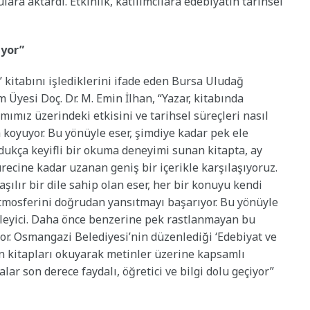
lara aktardı. Etkinlik, katılımcılara edebiyatın tarihsel
iyor”
 kitabını işlediklerini ifade eden Bursa Uludağ
 Üyesi Doç. Dr. M. Emin İlhan, “Yazar, kitabında
ımız üzerindeki etkisini ve tarihsel süreçleri nasıl
koyuyor. Bu yönüyle eser, şimdiye kadar pek ele
dukça keyifli bir okuma deneyimi sunan kitapta, ay
ecine kadar uzanan geniş bir içerikle karşılaşıyoruz.
şılır bir dile sahip olan eser, her bir konuyu kendi
 atmosferini doğrudan yansıtmayı başarıyor. Bu yönüyle
ileyici. Daha önce benzerine pek rastlanmayan bu
r. Osmangazi Belediyesi’nin düzenlediği ‘Edebiyat ve
 kitapları okuyarak metinler üzerine kapsamlı
ar son derece faydalı, öğretici ve bilgi dolu geçiyor”