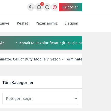
2
Kriptolar
Künye
Keşfet
Yazarlarımız
İletişim
Konak’ta imzalar fırsat eşitliği için atıldı
Başkan Çer
inatör, Call of Duty: Mobile 7. Sezon – Terminated ile Geliyor
Tüm Kategoriler