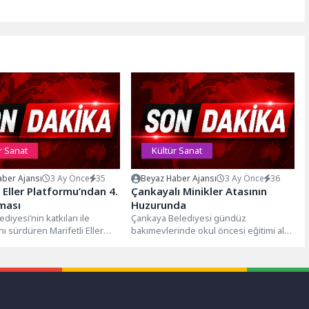
r Sanat
Kültür Sanat
ber Ajansı
3 Ay Önce
35
Beyaz Haber Ajansı
3 Ay Önce
36
i Eller Platformu’ndan 4.
Çankayalı Minikler Atasının
şması
Huzurunda
iyesi’nin katkıları ile
Çankaya Belediyesi gündüz
nı sürdüren Marifetli Eller
bakımevlerinde okul öncesi eğitimi alan
nun kuruluşunun 4. yılı
minikler, ilköğretime ilk adımlarını
 düzenlenen etkinlikte,...
atmadan önce Cumhuriyetimizin...