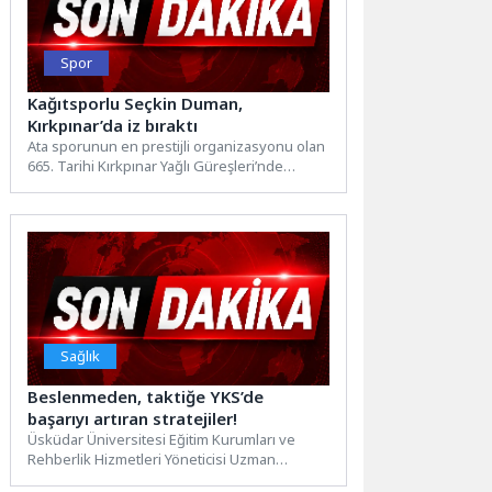
Spor
Kağıtsporlu Seçkin Duman,
Kırkpınar’da iz bıraktı
Ata sporunun en prestijli organizasyonu olan
665. Tarihi Kırkpınar Yağlı Güreşleri’nde
Kocaeli Büyükşehir Belediyesi Kağıtspor’un...
Sağlık
Beslenmeden, taktiğe YKS’de
başarıyı artıran stratejiler!
Üsküdar Üniversitesi Eğitim Kurumları ve
Rehberlik Hizmetleri Yöneticisi Uzman
Psikolojik Danışman Özgür Akoğlan, 20-21