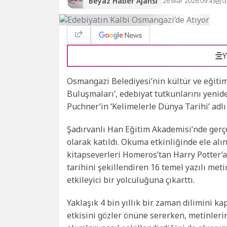
Beyaz Haber Ajansı
26 Mar 2026 09:43
G
Y
Osmangazi Belediyesi’nin kültür ve eğiti
Buluşmaları’, edebiyat tutkunlarını yenide
Puchner’in ‘Kelimelerle Dünya Tarihi’ adlı
Şadırvanlı Han Eğitim Akademisi’nde gerç
olarak katıldı. Okuma etkinliğinde ele alı
kitapseverleri Homeros’tan Harry Potter’a
tarihini şekillendiren 16 temel yazılı meti
etkileyici bir yolculuğuna çıkarttı.
Yaklaşık 4 bin yıllık bir zaman dilimini k
etkisini gözler önüne sererken, metinlerin 