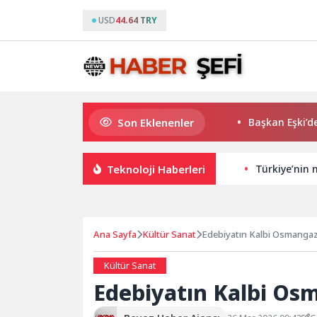
USD
44.64 TRY
Son Eklenenler
K. Menderes’te AKTAŞ Bereketi
Başkan Eşki’den Çam
Teknoloji Haberleri
Türkiye’nin 
Ana Sayfa
Kültür Sanat
Edebiyatın Kalbi Osmangazi
Kültür Sanat
Edebiyatın Kalbi Osm