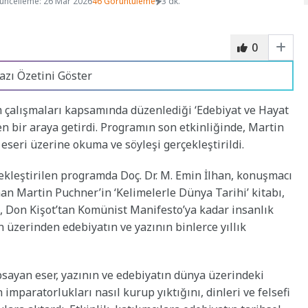
üncelleme: 26 Mar 2026
46 Görüntüleme
3 dk.
0
azı Özetini Göster
m çalışmaları kapsamında düzenlediği ‘Edebiyat ve Hayat
n bir araya getirdi. Programın son etkinliğinde, Martin
 eseri üzerine okuma ve söyleşi gerçekleştirildi.
ekleştirilen programda Doç. Dr. M. Emin İlhan, konuşmacı
nan Martin Puchner’in ‘Kelimelerle Dünya Tarihi’ kitabı,
, Don Kişot’tan Komünist Manifesto’ya kadar insanlık
n üzerinden edebiyatın ve yazının binlerce yıllık
apsayan eser, yazının ve edebiyatın dünya üzerindeki
imparatorlukları nasıl kurup yıktığını, dinleri ve felsefi