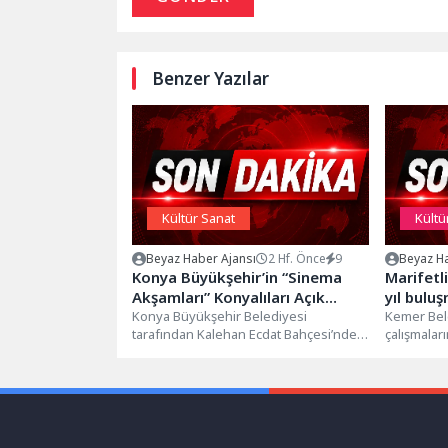
Benzer Yazılar
Kültür Sanat
Kültü
Beyaz Haber Ajansı
2 Hf. Önce
9
Beyaz Ha
Konya Büyükşehir’in “Sinema
Marifetl
Akşamları” Konyalıları Açık
yıl bulu
Havada Buluşturuyor
Konya Büyükşehir Belediyesi
Kemer Beled
tarafından Kalehan Ecdat Bahçesi’nde
çalışmaları
düzenlenen "Sinema Akşamları"
Platformu’
Konyalılara açık havada sinema keyfi...
dolayısıyla