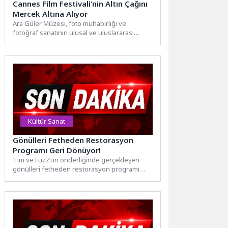
Cannes Film Festivali’nin Altın Çağını
Mercek Altına Alıyor
Ara Güler Müzesi, foto muhabirliği ve
fotoğraf sanatının ulusal ve uluslararası
alanda ün kazanmış en...
Kültür Sanat
Gönülleri Fetheden Restorasyon
Programı Geri Dönüyor!
Tim ve Fuzz’un önderliğinde gerçekleşen
gönülleri fetheden restorasyon programı
‘Araba SOS’, her zamankinden daha iddialı...