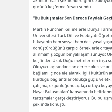
akımları nasıl şekillendirdiğini de okuyucu
gücünü keşfetme fırsatı sundu.
“Bu Buluşmalar Son Derece Faydalı Geç
Martin Puncner ‘Kelimelerle Dünya Tarihi’
Üniversitesi Türk Dili ve Edebiyatı Öğretim
hikayenin hem sosyal hem de siyasal yaşam
dönüştürdüğünü çarpıcı örneklerle ortaya 
alınmamış özgün bir yaklaşım sunuyor. Ol
keşfinden Uzak Doğu metinlerinin inşa sür
Okuyucu açısından son derece akıcı ve anla
bağlamı içinde ele alarak ilgili kültürün
kurduğu bağlantılar oldukça güçlü ve etk
çalışma, özgünlüğünü açıkça ortaya koyuyo
Hayat Buluşmaları’ kapsamında belirlenen
tartışmalar gerçekleştiriyoruz. Bu buluşmal
şeklinde konuştu.