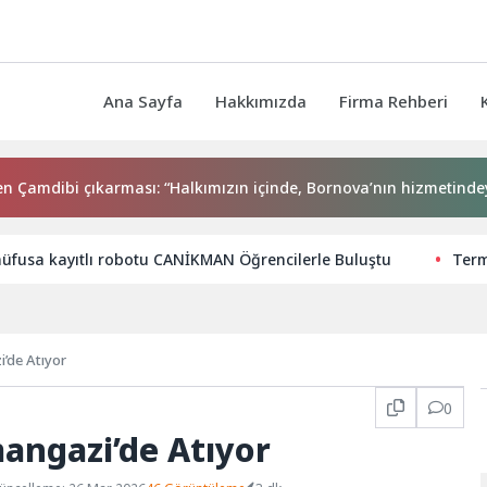
Ana Sayfa
Hakkımızda
Firma Rehberi
dibi çıkarması: “Halkımızın içinde, Bornova’nın hizmetindeyiz”
nüfusa kayıtlı robotu CANİKMAN Öğrencilerle Buluştu
Term
’de Atıyor
0
angazi’de Atıyor