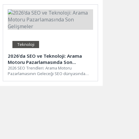
Haziran...
Teknoloji
2026’da SEO ve Teknoloji: Arama
Motoru Pazarlamasında Son
Gelişmeler
2026 SEO Trendleri: Arama Motoru
Pazarlamasının Geleceği SEO dünyasında
sürekli değişen trendler ve gelişmeler, dijital...