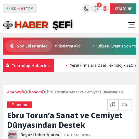
2
Kriptolar
USD
44.64 TRY
Son Eklenenler
e Geleceğin Yüzücüleri Sertifikalarını Aldı
Bilgesu Erenus Son Yolcu
Teknoloji Haberleri
Yerel Firmalara Özel Teknolojik SEO Ya
Ana Sayfa
Ekonomi
Ebru Torun’a Sanat ve Cemiyet Dünyasından
Destek
Ekonomi
0
Ebru Torun’a Sanat ve Cemiyet
Dünyasından Destek
Beyaz Haber Ajansı
08 Nis 2026 18:05