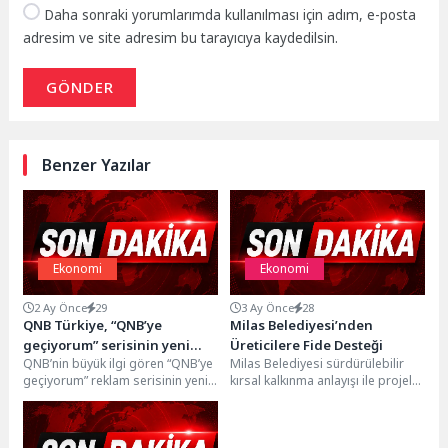
Daha sonraki yorumlarımda kullanılması için adım, e-posta
adresim ve site adresim bu tarayıcıya kaydedilsin.
GÖNDER
Benzer Yazılar
Ekonomi
Ekonomi
2 Ay Önce
29
3 Ay Önce
28
QNB Türkiye, “QNB’ye
Milas Belediyesi’nden
geçiyorum” serisinin yeni
Üreticilere Fide Desteği
QNB’nin büyük ilgi gören “QNB’ye
Milas Belediyesi sürdürülebilir
reklam filmini yayınladı
geçiyorum” reklam serisinin yeni
kırsal kalkınma anlayışı ile projeler
yüzü sevilen sanatçı Sıla oldu.
üretmeye ve üreticilerin yanında
Filmde...
olmaya devam ediyor....