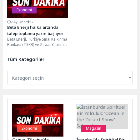
Ekonomi
2 Ay Önce
17
Beta Enerji halka arzında
talep toplama yarın başlıyor
Beta Enerji, Türkiye Sınai Kalkınma
Bankası (TSKB) ve Ziraat Yatırım’ın
liderliğinde, Yatırım Finansman
Menkul Değerler’in (YF)...
Tüm Kategoriler
Ekonomi
Magazin
Canva, Türkiye’de
İstanbul’da Spiritüel Bir