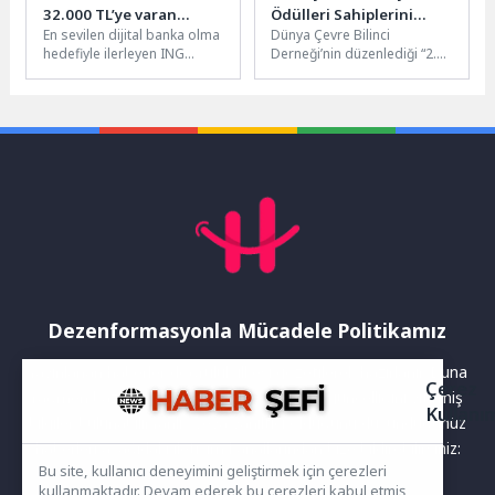
32.000 TL’ye varan
Ödülleri Sahiplerini
En sevilen dijital banka olma
Dünya Çevre Bilinci
yüksek nakit promosyon
Buldu
hedefiyle ilerleyen ING
Derneği’nin düzenlediği “2.
fırsatı
Türkiye, emeklilere sunduğu
Yüzyıl Cumhuriyet Ödülleri”
promosyon tutarını artırdı.
töreni, Cennet Kültür ve
Emekli...
Sanat Merkezi’nde...
Dezenformasyonla Mücadele Politikamız
Yayınlanan haberler doğruluk ilkesi gözetilerek hazırlanır. Buna
Çerez
rağmen bazı içeriklerde eksik, hatalı veya güncelliğini yitirmiş
Kullanı
bilgiler bulunabilir.Yanlış veya yanıltıcı olduğunu düşündüğünüz
haberleri aşağıdaki iletişim kanallarından bize bildirebilirsiniz:
Bu site, kullanıcı deneyimini geliştirmek için çerezleri
kullanmaktadır. Devam ederek bu çerezleri kabul etmiş