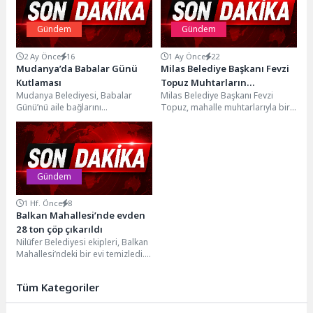
Gündem
Gündem
2 Ay Önce
16
1 Ay Önce
22
Mudanya’da Babalar Günü
Milas Belediye Başkanı Fevzi
Kutlaması
Topuz Muhtarların
Mudanya Belediyesi, Babalar
Milas Belediye Başkanı Fevzi
Taleplerini Dinledi
Günü’nü aile bağlarını
Topuz, mahalle muhtarlarıyla bir
güçlendiren, paylaşım ve birlik
araya geldi. Milas Belediyesi
duygusunu öne çıkaran renkli
Toplantı ve Düğün...
etkinliklerle...
Gündem
1 Hf. Önce
8
Balkan Mahallesi’nde evden
28 ton çöp çıkarıldı
Nilüfer Belediyesi ekipleri, Balkan
Mahallesi’ndeki bir evi temizledi.
Evden çıkarılan 28 ton çöp, üç
kamyona...
Tüm Kategoriler