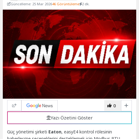
Güncelleme: 25 Mar 2026
46 Görüntüleme
2 dk.
0
Yazı Özetini Göster
Güç yönetimi şirketi
Eaton
, easyE4 kontrol rölesinin
haberleşme seçeneklerini desteklemek için Modbus RTU