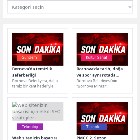
Gündem
Kültür Sanat
Bornova’da temizlik
Bornova’da tarih, doğa
seferberliği
ve spor aynı rotada
Bornova Belediyesi, daha
Bornova Belediyesi’nin
buluştu
temiz bir kent hedefiyle
“Bornova Mirası”
başlattığı periyodik temizlik
kapsamında düzenlediği
seferberliği kapsamında
yürüyüş etkinlikleri,
Mevlana Mahallesi'ndeki
vatandaşları Yeşilova
sokakları,...
Höyüğü, Yassıtepe Höyüğü
ve Dramalılar...
Teknoloji
Teknoloji
Web sitenizin başarısı
PMCC 2. Sezon