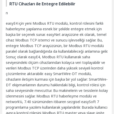
RTU Cihazları ile Entegre Edilebilir
n
easyE4 için yeni Modbus RTU modülü, kontrol rölesini farklı
haberleşme yapılarına esnek bir şekilde entegre etmek için
başka bir seçenek sunar. easyNet arayüzüne ek olarak, temel
cihaz Modbus TCP istemci ve sunucu işlevselliği sağlar. Bu,
entegre Modbus TCP arayüzünün, bir Modbus RTU modülü
paralel olarak bağlandığında da kullanılabileceği anlamına gelir.
Sonuç olarak easyE4, Modbus RTU kullanarak saha
seviyesindeki ölçüm cihazlarından kolayca veri toplayabilir ve
verileri Modbus TCP üzerinden daha yüksek seviyeli kontrol
çözümlerine aktarabilir. easy SmartWire-DT modülü,
cihazların iletişim kurması için başka bir yol sağlar: SmartWire-
DT ekipmanlarının durumu hakkındaki bilgi, kontrol rölesi için
saha seviyesinde mevcuttur. Bu makinelerin ve tesislerin kolay
izlenmesini sağlar. Modbus RTU haberleşme modülü ve
network’ü, 7.40 sürümünden itibaren sezgisel easySoft 7
programlama yazılımı kullanılarak yapılandırılır. Burada kullanıcı
ayrıca kontrol rölesini Modbus RTU master veya slave ünite