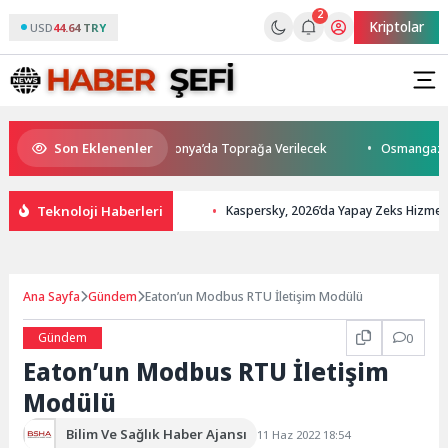
2
Kriptolar
USD
44.64 TRY
Son Eklenenler
ını Kaybetti: Kuzey Makedonya’da Toprağa Verilecek
Osmangazi’de Gel
Teknoloji Haberleri
Kaspersky, 2026’da Yapay Zeks Hizmeti G
Ana Sayfa
Gündem
Eaton’un Modbus RTU İletişim Modülü
Gündem
0
Eaton’un Modbus RTU İletişim
Modülü
Bilim Ve Sağlık Haber Ajansı
11 Haz 2022 18:54