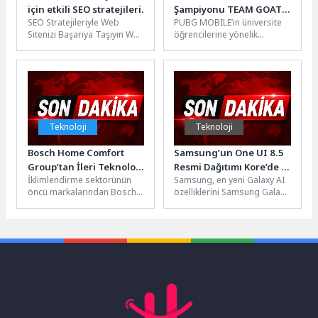
için etkili SEO stratejileri.
Şampiyonu TEAM GOAT
SEO Stratejileriyle Web
PUBG MOBILE’ın üniversite
Oldu
Sitenizi Başarıya Taşıyın Web
öğrencilerine yönelik
sitenizin başarılı olması için
düzenlediği PUBG MOBILE
SEO stratejilerini doğru bir...
Campus Championship’ın 1
milyon TL ödül havuzlu...
Teknoloji
Teknoloji
Bosch Home Comfort
Samsung’un One UI 8.5
Group’tan İleri Teknoloji
Resmi Dağıtımı Kore’de 6
İklimlendirme sektörünün
Samsung, en yeni Galaxy AI
Hava Temizleme
Mayıs’ta Başladı
öncü markalarından Bosch
özelliklerini Samsung Galaxy
Cihazları
Home Comfort Group,
ekosistemine taşıyarak One
geliştirdiği yenilikçi hava
UI 8.5 güncellemesini daha...
temizleme cihazı serisi ile...