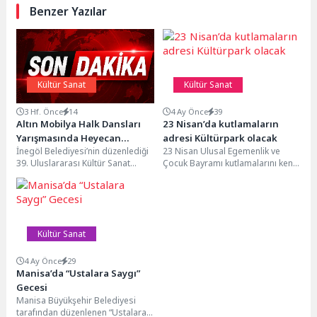
Benzer Yazılar
Kültür Sanat
Kültür Sanat
3 Hf. Önce
14
4 Ay Önce
39
Altın Mobilya Halk Dansları
23 Nisan’da kutlamaların
Yarışmasında Heyecan
adresi Kültürpark olacak
İnegöl Belediyesi’nin düzenlediği
23 Nisan Ulusal Egemenlik ve
Başladı
39. Uluslararası Kültür Sanat
Çocuk Bayramı kutlamalarını kent
Festivali kapsamında bu yıl
geneline yayan İzmir Büyükşehir
10’uncusu gerçekleştirilen Altın
Belediyesi, final...
Mobilya...
Kültür Sanat
4 Ay Önce
29
Manisa’da “Ustalara Saygı”
Gecesi
Manisa Büyükşehir Belediyesi
tarafından düzenlenen “Ustalara