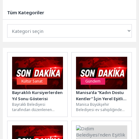
Saygı Konseri”, sanatseverlerin
yoğun katılımıyla gerçekleştirildi.
Tüm Kategoriler
Usta sanatçı Hilmi...
Kültür Sanat
Gündem
Bayraklılı Kursiyerlerden
Manisa’da “Kadın Dostu
Yıl Sonu Gösterisi
Kentler” İçin Yerel Eşitlik
Bayraklı Belediyesi
Manisa Büyükşehir
Çalışmaları Başladı
tarafından düzenlenen
Belediyesi ev sahipliğinde
jimnastik, bale ve modern
düzenlenen Kadın Dostu
dans kurslarına katılan
Kentler Programı tematik
yüzlerce kursiyer, yıl sonu...
alan eğitimleri başladı. Üç...