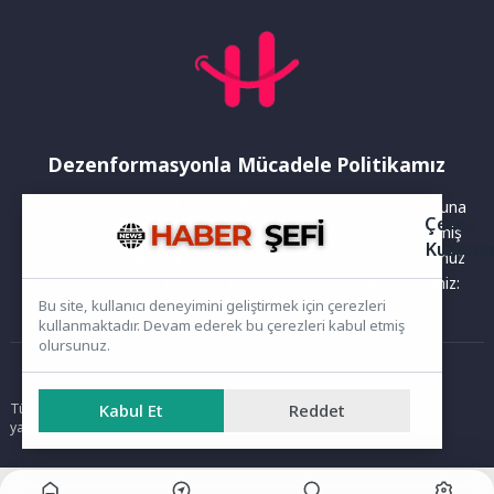
Dezenformasyonla Mücadele Politikamız
Yayınlanan haberler doğruluk ilkesi gözetilerek hazırlanır. Buna
Çerez
rağmen bazı içeriklerde eksik, hatalı veya güncelliğini yitirmiş
Kullanı
bilgiler bulunabilir.Yanlış veya yanıltıcı olduğunu düşündüğünüz
haberleri aşağıdaki iletişim kanallarından bize bildirebilirsiniz:
Bu site, kullanıcı deneyimini geliştirmek için çerezleri
kullanmaktadır. Devam ederek bu çerezleri kabul etmiş
olursunuz.
Ana Sayfa
Tüm hakları saklıdır. Sitede yer alan içerikler izinsiz kopyalanamaz,
Kabul Et
Reddet
yayımlanamaz ve kullanılamaz.