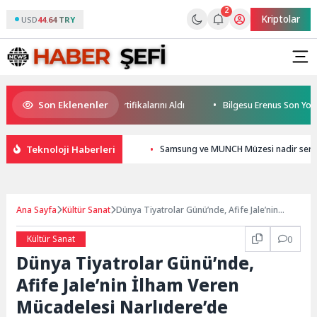
2
Kriptolar
USD
44.64 TRY
Son Eklenenler
e Geleceğin Yüzücüleri Sertifikalarını Aldı
Bilgesu Erenus Son Yolcu
Teknoloji Haberleri
Samsung ve MUNCH Müzesi nadir sergile
Ana Sayfa
Kültür Sanat
Dünya Tiyatrolar Günü’nde, Afife Jale’nin
İlham Veren Mücadelesi Narlıdere’de Anlatıldı
Kültür Sanat
0
Dünya Tiyatrolar Günü’nde,
Afife Jale’nin İlham Veren
Mücadelesi Narlıdere’de