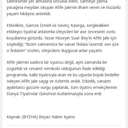
sahnesinde yer almasına öncülük eden, sahneye çıkma
yasağına meydan okuyan Afife Jale’nin ilham veren ve hüzünlü
yaşam hikâyesi anlatıldı.
Etkinlikte, Gamze İzmirli ve Sevinç Kasırga, sergiledikleri
etkileyici tiyatral anlatımla izleyicileri bir asır öncesinin zorlu
koşullarına götürdü. Yazar Hüseyin Suat Bey’in Afife Jale için
söylediği; “Bizim sahnemize bir sanat fedaisi lazımdı; sen işte
o fedaisin” sözleri, izleyicilere duygusal anlar yaşattı.
Afife Jale’nin sadece bir oyuncu değil, aynı zamanda bir
özgürlük ve cesaret sembolü olduğunun ifade edildiği
programda, kalbi tiyatroyla atan ve bu uğurda büyük bedeller
ödeyen Afife Jale saygı ve özlemle anıldı. Etkinlik, sanatın
aydınlatıcı gücüne vurgu yapılarak, tüm tiyatro emekçilerinin
Dünya Tiyatrolar Günü’nün kutlanmasıyla sona erdi.
Kaynak: (BYZHA) Beyaz Haber Ajansı