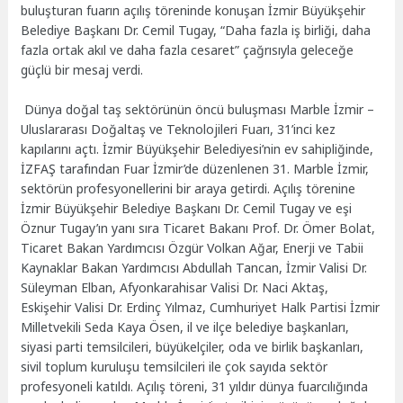
buluşturan fuarın açılış töreninde konuşan İzmir Büyükşehir
Belediye Başkanı Dr. Cemil Tugay, “Daha fazla iş birliği, daha
fazla ortak akıl ve daha fazla cesaret” çağrısıyla geleceğe
güçlü bir mesaj verdi.
Dünya doğal taş sektörünün öncü buluşması Marble İzmir –
Uluslararası Doğaltaş ve Teknolojileri Fuarı, 31’inci kez
kapılarını açtı. İzmir Büyükşehir Belediyesi’nin ev sahipliğinde,
İZFAŞ tarafından Fuar İzmir’de düzenlenen 31. Marble İzmir,
sektörün profesyonellerini bir araya getirdi. Açılış törenine
İzmir Büyükşehir Belediye Başkanı Dr. Cemil Tugay ve eşi
Öznur Tugay’ın yanı sıra Ticaret Bakanı Prof. Dr. Ömer Bolat,
Ticaret Bakan Yardımcısı Özgür Volkan Ağar, Enerji ve Tabii
Kaynaklar Bakan Yardımcısı Abdullah Tancan, İzmir Valisi Dr.
Süleyman Elban, Afyonkarahisar Valisi Dr. Naci Aktaş,
Eskişehir Valisi Dr. Erdinç Yılmaz, Cumhuriyet Halk Partisi İzmir
Milletvekili Seda Kaya Ösen, il ve ilçe belediye başkanları,
siyasi parti temsilcileri, büyükelçiler, oda ve birlik başkanları,
sivil toplum kuruluşu temsilcileri ile çok sayıda sektör
profesyoneli katıldı. Açılış töreni, 31 yıldır dünya fuarcılığında