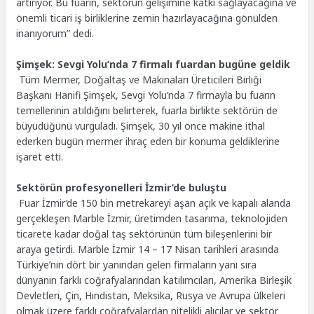
artırıyor. Bu fuarın, sektörün gelişimine katkı sağlayacağına ve
önemli ticari iş birliklerine zemin hazırlayacağına gönülden
inanıyorum” dedi.
Şimşek: Sevgi Yolu’nda 7 firmalı fuardan bugüne geldik
Tüm Mermer, Doğaltaş ve Makinaları Üreticileri Birliği
Başkanı Hanifi Şimşek, Sevgi Yolu’nda 7 firmayla bu fuarın
temellerinin atıldığını belirterek, fuarla birlikte sektörün de
büyüdüğünü vurguladı. Şimşek, 30 yıl önce makine ithal
ederken bugün mermer ihraç eden bir konuma geldiklerine
işaret etti.
Sektörün profesyonelleri İzmir’de buluştu
Fuar İzmir’de 150 bin metrekareyi aşan açık ve kapalı alanda
gerçekleşen Marble İzmir, üretimden tasarıma, teknolojiden
ticarete kadar doğal taş sektörünün tüm bileşenlerini bir
araya getirdi. Marble İzmir 14 – 17 Nisan tarihleri arasında
Türkiye’nin dört bir yanından gelen firmaların yanı sıra
dünyanın farklı coğrafyalarından katılımcıları, Amerika Birleşik
Devletleri, Çin, Hindistan, Meksika, Rusya ve Avrupa ülkeleri
olmak üzere farklı coğrafyalardan nitelikli alıcılar ve sektör