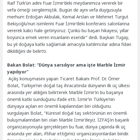
Raif Türk’ün adını Fuar İzmir’deki meydanımıza vererek bir
vefa örneği sergilemiştik. Bugün de aynı vefa duygusuyla
merhum Erdoğan Akbulak, Kemal Arslan ve Mehmet Turgut
Bekişoğlu’nun isimlerini Fuar İzmir’deki konferans salonlarına
vererek kalıcı hale getiriyoruz. Çünkü bu başarı hikayesi, yıllar
boyunca emek veren insanların eseridir” dedi. Başkan Tugay,
bu yıl doğaya katkı sağlamak amacıyla katılımcılar adına fidan
dikildiğini de belirtti.
Bakan Bolat: “Dünya sarsılıyor ama işte Marble İzmir
yapılıyor”
Açılış konuşmasını yapan Ticaret Bakanı Prof. Dr. Ömer
Bolat, Türkiye’nin doğal taş ihracatında dünyanın ilk üç ülkesi
arasında yer aldığını belirterek Marble İzmir’in bu başarıya
önemli katkı sunduğunu ifade etti. İzmir’in Türkiye’nin
dünyaya açılan en önemli kapılarından biri olduğunu
vurgulayan Bolat, “Küresel doğal taş sektörünün en önemli
buluşmalarından biri olan Marble İzmir’deyiz. İZFAŞ’ın başarılı
organizasyonuyla gerçekleşen bu fuar, dünya çapında ilk üç
arasında yer alan, iftihar ettiğimiz organizasyonlardan biridir.