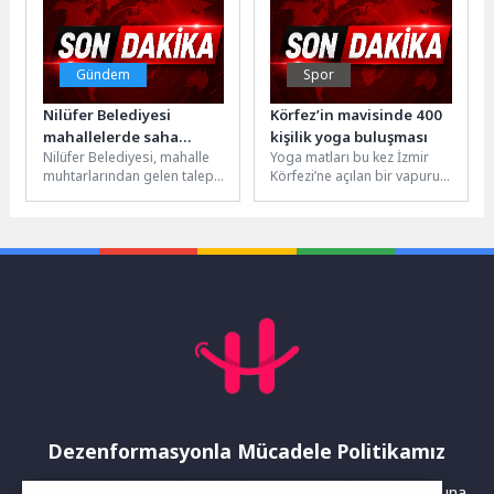
Gündem
Spor
Nilüfer Belediyesi
Körfez’in mavisinde 400
mahallelerde saha
kişilik yoga buluşması
Nilüfer Belediyesi, mahalle
Yoga matları bu kez İzmir
ziyaretlerine başladı
muhtarlarından gelen talep
Körfezi’ne açılan bir vapurun
ve öneriler doğrultusunda
güvertesine serildi. Dünya
saha ziyaretlerini başlattı.
Yoga Günü’nde 400...
Nilüfer Belediye Başkan...
Dezenformasyonla Mücadele Politikamız
Yayınlanan haberler doğruluk ilkesi gözetilerek hazırlanır. Buna