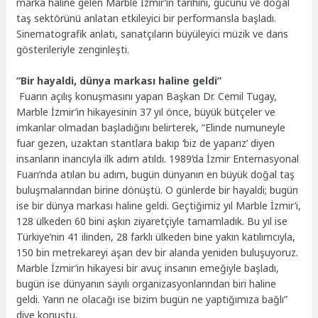
marka haline gelen Marble İzmir’in tarihini, gücünü ve doğal
taş sektörünü anlatan etkileyici bir performansla başladı.
Sinematografik anlatı, sanatçıların büyüleyici müzik ve dans
gösterileriyle zenginleşti.
“Bir hayaldi, dünya markası haline geldi”
Fuarın açılış konuşmasını yapan Başkan Dr. Cemil Tugay,
Marble İzmir’in hikayesinin 37 yıl önce, büyük bütçeler ve
imkanlar olmadan başladığını belirterek, “Elinde numuneyle
fuar gezen, uzaktan stantlara bakıp ‘biz de yaparız’ diyen
insanların inancıyla ilk adım atıldı. 1989’da İzmir Enternasyonal
Fuarı’nda atılan bu adım, bugün dünyanın en büyük doğal taş
buluşmalarından birine dönüştü. O günlerde bir hayaldi; bugün
ise bir dünya markası haline geldi. Geçtiğimiz yıl Marble İzmir’i,
128 ülkeden 60 bini aşkın ziyaretçiyle tamamladık. Bu yıl ise
Türkiye’nin 41 ilinden, 28 farklı ülkeden bine yakın katılımcıyla,
150 bin metrekareyi aşan dev bir alanda yeniden buluşuyoruz.
Marble İzmir’in hikayesi bir avuç insanın emeğiyle başladı,
bugün ise dünyanın sayılı organizasyonlarından biri haline
geldi. Yarın ne olacağı ise bizim bugün ne yaptığımıza bağlı”
diye konuştu.