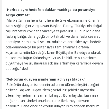
“Herkes aynı hedefe odaklanmadıkça bu potansiyel
açığa çıkmaz”
Marble İzmir’in hem kent hem de ülke ekonomisine önemli
katkı sağladığını vurgulayan Başkan Tugay, “Türkiye’nin doğal
taş ihracatını çok daha yukarıya taşıyabiliriz. Bunun için daha
fazla iş birliği, daha güçlü bir ortak akıl ve daha fazla cesaret
gerekiyor. Kamu, özel sektör, odalar ve dernekler aynı hedefe
odaklanmadıkça bu potansiyeli tam anlamıyla ortaya
koymamız mümkün değil. İzmir Büyükşehir Belediyesi olarak
bu sorumluluğun farkındayız. İZFAŞ ile birlikte bu platformu
büyütmeye ve uluslararası etkisini artırmaya kararlılıkla devam
edeceğiz” dedi.
“Sektörün duayen isimlerinin adı yaşatılacak”
Sektörün duayen isimlerinin adlarının ölümsüzleştirileceğini
belirten Başkan Tugay, “İzmir, vefalı bir şehirdir. Kıymetini
bilenin kıymetini her zaman bilmiştir. Bu anlayışla, fuarımıza
değer katan isimleri onurlandırarak ilerlemeye devam
ediyoruz. Daha önce sektörün duayen isimlerinden merhum