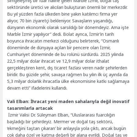
Simgeleşmiş bir fuar haline gelen Marble İzmir, doğal taş
sektöründe üretici ve alıcıları buluşturan önemli bir merkezdir.
Bu yıl yüzden fazla ülkeden bine yakın katılımcı firma yer
alıyor, 70 bin ziyaretçi bekleniyor. Savaşların yaşandığı,
dünyanın ekonomik olarak sarsıldığı bir dönemdeyiz. Ama işte
Marble İzmir yapılıyor” dedi. Bolat ayrıca, İzmir’in tarih
boyunca ihracatın merkezi olduğunu belirterek, “Osmanlı
döneminde de dünyaya açılan bir pencere olan İzmir,
Cumhuriyet döneminde de bu rolünü sürdürdü. 2025 yılında
22,5 milyar dolar ihracat ve 12,9 milyar dolar ithalat
gerçekleştiren kent, dış ticaret fazlası veren nadir şehirlerden
biridir. Bu güzide şehir, savaşa rağmen bu yılın ilk üç ayında da
5,3 milyar dolarlık ihracatla ülke ekonomisine katkı sağlamaya
devam etti” ifadelerini kullandı.
Vali Elban: İhracat yeni maden sahalarıyla değil inovatif
tasarımlarla artacak
İzmir Valisi Dr. Süleyman Elban, “Uluslararası fuarcılığın
başladığı bir şehirdeyiz. Mermer ve doğal taş sektörü,
‘ekmeğini taştan çıkaran’ bir anlayışla yola çıktı, ancak bugün
çok daha özel ve katma değerli bir alana evrildi. Doğal taş ve