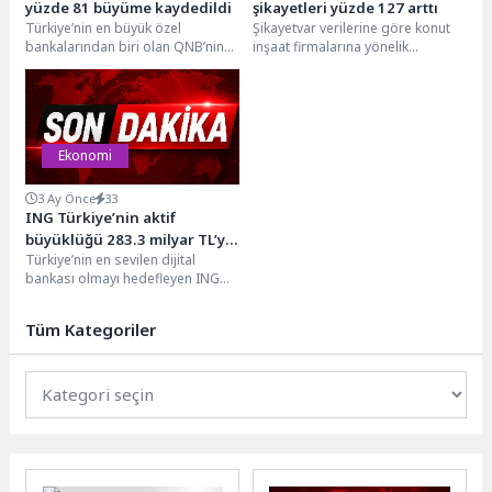
yüzde 81 büyüme kaydedildi
şikayetleri yüzde 127 arttı
Türkiye’nin en büyük özel
Şikayetvar verilerine göre konut
bankalarından biri olan QNB’nin
inşaat firmalarına yönelik
yüzde 100 iştiraki olarak faaliyet
şikâyetler, 2026’nın aynı
gösteren QNB...
döneminde geçen yıla kıyasla
yüzde...
Ekonomi
3 Ay Önce
33
ING Türkiye’nin aktif
büyüklüğü 283.3 milyar TL’ye
Türkiye’nin en sevilen dijital
ulaştı
bankası olmayı hedefleyen ING
Türkiye, 2026 yılının ilk çeyreğine
ilişkin konsolide...
Tüm Kategoriler