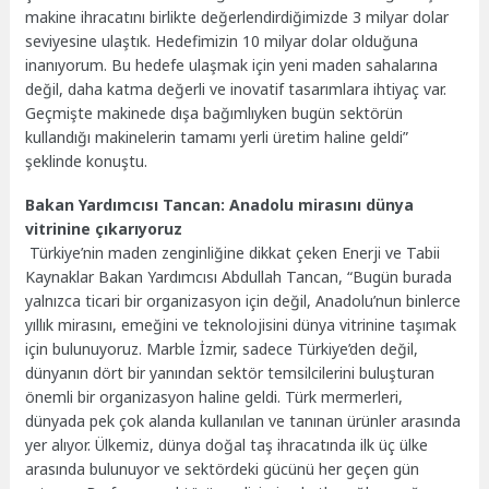
makine ihracatını birlikte değerlendirdiğimizde 3 milyar dolar
seviyesine ulaştık. Hedefimizin 10 milyar dolar olduğuna
inanıyorum. Bu hedefe ulaşmak için yeni maden sahalarına
değil, daha katma değerli ve inovatif tasarımlara ihtiyaç var.
Geçmişte makinede dışa bağımlıyken bugün sektörün
kullandığı makinelerin tamamı yerli üretim haline geldi”
şeklinde konuştu.
Bakan Yardımcısı Tancan: Anadolu mirasını dünya
vitrinine çıkarıyoruz
Türkiye’nin maden zenginliğine dikkat çeken Enerji ve Tabii
Kaynaklar Bakan Yardımcısı Abdullah Tancan, “Bugün burada
yalnızca ticari bir organizasyon için değil, Anadolu’nun binlerce
yıllık mirasını, emeğini ve teknolojisini dünya vitrinine taşımak
için bulunuyoruz. Marble İzmir, sadece Türkiye’den değil,
dünyanın dört bir yanından sektör temsilcilerini buluşturan
önemli bir organizasyon haline geldi. Türk mermerleri,
dünyada pek çok alanda kullanılan ve tanınan ürünler arasında
yer alıyor. Ülkemiz, dünya doğal taş ihracatında ilk üç ülke
arasında bulunuyor ve sektördeki gücünü her geçen gün