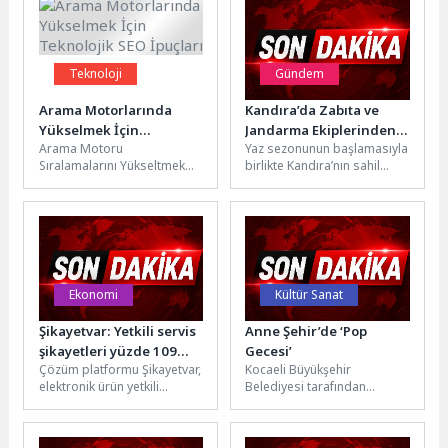
Teknoloji
Gündem
Arama Motorlarında
Kandıra’da Zabıta ve
Yükselmek İçin
Jandarma Ekiplerinden
Arama Motoru
Yaz sezonunun başlamasıyla
Teknolojik SEO İpuçları
Karavan ve Çadırlara Sıkı
Sıralamalarını Yükseltmek
birlikte Kandıra’nın sahil
Denetim
İçin Teknolojik SEO
bölgelerinde yaşanan
Stratejileri Arama motoru
yoğunluk nedeniyle, Kocaeli
sıralamalarını yükseltmek
Büyükşehir Belediyesi ve
için teknolojik SEO...
Kandıra...
Ekonomi
Kültür Sanat
Şikayetvar: Yetkili servis
Anne Şehir’de ‘Pop
şikayetleri yüzde 109
Gecesi’
Çözüm platformu Şikayetvar,
Kocaeli Büyükşehir
arttı
elektronik ürün yetkili
Belediyesi tarafından
servislerine yönelik
düzenlenen “Anne Şehir’de
şikayetlerin son bir yılda
Yaz Akşamları” etkinlikleri, bu
yüzde 109, beyaz...
kez ‘Pop Gecesi’ ile...