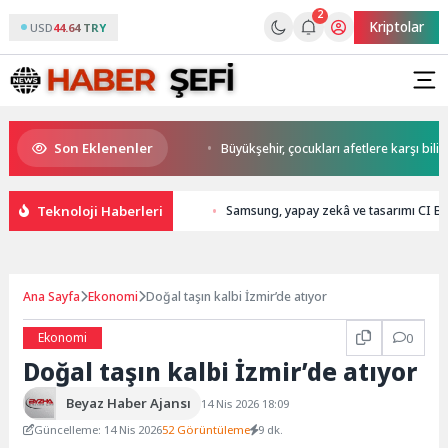
2
Kriptolar
USD
44.64 TRY
Son Eklenenler
rt Başkan Büyükakın’dan
Büyükşehir, çocukları afetlere karşı bilinçlendi
Teknoloji Haberleri
Samsung, yapay zekâ ve tasarımı CI B
Ana Sayfa
Ekonomi
Doğal taşın kalbi İzmir’de atıyor
Ekonomi
0
Doğal taşın kalbi İzmir’de atıyor
Beyaz Haber Ajansı
14 Nis 2026 18:09
Güncelleme: 14 Nis 2026
52 Görüntüleme
9 dk.