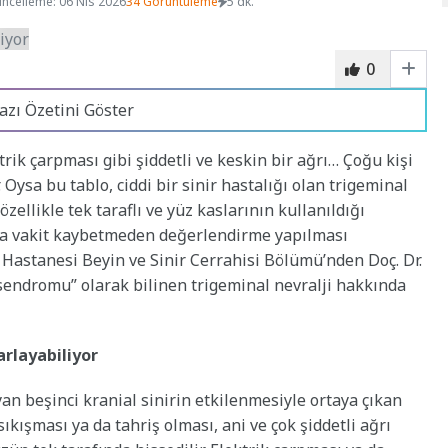
ncelleme: 06 Nis 2026
34 Görüntüleme
5 dk.
0
azı Özetini Göster
rik çarpması gibi şiddetli ve keskin bir ağrı… Çoğu kişi
 Oysa bu tablo, ciddi bir sinir hastalığı olan trigeminal
özellikle tek taraflı ve yüz kaslarının kullanıldığı
nda vakit kaybetmeden değerlendirme yapılması
Hastanesi Beyin ve Sinir Cerrahisi Bölümü’nden Doç. Dr.
sendromu” olarak bilinen trigeminal nevralji hakkında
arlayabiliyor
an beşinci kranial sinirin etkilenmesiyle ortaya çıkan
ıkışması ya da tahriş olması, ani ve çok şiddetli ağrı