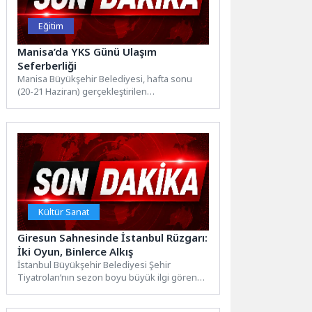
Eğitim
Manisa’da YKS Günü Ulaşım
Seferberliği
Manisa Büyükşehir Belediyesi, hafta sonu
(20-21 Haziran) gerçekleştirilen
Yükseköğretim Kurumları Sınavı’nda (YKS)
öğrencilerin sınav merkezlerine...
Kültür Sanat
Giresun Sahnesinde İstanbul Rüzgarı:
İki Oyun, Binlerce Alkış
İstanbul Büyükşehir Belediyesi Şehir
Tiyatroları’nın sezon boyu büyük ilgi gören
oyunları “Maviydi Bisikletim” ve “Yenilmez”...