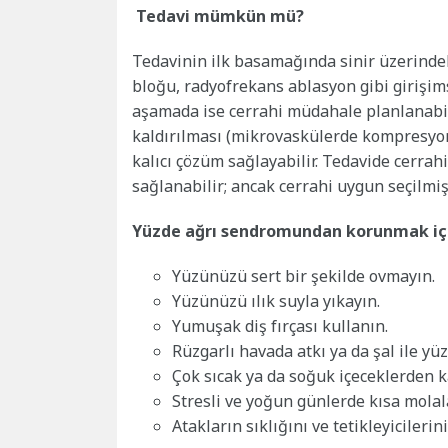
Tedavi mümkün mü?
Tedavinin ilk basamağında sinir üzerindeki 
bloğu, radyofrekans ablasyon gibi girişimse
aşamada ise cerrahi müdahale planlanabili
kaldırılması (mikrovaskülerde kompresyon
kalıcı çözüm sağlayabilir. Tedavide cerrah
sağlanabilir; ancak cerrahi uygun seçilmi
Yüzde ağrı sendromundan korunmak içi
Yüzünüzü sert bir şekilde ovmayın.
Yüzünüzü ılık suyla yıkayın.
Yumuşak diş fırçası kullanın.
Rüzgarlı havada atkı ya da şal ile y
Çok sıcak ya da soğuk içeceklerden k
Stresli ve yoğun günlerde kısa molala
Atakların sıklığını ve tetikleyicileri