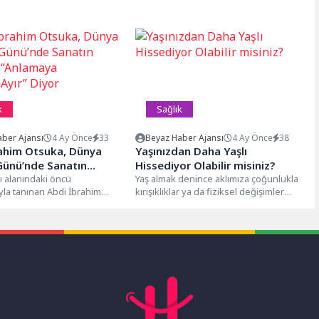
k
Sağlık
ber Ajansı
4 Ay Önce
33
Beyaz Haber Ajansı
4 Ay Önce
38
rahim Otsuka, Dünya
Yaşınızdan Daha Yaşlı
Günü’nde Sanatın
Hissediyor Olabilir misiniz?
 “Anlamaya
ı alanındaki öncü
Yaş almak denince aklımıza çoğunlukla
ıyla tanınan Abdi İbrahim
kırışıklıklar ya da fiziksel değişimler
yır” Diyor
O), 30 Mart Dünya Bipolar
gelir. Oysa bazen bedenimiz genç...
.