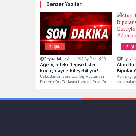
Benzer Yazılar
Sağlık
Sağlı
Beyaz Haber Ajansı
2 Ay Önce
30
Beyaz Ha
Ağız içindeki değişiklikler
Abdi İb
konuşmayı etkileyebiliyor!
Bipolar 
Üsküdar Üniversitesi Diş Hastanesi
Gücüyle
Ruh sağlığ
Protetik Diş Tedavisi Uzmanı Prof. Dr.
çalışmalar
#ZamanA
İbrahim Berk Bellaz, protez
Otsuka (AI
uygulamalarının...
Günü’nde..