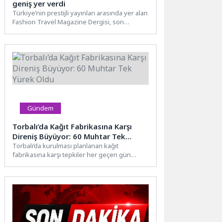
geniş yer verdi
Türkiye’nin prestijli yayınları arasında yer alan
Fashion Travel Magazine Dergisi, son
sayısında Kemer’e geniş yer...
Gündem
Torbalı’da Kağıt Fabrikasına Karşı
Direniş Büyüyor: 60 Muhtar Tek
Yürek Oldu
Torbalı’da kurulması planlanan kağıt
fabrikasına karşı tepkiler her geçen gün
büyüyor. Daha önce Torbalı Belediye...