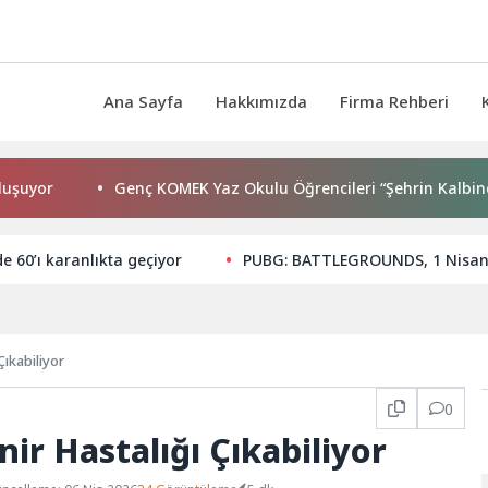
Ana Sayfa
Hakkımızda
Firma Rehberi
r
Genç KOMEK Yaz Okulu Öğrencileri “Şehrin Kalbinde Yolcu
e 60’ı karanlıkta geçiyor
PUBG: BATTLEGROUNDS, 1 Nisan 
Çıkabiliyor
0
inir Hastalığı Çıkabiliyor