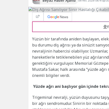
Beyaz Haber Ajansı
06 Nis 2026 08:41
Gü
Y
Yüzün bir tarafında aniden başlayan, elekt
bu durumu diş ağrısı ya da sinüzit sanıyor.
nevraljinin habercisi olabiliyor. Uzmanlar, 
hareketlerle tetiklenebilen yüz ağrıları
gerektiğini vurguluyor. Memorial Göztepe 
Mustafa Sakar, halk arasında “yüzde ağrı 
önemli bilgiler verdi.
Yüzde ağrı ani başlıyor gün içinde tekr
Trigeminal nevralji, yüzün duyusunu taşıy
bir ağrı sendromudur. Sinirin bir noktada s