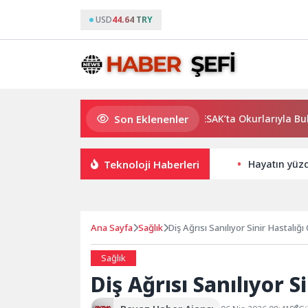
USD
44.64 TRY
Son Eklenenler
Usta Yazar Burhan Sönmez TESAK’ta Okurlarıyla Buluşuyo
Teknoloji Haberleri
Hayatın yüzd
Ana Sayfa
Sağlık
Diş Ağrısı Sanılıyor Sinir Hastalığı 
Sağlık
Diş Ağrısı Sanılıyor S