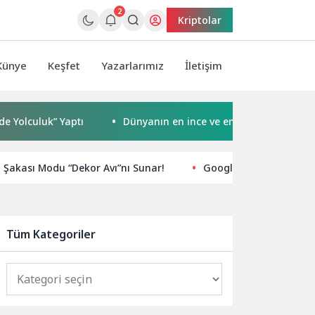
2
Kriptolar
Künye
Keşfet
Yazarlarımız
İletişim
luk” Yaptı
Dünyanın en ince ve en güçlü katlanabilir am
Şakası Modu “Dekor Avı”nı Sunar!
Google’dan Teknik SEO
Tüm Kategoriler