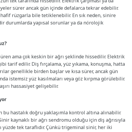
zün tek tarafında hissedilir. Elektrik çarpması ya da
iyeler sürer ancak gün içinde defalarca tekrar edebilir.
fif rüzgarla bile tetiklenebilir. En sık neden, sinire
ir durumlarda yapısal sorunlar ya da nörolojik
uz?
üren ama çok keskin bir ağrı şeklinde hissedilir. Elektrik
i tarif edilir. Diş fırçalama, yüz yıkama, konuşma, hatta
Ağrılar genellikle birden başlar ve kısa sürer, ancak gün
sında istemsiz yüz kasılmaları veya göz kırpma görülebilir.
ırı hassasiyet gelişebilir.
ıyor
n bu hastalık doğru yaklaşımla kontrol altına alınabilir.
. Sinir kaynaklı bir ağrı sendromu olduğu için diş ağrısıyla
 yüzde tek taraflıdır. Çünkü trigeminal sinir, her iki