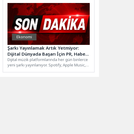
Ekonomi
Şarkı Yayınlamak Artık Yetmiyor:
Dijital Dünyada Başarı İçin PR, Haber
Çalışmaları ve YouTube Reklamları
Dijital müzik platformlarında her gün binlerce
yeni şarkı yayınlanıyor. Spotify, Apple Music,
Öne Çıkıyor
YouTube Music ve...