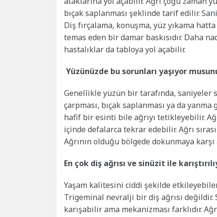
ataklarına yol açabilir. Ağrı çoğu zaman yü
bıçak saplanması şeklinde tarif edilir. San
Diş fırçalama, konuşma, yüz yıkama hatta ha
temas eden bir damar baskısıdır. Daha nad
hastalıklar da tabloya yol açabilir.
Yüzünüzde bu sorunları yaşıyor musun
Genellikle yüzün bir tarafında, saniyeler s
çarpması, bıçak saplanması ya da yanma gib
hafif bir esinti bile ağrıyı tetikleyebilir. 
içinde defalarca tekrar edebilir. Ağrı sıra
Ağrının olduğu bölgede dokunmaya karşı aş
En çok diş ağrısı ve sinüzit ile karıştırıl
Yaşam kalitesini ciddi şekilde etkileyebile
Trigeminal nevralji bir diş ağrısı değildir
karışabilir ama mekanizması farklıdır. Ağrı