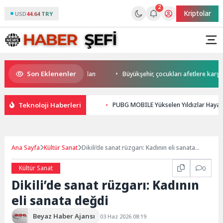
2
Kriptolar
USD
44.64 TRY
Son Eklenenler
a start Başkan Büyükakın’dan
Büyükşehir, çocukları afetlere karşı bili
Teknoloji Haberleri
PUBG MOBILE Yükselen Yıldızlar Hayal K
Ana Sayfa
Kültür Sanat
Dikili’de sanat rüzgarı: Kadının eli sanata
değdi
Kültür Sanat
0
Dikili’de sanat rüzgarı: Kadının
eli sanata değdi
Beyaz Haber Ajansı
03 Haz 2026 08:19