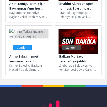
Akın: Komşularımız için
İbrahim Akın’dan spor
Bayrampaşa’nın her
hamlesi: Bayrampaşa
Bayrampaşa Belediye
İstanbul Bayrampaşa
köşesine dokunuyoruz
Spor Tesisleri için
Başkan Vekili İbrahim Akın,
Belediye Başkan Vekili
yatırım protokolü
yenileme çalışmalarının tüm
İbrahim Akın, ilçenin spor
imzalandı
hızıyla sürdüğü Ali Fuat
altyapısını güçlendirecek
Başgil Caddesi’nde...
önemli bir yatırım için...
Gündem
Gündem
Anne Taksi hizmet
‘Balkan Martavalı’
vermeye başladı
geleneği yaşatıldı
Kemer Belediye Başkanı
Lüleburgaz Belediyesi ve
Necati Topaloğlu’nun
Kent Konseyi Çevre Çalışma
öncülüğünde Kemer
Grubu üyeleri, unutulmaya
Belediyesi Sağlık İşleri
yüz tutmuş geleneklerden
Müdürlüğü tarafından
Balkan Martavalı’nı...
başlatılan Anne Taksi...