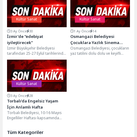
Kültür Sanat
Kültür Sanat
3 Ay Önce
30
1 Ay Önce
14
İzmir’de “edebiyat
Osmangazi Belediyesi
iyileştirecek”
Çocuklara Yazlık Sinema
İzmir Büyükşehir Belediyesi
Osmangazi Belediyesi, çocukların
Keyfi Yaşatıyor
tarafından 25-27 Eylül tarihlerinde
yaz tatilini dolu dolu ve keyifli
yapılacak 10. İzmir Uluslararası
geçirebilmeleri amacıyla
Edebiyat Festivali kapsamında
düzenlediği "Osmangazi'de Yaz
lise...
Film...
Kültür Sanat
3 Ay Önce
28
Torbalı’da Engelsiz Yaşam
İçin Anlamlı Hafta
Torbalı Belediyesi, 10-16 Mayıs
Engelliler Haftası kapsamında
düzenlediği etkinliklerle bir kez
daha fark yarattı. Göreve...
Tüm Kategoriler