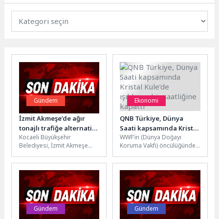
Gündem
Ekonomi
İzmit Akmeşe’de ağır
QNB Türkiye, Dünya
tonajlı trafiğe alternatif
Saati kapsamında Kristal
Kocaeli Büyükşehir
WWF’in (Dünya Doğayı
yol
Kule’de ışıklarını bir
Belediyesi, İzmit Akmeşe
Koruma Vakfı) öncülüğünde
saatliğine kapattı
Mahallesi’nde trafik yükünü
her yıl düzenlenen etkinlikte,
azaltmak için önemli bir yol
28 Mart Cumartesi günü
çalışmasını tamamladı....
20.30–21.30...
Gündem
Gündem