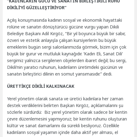
“KADINLARIN GÜCÜ VE SANATIN BİRLEŞTİRİCİ RUHU
DİKİLİ’Yİ GÜZELLEŞTİRİYOR”
Açılış konuşmasında kadının sosyal ve ekonomik hayattaki
rolüne ve sanatın dönüştürücü gücüne vurgu yapan Dikili
Belediye Başkanı Adil Kırgöz, “Bir yıl boyunca büyük bir sabır,
özveri ve estetik anlayışla çalışan kursiyerlerin bu büyük
emeklerini bugün sergi salonlarımızda görmek, bizim için çok
büyük bir gurur ve mutluluk kaynağıdır. ‘Kadın Eli, Sanat Dili’
sergimiz yalnızca sergilenen objelerden ibaret değil; bu sergi,
Dikili’nin yaratıcı ruhunun, kadınların üretimdeki gücünün ve
sanatın birleştirici dilinin en somut yansımasıdır.” dedi.
ÜRETTİKÇE DİKİLİ KALKINACAK
Yerel yönetim olarak sanata ve üretici kadınlara her zaman
destek verdiklerini belirten Başkan Kırgöz, açıklamalarını şu
sözlerle sürdürdü: Biz yerel yönetim olarak sadece bir kentin
çevre düzenlemesini yapmıyoruz; bir kentin ruhunu oluşturan
kültür ve sanat damarlarını da sürekli besliyoruz. Özellikle
kadınların sosyal yaşamın içinde daha aktif yer alması, el