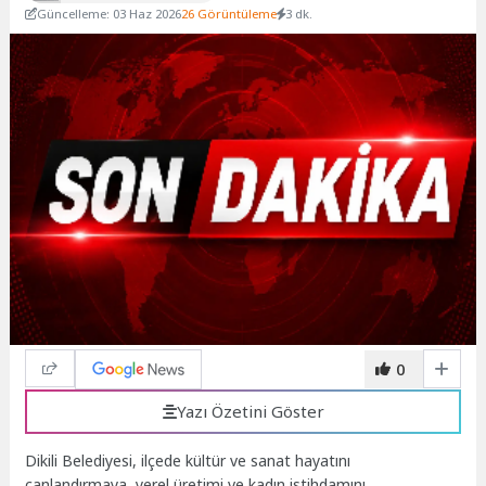
Güncelleme: 03 Haz 2026
26 Görüntüleme
3 dk.
0
Yazı Özetini Göster
Dikili Belediyesi, ilçede kültür ve sanat hayatını
canlandırmaya, yerel üretimi ve kadın istihdamını