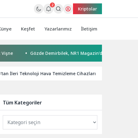
2
Kriptolar
Künye
Keşfet
Yazarlarımız
İletişim
Gözde Demirbilek, NR1 Magazin’de: ‘Son assolist olarak va
an İleri Teknoloji Hava Temizleme Cihazları
Kaspersky, 
Tüm Kategoriler