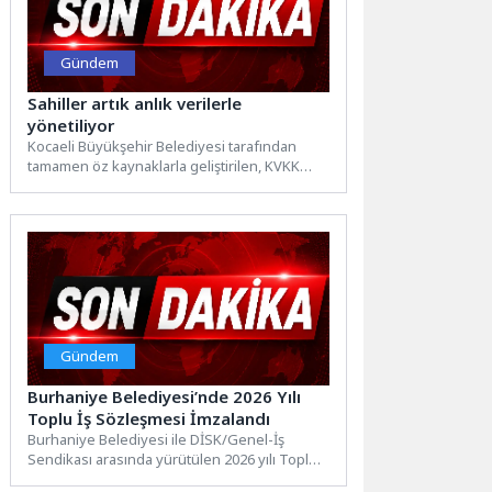
Gündem
Sahiller artık anlık verilerle
yönetiliyor
Kocaeli Büyükşehir Belediyesi tarafından
tamamen öz kaynaklarla geliştirilen, KVKK
mevzuatına tam uyumlu “Plaj Bilgilendirme
Sistemi”...
Gündem
Burhaniye Belediyesi’nde 2026 Yılı
Toplu İş Sözleşmesi İmzalandı
Burhaniye Belediyesi ile DİSK/Genel-İş
Sendikası arasında yürütülen 2026 yılı Toplu
İş Sözleşmesi görüşmeleri tamamlandı.