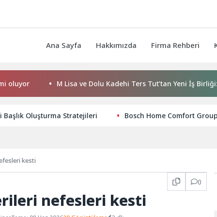
Ana Sayfa
Hakkımızda
Firma Rehberi
r
M Lisa ve Dolu Kadehi Ters Tut’tan Yeni İş Birliği: Vişne
li Başlık Oluşturma Stratejileri
Bosch Home Comfort Group’t
efesleri kesti
0
rileri nefesleri kesti