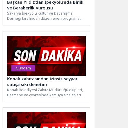
Başkan Yıldız’dan İpekyolu’nda Birlik
ve Beraberlik Vurgusu
Sakarya İpekyolu Kültür ve Dayanışma
Derneği tarafından düzenlenen programa,
Yüksek İstişare Kurulu Üyesi ve Geyve...
Gündem
Konak zabıtasından izinsiz seyyar
satışa sıkı denetim
Konak Belediyesi Zabıta Müdürlüğü ekipleri,
Basmane ve çevresinde kamuya ait alanları
işgal ederek izinsiz satış...