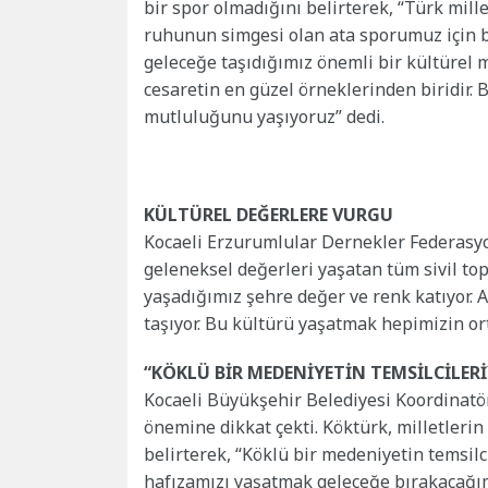
bir spor olmadığını belirterek, “Türk millet
ruhunun simgesi olan ata sporumuz için bir
geleceğe taşıdığımız önemli bir kültürel 
cesaretin en güzel örneklerinden biridir.
mutluluğunu yaşıyoruz” dedi.
KÜLTÜREL DEĞERLERE VURGU
Kocaeli Erzurumlular Dernekler Federasy
geleneksel değerleri yaşatan tüm sivil to
yaşadığımız şehre değer ve renk katıyor
taşıyor. Bu kültürü yaşatmak hepimizin or
“KÖKLÜ BİR MEDENİYETİN TEMSİLCİLERİ
Kocaeli Büyükşehir Belediyesi Koordinat
önemine dikkat çekti. Köktürk, milletlerin
belirterek, “Köklü bir medeniyetin temsilci
hafızamızı yaşatmak geleceğe bırakacağım