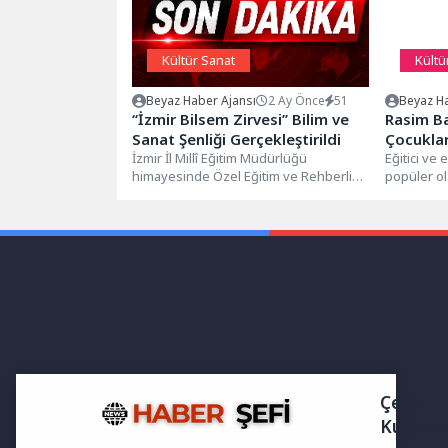
Kültür Sanat
Kültü
Beyaz Haber Ajansı
2 Ay Önce
51
Beyaz Ha
‘‘İzmir Bilsem Zirvesi’’ Bilim ve
Rasim Ba
Sanat Şenliği Gerçekleştirildi
Çocukla
İzmir İl Millî Eğitim Müdürlüğü
Eğitici ve 
himayesinde Özel Eğitim ve Rehberlik
popüler ol
Hizmetleri Genel Müdürlüğü
unutulmaz 
koordinasyonunda “BİLSEM-İZ...
çocuklarla.
Çerez
Kullanı