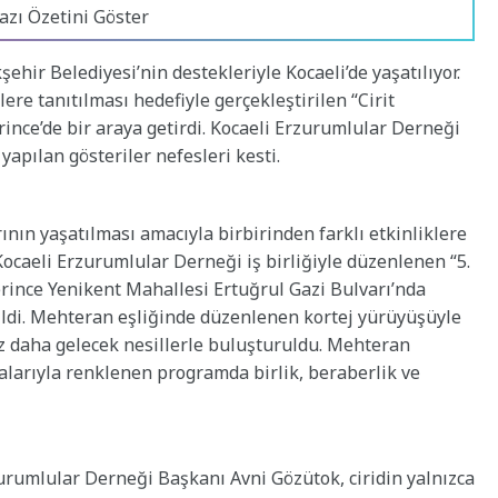
azı Özetini Göster
şehir Belediyesi’nin destekleriyle Kocaeli’de yaşatılıyor.
re tanıtılması hedefiyle gerçekleştirilen “Cirit
rince’de bir araya getirdi. Kocaeli Erzurumlular Derneği
 yapılan gösteriler nefesleri kesti.
ının yaşatılması amacıyla birbirinden farklı etkinliklere
caeli Erzurumlular Derneği iş birliğiyle düzenlenen “5.
rince Yenikent Mahallesi Ertuğrul Gazi Bulvarı’nda
rildi. Mehteran eşliğinde düzenlenen kortej yürüyüşüyle
z daha gelecek nesillerle buluşturuldu. Mehteran
kalarıyla renklenen programda birlik, beraberlik ve
urumlular Derneği Başkanı Avni Gözütok, ciridin yalnızca