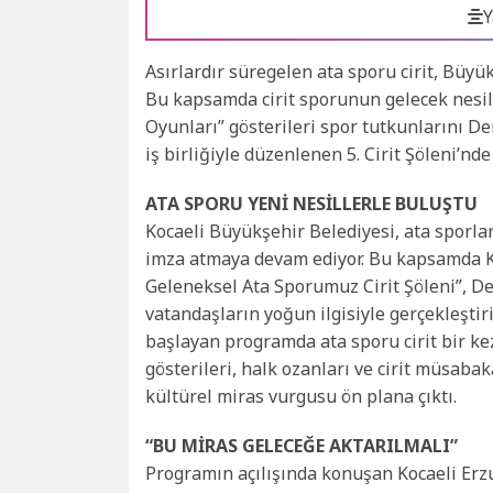
Y
Asırlardır süregelen ata sporu cirit, Büyük
Bu kapsamda cirit sporunun gelecek nesille
Oyunları” gösterileri spor tutkunlarını De
iş birliğiyle düzenlenen 5. Cirit Şöleni’nde
ATA SPORU YENİ NESİLLERLE BULUŞTU
Kocaeli Büyükşehir Belediyesi, ata sporlar
imza atmaya devam ediyor. Bu kapsamda Ko
Geleneksel Ata Sporumuz Cirit Şöleni”, De
vatandaşların yoğun ilgisiyle gerçekleşti
başlayan programda ata sporu cirit bir ke
gösterileri, halk ozanları ve cirit müsaba
kültürel miras vurgusu ön plana çıktı.
“BU MİRAS GELECEĞE AKTARILMALI”
Programın açılışında konuşan Kocaeli Erz