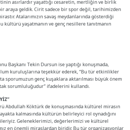
inin asırlardır yaşattığı cesaretin, mertliğin ve birlik
 araya geldik. Cirit sadece bir spor değil, tarihimizden
mirastır. Atalarımızın savaş meydanlarında gösterdiği
 Bu kültürü yaşatmanın ve genç nesillere tanıtmanın
onu Başkanı Tekin Dursun ise yaptığı konuşmada,
plum kuruluşlarına teşekkür ederek, “Bu tür etkinlikler
. Ata sporumuzun genç kuşaklara aktarılması büyük önem
tak sorumluluğudur” ifadelerini kullandı.
YİZ”
örü Abdullah Köktürk de konuşmasında kültürel mirasın
 ayakta kalmasında kültürün belirleyici rol oynadığını
leriyiz. Geleneklerimizi, değerlerimizi ve kültürel
ız en önemli miraslardan biridir. Bu tür organizasyonlar