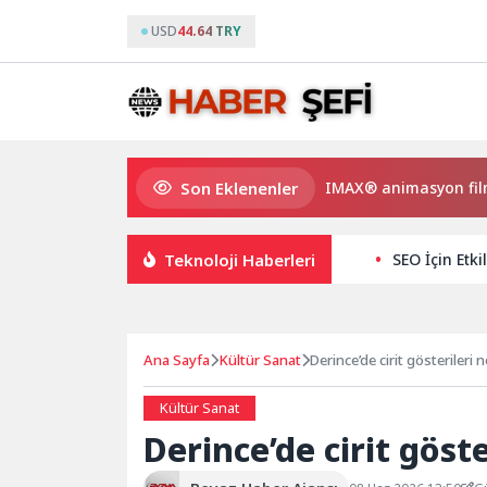
USD
44.64 TRY
Son Eklenenler
pi ve Gülmeyen Kral Türkiye’nin ilk IMAX® animasyon filmi oluyo
Teknoloji Haberleri
SEO İçin Etki
Ana Sayfa
Kültür Sanat
Derince’de cirit gösterileri n
Kültür Sanat
Derince’de cirit göste