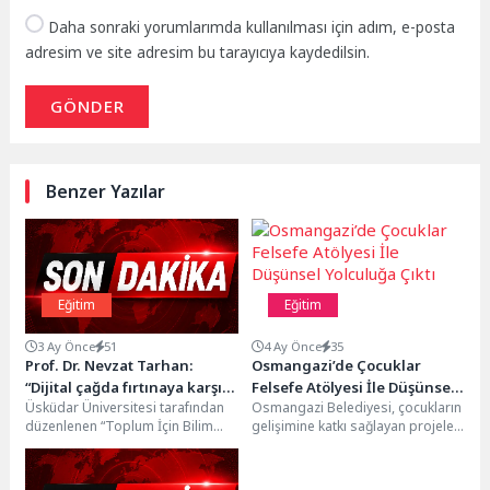
Daha sonraki yorumlarımda kullanılması için adım, e-posta
adresim ve site adresim bu tarayıcıya kaydedilsin.
GÖNDER
Benzer Yazılar
Eğitim
Eğitim
3 Ay Önce
51
4 Ay Önce
35
Prof. Dr. Nevzat Tarhan:
Osmangazi’de Çocuklar
“Dijital çağda fırtınaya karşı
Felsefe Atölyesi İle Düşünsel
Üsküdar Üniversitesi tarafından
Osmangazi Belediyesi, çocukların
deve gibi dayanıklı olmalıyız!”
Yolculuğa Çıktı
düzenlenen “Toplum İçin Bilim
gelişimine katkı sağlayan projeler
Eğitim Seminerleri”nin dördüncü
üretmeye devam ediyor. Bu
oturumu, Üsküdar Üniversitesi
kapsamda başlatılan ‘Çocuklar
Kurucu Rektörü,...
İçin...