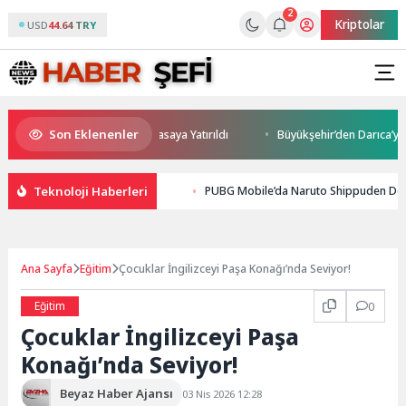
2
Kriptolar
USD
44.64 TRY
Son Eklenenler
ği ve Yatırım Potansiyeli Masaya Yatırıldı
Büyükşehir’den Darıca’ya mo
Teknoloji Haberleri
PUBG Mobile’da Naruto Shippuden Dö
Ana Sayfa
Eğitim
Çocuklar İngilizceyi Paşa Konağı’nda Seviyor!
Eğitim
0
Çocuklar İngilizceyi Paşa
Konağı’nda Seviyor!
Beyaz Haber Ajansı
03 Nis 2026 12:28