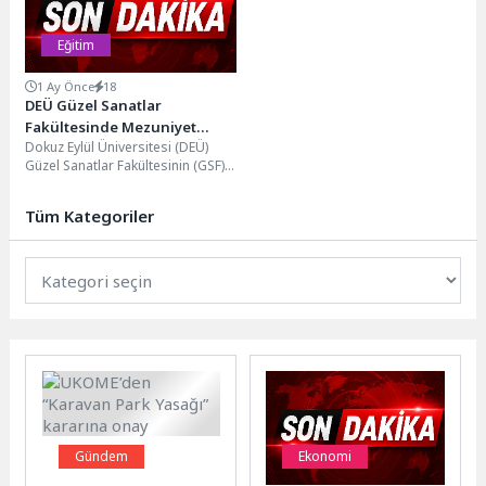
Eğitim
1 Ay Önce
18
DEÜ Güzel Sanatlar
Fakültesinde Mezuniyet
Dokuz Eylül Üniversitesi (DEÜ)
Coşkusu: Başkan Cemil
Güzel Sanatlar Fakültesinin (GSF)
Tugay, Eşinin Mezuniyet
2025-2026 Akademik Yılı
Sevincine Ortak Oldu
Mezuniyet Töreni, öğrencilerin,
Tüm Kategoriler
ailelerinin...
Gündem
Ekonomi