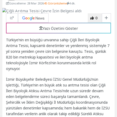
Güncelleme: 28 Mar 2026
45 Görüntüleme
4 dk.
0
Yazı Özetini Göster
Türkiye’nin en büyüğü unvanına sahip Çiğli İleri Biyolojik
Arıtma Tesisi, kapsamlı denetimler ve yenilenmiş sistemiyle 7
yıl sonra yeniden çevre izin belgesine kavuştu. Tesis, günlük
820 bin metreküp kapasitesi ve ileri biyolojik arıtma
teknolojisiyle İzmir Körfezi’nin korunmasında kritik rol
oynuyor.
İzmir Büyükşehir Belediyesi İZSU Genel Müdürlüğü’nün
işlettiği, Türkiye’nin en büyük atık su arıtma tesisi olan Çiğli
İleri Biyolojik Atıksu Arıtma Tesisi’nde uzun süredir devam
eden belgelendirme süreci başarıyla tamamlandı. Çevre,
Şehircilik ve İklim Değişikliği İl Müdürlüğü koordinasyonunda
yürütülen denetimler kapsamında; hem bakanlık hem de İZSU
tarafından verilerin anlık olarak takip edildiği Sürekli Atıksu