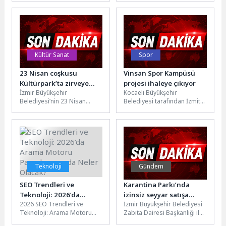
parkı Canik Macera
çalışmalar kapsamında,
Parkı'nda vatandaşlarla...
Tahtalı ve Ürünlü
mahallelerinde toplam 2...
Kültür Sanat
Spor
23 Nisan coşkusu
Vinsan Spor Kampüsü
Kültürpark’ta zirveye
projesi ihaleye çıkıyor
İzmir Büyükşehir
Kocaeli Büyükşehir
çıkıyor
Belediyesi’nin 23 Nisan
Belediyesi tarafından İzmit
Ulusal Egemenlik ve Çocuk
Vinsan Tesisleri içerisinde
Bayramı kapsamında kent
hayata geçirilecek “Vinsan
genelinde sürdürdüğü
Spor Kampüsü Projesi” 5...
etkinlikler,...
Teknoloji
Gündem
SEO Trendleri ve
Karantina Parkı’nda
Teknoloji: 2026’da
izinsiz seyyar satışa
2026 SEO Trendleri ve
İzmir Büyükşehir Belediyesi
Arama Motoru
ortak denetim
Teknoloji: Arama Motoru
Zabıta Dairesi Başkanlığı ile
Pazarlamasında Neler
Pazarlamasında Neler
emniyet birimleri, Karantina
Olacak?