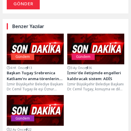
GÖNDER
Benzer Yazılar
Gündem
Gündem
4 Hf. Önce
13
3 Ay Önce
36
Başkan Tugay Srebrenica
İzmir’de iletişimde engelleri
Katliamı’nı anma törenlerine
kaldıracak sistem: ADİS
İzmir Büyükşehir Belediye Başkanı
İzmir Büyükşehir Belediye Başkanı
katıldı
Dr. Cemil Tugay ile eşi Öznur
Dr. Cemil Tugay, konuşma ve dil
Tugay, kadın, erkek, çocuk, yaşlı...
gelişimi alanında zorluk yaşayan
bireylerin...
Gündem
2 Ay Önce
22