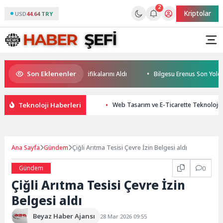
2
Kriptolar
USD
44.64 TRY
Son Eklenenler
Geleceğin Yüzücüleri Sertifikalarını Aldı
Bilgesu Erenus Son Yolculu
Teknoloji Haberleri
Web Tasarım ve E-Ticarette Teknoloji 
Ana Sayfa
Gündem
Çiğli Arıtma Tesisi Çevre İzin Belgesi aldı
Gündem
0
Çiğli Arıtma Tesisi Çevre İzin
Belgesi aldı
Beyaz Haber Ajansı
28 Mar 2026 09:55