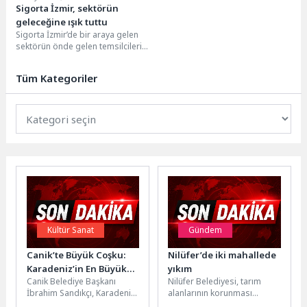
Sigorta İzmir, sektörün
geleceğine ışık tuttu
Sigorta İzmir’de bir araya gelen
sektörün önde gelen temsilcileri,
dijitalleşmeden yapay zekâya
kadar pek çok...
Tüm Kategoriler
Kültür Sanat
Gündem
Canik’te Büyük Coşku:
Nilüfer’de iki mahallede
Karadeniz’in En Büyük
yıkım
Canik Belediye Başkanı
Nilüfer Belediyesi, tarım
Macera Parkı Açıldı
İbrahim Sandıkçı, Karadeniz
alanlarının korunması
Bölgesi'nin en büyük macera
amacıyla yürüttüğü