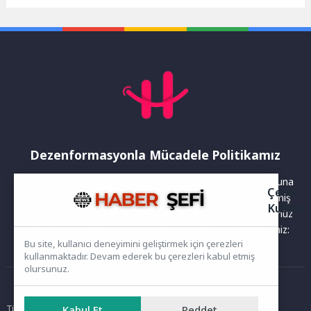
Değişecek? SEO dünyası
Parkı'nda izinsiz seyyar satış
sürekli değişen bir...
faaliyetlerine...
Dezenformasyonla Mücadele Politikamız
Yayınlanan haberler doğruluk ilkesi gözetilerek hazırlanır. Buna
Çerez
rağmen bazı içeriklerde eksik, hatalı veya güncelliğini yitirmiş
Kullanı
bilgiler bulunabilir.Yanlış veya yanıltıcı olduğunu düşündüğünüz
haberleri aşağıdaki iletişim kanallarından bize bildirebilirsiniz:
Bu site, kullanıcı deneyimini geliştirmek için çerezleri
kullanmaktadır. Devam ederek bu çerezleri kabul etmiş
olursunuz.
Ana Sayfa
Tüm hakları saklıdır. Sitede yer alan içerikler izinsiz kopyalanamaz,
Kabul Et
Reddet