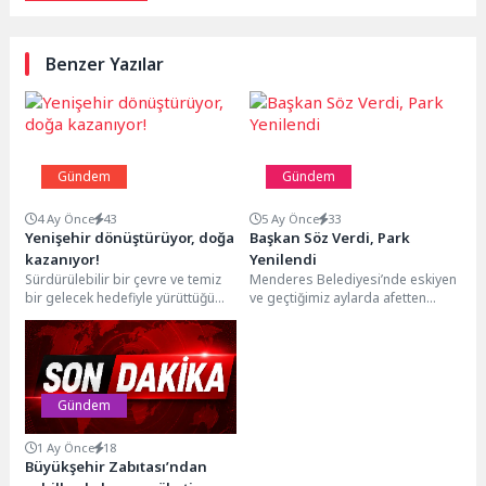
Benzer Yazılar
Gündem
Gündem
4 Ay Önce
43
5 Ay Önce
33
Yenişehir dönüştürüyor, doğa
Başkan Söz Verdi, Park
kazanıyor!
Yenilendi
Sürdürülebilir bir çevre ve temiz
Menderes Belediyesi’nde eskiyen
bir gelecek hedefiyle yürüttüğü
ve geçtiğimiz aylarda afetten
çalışmalar kapsamında 10 farklı
etkilenmiş olan Efemçukuru oyun
hizmet binasında...
parkı Menderes Belediye
Başkanı...
Gündem
1 Ay Önce
18
Büyükşehir Zabıtası’ndan