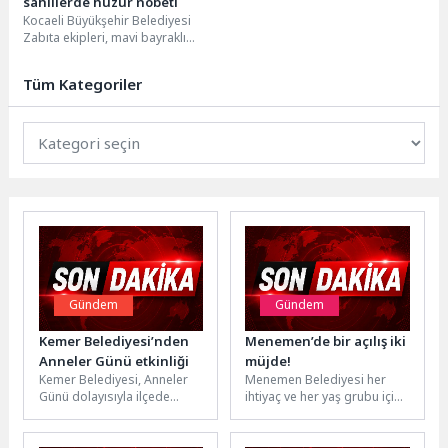
sahillerde huzur nöbeti
Kocaeli Büyükşehir Belediyesi
Zabıta ekipleri, mavi bayraklı
sahillerde kaçak şezlong, izinsiz
çadır kurulumu ve açık...
Tüm Kategoriler
Gündem
Gündem
Kemer Belediyesi’nden
Menemen’de bir açılış iki
Anneler Günü etkinliği
müjde!
Kemer Belediyesi, Anneler
Menemen Belediyesi her
Günü dolayısıyla ilçede
ihtiyaç ve her yaş grubu için
yaşayan annelere etkinlik
‘özel’ çalışmaya devam
düzenledi. Anneler etkinlikte
ediyor. Bu kapsamda...
gönüllerince eğlenerek