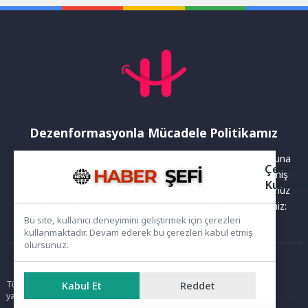
(TÜRKAK) tarafından
gerçekleştirilen...
Dezenformasyonla Mücadele Politikamız
Yayınlanan haberler doğruluk ilkesi gözetilerek hazırlanır. Buna
Çerez
rağmen bazı içeriklerde eksik, hatalı veya güncelliğini yitirmiş
Kullanı
bilgiler bulunabilir.Yanlış veya yanıltıcı olduğunu düşündüğünüz
haberleri aşağıdaki iletişim kanallarından bize bildirebilirsiniz:
Bu site, kullanıcı deneyimini geliştirmek için çerezleri
kullanmaktadır. Devam ederek bu çerezleri kabul etmiş
olursunuz.
Ana Sayfa
Kabul Et
Reddet
Tüm hakları saklıdır. Sitede yer alan içerikler izinsiz kopyalanamaz,
yayımlanamaz ve kullanılamaz.