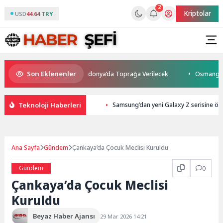
2
Kriptolar
USD
44.64 TRY
Son Eklenenler
ayatını Kaybetti: Kuzey Makedonya’da Toprağa Verilecek
Osmangazi’de
Teknoloji Haberleri
Samsung’dan yeni Galaxy Z serisine ön 
Ana Sayfa
Gündem
Çankaya’da Çocuk Meclisi Kuruldu
Gündem
0
Çankaya’da Çocuk Meclisi
Kuruldu
Beyaz Haber Ajansı
29 Mar 2026 14:21