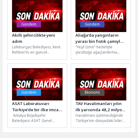
güzel...
Gündem
Gündem
Akıllı şehircilikte yeni
Aliağa’da yangınların
adım
yarası bin fıstık çamıyla
Lüleburgaz Belediyesi, Kent
“Yeşil İzmir” hedefiyle
sarıldı
Rehberi’ni en güncel
yürüttüğü ağaçlandırma
teknolojiyle yenilemek için
çalışmaları kapsamında
çalışmalarını sürdürüyor.
yangından zarar gören
Proje kapsamında, 360
alanları yeniden doğaya
derece...
kazandıran İzmir...
Gündem
Ekonomi
ASAT Laboratuvarı
TAV Havalimanları yılın
Türkiye’de bir ilke imza
ilk yarısında 48,2 milyon
Antalya Büyükşehir
Havalimanı işletmeciliğinde
attı
yolcuya hizmet verdi
Belediyesi ASAT Genel
Türkiye’nin dünyadaki lider
Müdürlüğü Yapı Malzemeleri
markası TAV Havalimanları,
Laboratuvarı, Türk
2026’nın ilk yarısında 48,2
Akreditasyon Kurumu
milyon yolcuya hizmet...