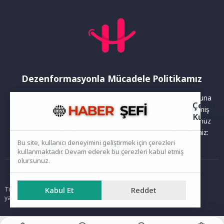
Dezenformasyonla Mücadele Politikamız
Yayınlanan haberler doğruluk ilkesi gözetilerek hazırlanır. Buna
Çerez
rağmen bazı içeriklerde eksik, hatalı veya güncelliğini yitirmiş
Kullanı
bilgiler bulunabilir.Yanlış veya yanıltıcı olduğunu düşündüğünüz
haberleri aşağıdaki iletişim kanallarından bize bildirebilirsiniz:
Bu site, kullanıcı deneyimini geliştirmek için çerezleri
kullanmaktadır. Devam ederek bu çerezleri kabul etmiş
olursunuz.
Ana Sayfa
Tüm hakları saklıdır. Sitede yer alan içerikler izinsiz kopyalanamaz,
Kabul Et
Reddet
yayımlanamaz ve kullanılamaz.