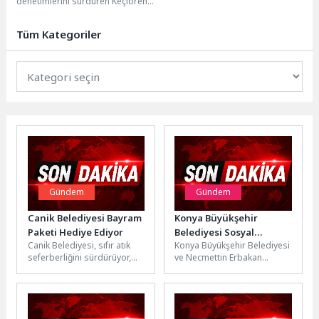
denetimlerini sürdüren Keçiören
Belediyesi Zabıta Müdürlüğü
ekipleri, tonaj ihlali ve kaçak
Tüm Kategoriler
hafriyat...
Gündem
Gündem
Canik Belediyesi Bayram
Konya Büyükşehir
Paketi Hediye Ediyor
Belediyesi Sosyal
Canik Belediyesi, sıfır atık
Konya Büyükşehir Belediyesi
İnovasyon Ajansı “3.
seferberliğini sürdürüyor,
ve Necmettin Erbakan
Yenilikçi Çocuk
geri dönüştürülebilir atık
Üniversitesi iş birliğiyle
Yayıncılığı Paneli”
getiren vatandaşlara
faaliyetlerini yürüten Sosyal
Gerçekleştirdi
bayram şekeri, kolonya,
İnovasyon Ajansı ve...
lokum...