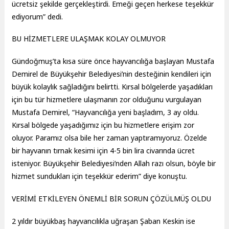
ücretsiz şekilde gerçekleştirdi. Emeği geçen herkese teşekkür
ediyorum” dedi.
BU HİZMETLERE ULAŞMAK KOLAY OLMUYOR
Gündoğmuş’ta kısa süre önce hayvancılığa başlayan Mustafa
Demirel de Büyükşehir Belediyesi’nin desteğinin kendileri için
büyük kolaylık sağladığını belirtti. Kırsal bölgelerde yaşadıkları
için bu tür hizmetlere ulaşmanın zor olduğunu vurgulayan
Mustafa Demirel, “Hayvancılığa yeni başladım, 3 ay oldu.
Kırsal bölgede yaşadığımız için bu hizmetlere erişim zor
oluyor. Paramız olsa bile her zaman yaptıramıyoruz. Özelde
bir hayvanın tırnak kesimi için 4-5 bin lira civarında ücret
isteniyor. Büyükşehir Belediyesi’nden Allah razı olsun, böyle bir
hizmet sundukları için teşekkür ederim” diye konuştu.
VERİMİ ETKİLEYEN ÖNEMLİ BİR SORUN ÇÖZÜLMÜŞ OLDU
2 yıldır büyükbaş hayvancılıkla uğraşan Şaban Keskin ise