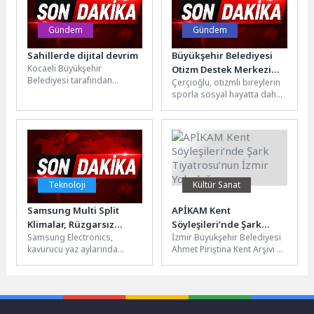
Gündem
Gündem
Sahillerde dijital devrim
Büyükşehir Belediyesi
Kocaeli Büyükşehir
Otizm Destek Merkezi
Belediyesi tarafından
Çerçioğlu, otizmli bireylerin
Sporcuları Aydın’ın
geliştirilen “Plaj Bilgi Sistemi”
sporla sosyal hayatta daha
Gururu Oldu
ile Kandıra’daki 6 mavi
güçlü yer almaları ve
bayraklı plajın anlık...
yeteneklerini ortaya
koyabilmeleri için...
Teknoloji
Kültür Sanat
Samsung Multi Split
APİKAM Kent
Klimalar, Rüzgarsız
Söyleşileri’nde Şark
Samsung Electronics,
İzmir Büyükşehir Belediyesi
Serinlik teknolojisiyle
Tiyatrosu’nun İzmir
kavurucu yaz aylarında
Ahmet Piriştina Kent Arşivi ve
tüm odaları akıllıca
Yolculuğu
yaşam alanlarında hem
Müzesi’nin (APİKAM) Kent
serinletiyor
maksimum konfor hem de
Söyleşileri dizisi, 24 Mart’ta...
enerji tasarrufu arayanlar...