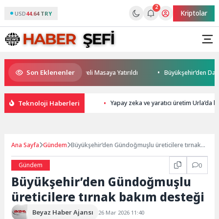
2
Kriptolar
USD
44.64 TRY
Son Eklenenler
eleceği ve Yatırım Potansiyeli Masaya Yatırıldı
Büyükşehir’den Darıca’
Teknoloji Haberleri
Yapay zeka ve yaratıcı üretim Urla’da b
Ana Sayfa
Gündem
Büyükşehir’den Gündoğmuşlu üreticilere tırnak
bakım desteği
Gündem
0
Büyükşehir’den Gündoğmuşlu
üreticilere tırnak bakım desteği
Beyaz Haber Ajansı
26 Mar 2026 11:40