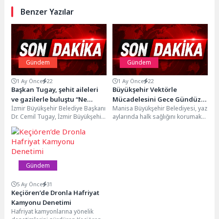
Benzer Yazılar
Gündem
Gündem
1 Ay Önce
22
1 Ay Önce
22
Başkan Tugay, şehit aileleri
Büyükşehir Vektörle
ve gazilerle buluştu “Ne
Mücadelesini Gece Gündüz
İzmir Büyükşehir Belediye Başkanı
Manisa Büyükşehir Belediyesi, yaz
yaparsak yapalım hakkınız
Sürdürüyor
Dr. Cemil Tugay, İzmir Büyükşehir
aylarında halk sağlığını korumak
ödenmez”
Belediyesi'nin düzenlediği
ve haşere kaynaklı
Ödemiş gezisine katılan şehit...
olumsuzlukların önüne geçmek
amacıyla...
Gündem
5 Ay Önce
31
Keçiören’de Dronla Hafriyat
Kamyonu Denetimi
Hafriyat kamyonlarına yönelik