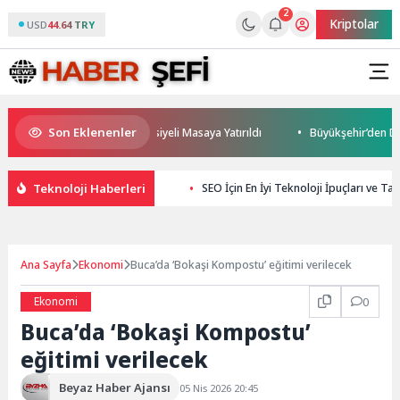
2
Kriptolar
USD
44.64 TRY
Son Eklenenler
 Geleceği ve Yatırım Potansiyeli Masaya Yatırıldı
Büyükşehir’den Darıc
Teknoloji Haberleri
SEO İçin En İyi Teknoloji İpuçları ve Tak
Ana Sayfa
Ekonomi
Buca’da ‘Bokaşi Kompostu’ eğitimi verilecek
Ekonomi
0
Buca’da ‘Bokaşi Kompostu’
eğitimi verilecek
Beyaz Haber Ajansı
05 Nis 2026 20:45