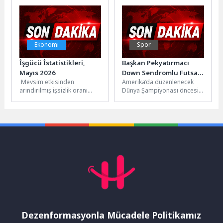
düzenlendi. Törende
parolaları çalmadan...
konuşan...
Ekonomi
Spor
İşgücü İstatistikleri,
Başkan Pekyatırmacı
Mayıs 2026
Down Sendromlu Futsal
Mevsim etkisinden
Amerika’da düzenlenecek
Millî Takımı ile Bir Araya
arındırılmış işsizlik oranı
Dünya Şampiyonası öncesi
Geldi
%8,2 seviyesinde
son hazırlık kampını
gerçekleştiHanehalkı İşgücü
Konya’da tamamlayan Down
Araştırması sonuçlarına
Sendromlu Futsal Milli
göre; 15 ve daha...
Takımı,...
Dezenformasyonla Mücadele Politikamız