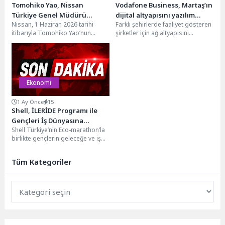
Tomohiko Yao, Nissan
Vodafone Business, Martaş’ın
Türkiye Genel Müdürü
dijital altyapısını yazılım
Nissan, 1 Haziran 2026 tarihi
Farklı şehirlerde faaliyet gösteren
Olarak Atandı
tabanlı ağ yönetimine (SD-
itibarıyla Tomohiko Yao’nun
şirketler için ağ altyapısını
WAN) geçirerek güçlendirdi
Nissan Türkiye Genel Müdürü
kesintisiz, güvenli ve merkezi
olarak atandığını duyurdu.Yao,...
şekilde yönetebilmek dijital...
Ekonomi
1 Ay Önce
15
Shell, İLERİDE Programı ile
Gençleri İş Dünyasına
Shell Türkiye’nin Eco-marathon’la
Hazırlamaya Devam Ediyor
birlikte gençlerin geleceğe ve iş
hayatına hazırlanmasına destek
olmak amacıyla yürüttüğü
Tüm Kategoriler
sosyal...