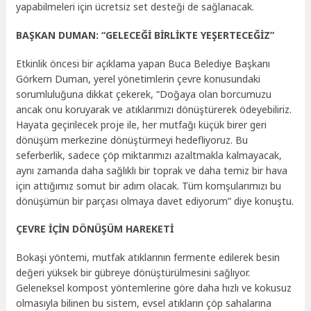
yapabilmeleri için ücretsiz set desteği de sağlanacak.
BAŞKAN DUMAN: “GELECEĞİ BİRLİKTE YEŞERTECEĞİZ”
Etkinlik öncesi bir açıklama yapan Buca Belediye Başkanı
Görkem Duman, yerel yönetimlerin çevre konusundaki
sorumluluğuna dikkat çekerek, “Doğaya olan borcumuzu
ancak onu koruyarak ve atıklarımızı dönüştürerek ödeyebiliriz.
Hayata geçirilecek proje ile, her mutfağı küçük birer geri
dönüşüm merkezine dönüştürmeyi hedefliyoruz. Bu
seferberlik, sadece çöp miktarımızı azaltmakla kalmayacak,
aynı zamanda daha sağlıklı bir toprak ve daha temiz bir hava
için attığımız somut bir adım olacak. Tüm komşularımızı bu
dönüşümün bir parçası olmaya davet ediyorum” diye konuştu.
ÇEVRE İÇİN DÖNÜŞÜM HAREKETİ
Bokaşi yöntemi, mutfak atıklarının fermente edilerek besin
değeri yüksek bir gübreye dönüştürülmesini sağlıyor.
Geleneksel kompost yöntemlerine göre daha hızlı ve kokusuz
olmasıyla bilinen bu sistem, evsel atıkların çöp sahalarına