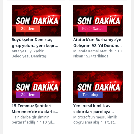
Gündem
Kültür Sanat
Büyükşehir Demirtaş
Atatürk’ün Burhaniye’ye
grup yoluna yeni köprü
Gelişinin 92. Yıl Dönümü
Antalya Büyükşehir
Mustafa Kemal Atatürk’ün 13
yapacak
Törenle Anıldı
Belediyesi, Demirtaş
Nisan 1934 tarihinde
Vadisi'ndeki 23 mahallenin
gerçekleştirdiği Ege gezisi
ve Gazipaşa sakinlerinin
kapsamında Burhaniye’ye
kullandığı grup yolu
gelişinin 92. yıl...
üzerinde yer...
Gündem
Teknoloji
15 Temmuz Şehitleri
Yeni nesil kimlik avı
Menemen’de dualarla
saldırıları parolaya
Hain darbe girişiminin
Microsoft’un meşru kimlik
anıldı
ihtiyaç duymuyor
bertaraf edilişinin 10. yıl
doğrulama akışını altüst
dönümü’nde Menemen
eden bir kimlik avı olan
Yıldıztepe Şehitliği'nde tören
EvilTokens, saldırganların